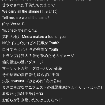
甘やかされた子供たちのままで
We carry all the shame (しぇいむ)
Tell me, are we all the same?
(Rap Verse 1)
Yo, check the mic, 1,2
第四の権力 Media makes a fool of you
NYタイムズのコピペ記事が Truth?
自分で考えねぇ その怠惰な Youth
トランプは狂人？ 誰が決めたそのイメージ
偏向報道の酷いダメージ
マーケット万能、グローバルが正義
その結末の責任 誰も取らずに平気
失敗 признать (みとめ)ず 次の公約
まさに空虚なマニフェストの跳梁跋扈(ちょうりょうばっこ)
看板だけ掲げ中身はゼロ
お前らが引き継いだのはこんなヘドロ