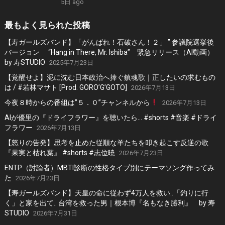
5日 ago
最もよく見られた投稿
【寿ガールズバンド】「がんばれ！石破さん！２」 ” 参議院選挙後
バージョン “Hang in There, Mr. Ishiba” 緊急リリース（AI動画）
by 寿STUDIO
2025年7月23日
【覚醒せよ】泥に沈む日本政治へ捧ぐ鎮魂歌｜正したいの求むもの
は / #若林マサト [Prod. GORO’G’GOTO]
2026年7月13日
今夜８時からの番組は”５．０”チャンネルから
2026年7月13日
AIが優里の『ドライフラワー』を聴いたら… #shorts #音楽 #ドライ
フラワー
2026年7月13日
【怒りの告発】思考を止めた従順な羊たちを叩き起こす反逆の歌
『果実と枯れ葉』 #shorts #志位暁
2026年7月23日
ENTP（討論者）MBTI診断の性格タイプ別にテーマソング作ってみ
た
2026年7月23日
【寿ガールズバンド】天皇の命に従わず4万人を救い..「釣りに行
く」と家を出て.. 台湾を救った男｜根本博『名もなき勝利』 by 寿
STUDIO
2026年7月31日