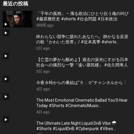
最近の投稿
「千年の孤独」 – 濁る政治にひとり抗う魂の叫び
#藤原幾世史 #shorts #社会問題 #日本政治
5時間 ago
終わらない競争に疲れたあなたへ。静かなる反逆
の歌『かわいた世界』/ #近本真季 #shorts
#music
2日 ago
【亡霊の夢から醒めよ】過去の栄光にすがる日本
社会への痛烈な一撃『遠い蜃気楼』 #佐久間隼人
3日 ago
今夜８時からの番組は”５．０”チャンネルから
4日 ago
The Most Emotional Cinematic Ballad You’ll Hear
Today #Shorts #CinematicMusic
#EmotionalVibes #Piano
4日 ago
The Ultimate Late Night Liquid DnB Vibe
#Shorts #LiquidDnB #Cyberpunk #Vibes
#ElectronicMusic