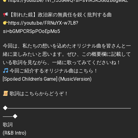
https://youtu.be/1vf_rJJtAwQ?si=sVlRJKJG8zB8gwAZ
【割れた鏡】政治家の無責任を鋭く批判する曲
https://youtu.be/FRNuYX-w7L8?
si=bGMPCRSpPOoEpMo5
今回は、私たちの想いを込めたオリジナル曲を皆さんと一
緒に楽しみたいと思います。ぜひ、この概要欄に記載して
いる歌詞を見ながら、一緒に歌ってみてくださいね！
今回ご紹介するオリジナル曲はこちら！
[Spoiled Children’s Game] (MusicVersion)
歌詞はこちらからどうぞ！
◆―――――――――――――――――――――――――
――◆
歌詞
(R&B Intro)