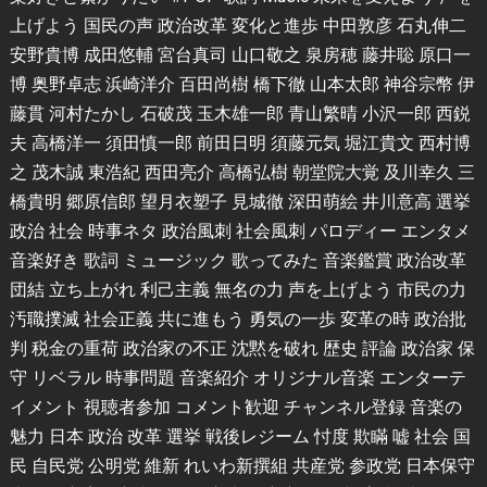
上げよう 国民の声 政治改革 変化と進歩 中田敦彦 石丸伸二
安野貴博 成田悠輔 宮台真司 山口敬之 泉房穂 藤井聡 原口一
博 奥野卓志 浜崎洋介 百田尚樹 橋下徹 山本太郎 神谷宗幣 伊
藤貫 河村たかし 石破茂 玉木雄一郎 青山繁晴 小沢一郎 西鋭
夫 高橋洋一 須田慎一郎 前田日明 須藤元気 堀江貴文 西村博
之 茂木誠 東浩紀 西田亮介 高橋弘樹 朝堂院大覚 及川幸久 三
橋貴明 郷原信郎 望月衣塑子 見城徹 深田萌絵 井川意高 選挙
政治 社会 時事ネタ 政治風刺 社会風刺 パロディー エンタメ
音楽好き 歌詞 ミュージック 歌ってみた 音楽鑑賞 政治改革
団結 立ち上がれ 利己主義 無名の力 声を上げよう 市民の力
汚職撲滅 社会正義 共に進もう 勇気の一歩 変革の時 政治批
判 税金の重荷 政治家の不正 沈黙を破れ 歴史 評論 政治家 保
守 リベラル 時事問題 音楽紹介 オリジナル音楽 エンターテ
イメント 視聴者参加 コメント歓迎 チャンネル登録 音楽の
魅力 日本 政治 改革 選挙 戦後レジーム 忖度 欺瞞 嘘 社会 国
民 自民党 公明党 維新 れいわ新撰組 共産党 参政党 日本保守