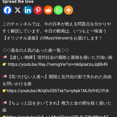
Spread the love
このチャンネルでは、今の日本が抱える問題点を分かりや
すく解説しています。今日の動画は、いつもと一味違う
【オリジナル楽曲】のMusicVersionをお届けします！
◇◇過去の人気のあった曲一覧◇◇
【虚しい咆哮】現代社会の腐敗と孤独を描いた力強い曲
https://youtu.be/RayJ1wmigVw?si=mk6jcairzuJqB649
【気づけない人達へ】開国と近代化の影で失われた自由
を問いかける曲
https://youtu.be/AUq0vOE6Tsk?si=phpk1MJ5rfHQ1PJh
【ちょっと話をきいてきれ】権力と金の闇を鋭く描いた
曲