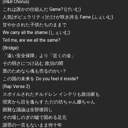
(R&B Chorus)
これは誰かの仕組んだ Game? (げいむ)
人気(ポピュラリティ)だけが咲き誇る Fame (ふぇいむ)
甘やかされた子供たちのままで
We carry all the shame (しぇいむ)
Tell me, are we all the same?
(Bridge)
「遠い安全保障」より「近くの金」
その弱さにつけ込む 政治の闇
票のためなら魂も売るのかい？
この国の未来を Do you feel it inside?
(Rap Verse 2)
スポイルされたチルドレン インテリも政治家も
現実から目を逸らす ただの坊ちゃん嬢ちゃん
困難な議論は全部後回し
その場しのぎの嘘で固める足元
謝罪の一言もないまま何十年