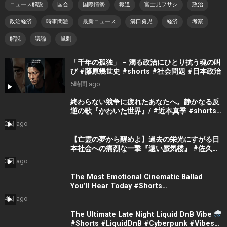
ニュース解説
国会
国際情勢
報道
富士見フサシ
政治
政治経済
時事問題
最新ニュース
溝口勇児
経済
考察
解説
議論
風刺
「千年の孤独」 – 濁る政治にひとり抗う魂の叫
び #藤原幾世史 #shorts #社会問題 #日本政治
5時間 ago
終わらない競争に疲れたあなたへ。静かなる反
逆の歌『かわいた世界』/ #近本真季 #shorts
#music
2日 ago
【亡霊の夢から醒めよ】過去の栄光にすがる日
本社会への痛烈な一撃『遠い蜃気楼』 #佐久間
隼人
3日 ago
The Most Emotional Cinematic Ballad
You’ll Hear Today #Shorts
#CinematicMusic #EmotionalVibes #Piano
4日 ago
The Ultimate Late Night Liquid DnB Vibe
#Shorts #LiquidDnB #Cyberpunk #Vibes