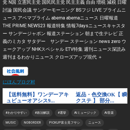
党 N国 立憲民主党 国民民主党 民主主義 自由 増税 減税 日曜
討論 国民会議 サンデーモーニング BSフジ LIVE プライムニ
ュース アベマプライム abema abemaニュース 日曜報道
THE PRIME NEWS23 報道特集 情報7daysニュースキャスタ
ー サンデージャポン 報道ステーション 朝まで生テレビ 正
義のミカタ サタデー サンデー ステーション news zero ウ
ェークアップ NHKスペシャル ETV特集 週刊ニュース深読み
週刊まるわかりニュース クローズアップ現代 ＋
にほんブログ村
#わかりやすい
#政治解説
#選挙
AIミュージック
AI音楽
MUSIC
NOBORDER
PICKUP富士見フサシ
ニュース