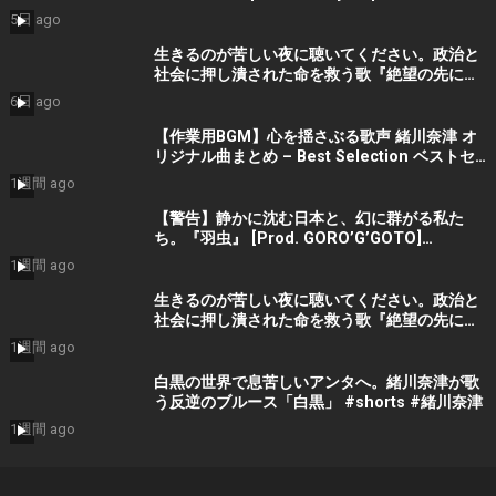
#ElectronicMusic
5日 ago
生きるのが苦しい夜に聴いてください。政治と
社会に押し潰された命を救う歌『絶望の先に』
#宮田真尋 #社会問題 #日本政治
6日 ago
【作業用BGM】心を揺さぶる歌声 緒川奈津 オ
リジナル曲まとめ – Best Selection ベストセ
レクション #shorts #作業用bgm #music #音
1週間 ago
楽
【警告】静かに沈む日本と、幻に群がる私た
ち。『羽虫』 [Prod. GORO’G’GOTO]
#shorts #出水蓮美
1週間 ago
生きるのが苦しい夜に聴いてください。政治と
社会に押し潰された命を救う歌『絶望の先に』
#宮田真尋 #shorts
1週間 ago
白黒の世界で息苦しいアンタへ。緒川奈津が歌
う反逆のブルース「白黒」 #shorts #緒川奈津
1週間 ago