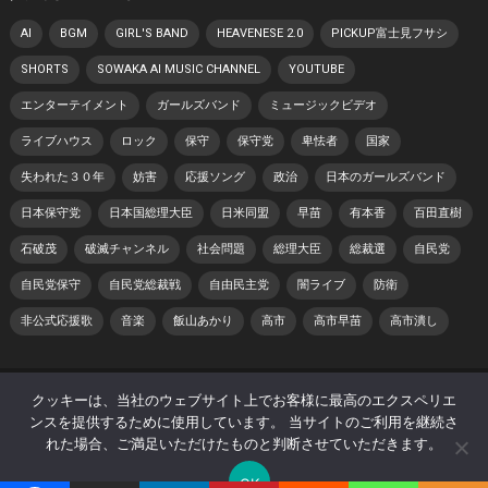
AI
BGM
GIRL'S BAND
HEAVENESE 2.0
PICKUP富士見フサシ
SHORTS
SOWAKA AI MUSIC CHANNEL
YOUTUBE
エンターテイメント
ガールズバンド
ミュージックビデオ
ライブハウス
ロック
保守
保守党
卑怯者
国家
失われた３０年
妨害
応援ソング
政治
日本のガールズバンド
日本保守党
日本国総理大臣
日米同盟
早苗
有本香
百田直樹
石破茂
破滅チャンネル
社会問題
総理大臣
総裁選
自民党
自民党保守
自民党総裁戦
自由民主党
闇ライブ
防衛
非公式応援歌
音楽
飯山あかり
高市
高市早苗
高市潰し
© 2026 日本 寿チャンネル -
WordPress Theme
by
WPEnjoy
クッキーは、当社のウェブサイト上でお客様に最高のエクスペリエ
ンスを提供するために使用しています。 当サイトのご利用を継続さ
ホーム
プライバシーポリシー
著作権・肖像権について
れた場合、ご満足いただけたものと判断させていただきます。
サイトマップ
OK