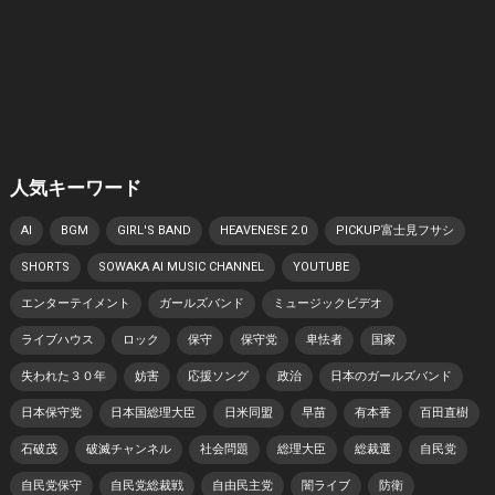
人気キーワード
AI
BGM
GIRL'S BAND
HEAVENESE 2.0
PICKUP富士見フサシ
SHORTS
SOWAKA AI MUSIC CHANNEL
YOUTUBE
エンターテイメント
ガールズバンド
ミュージックビデオ
ライブハウス
ロック
保守
保守党
卑怯者
国家
失われた３０年
妨害
応援ソング
政治
日本のガールズバンド
日本保守党
日本国総理大臣
日米同盟
早苗
有本香
百田直樹
石破茂
破滅チャンネル
社会問題
総理大臣
総裁選
自民党
自民党保守
自民党総裁戦
自由民主党
闇ライブ
防衛