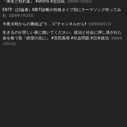
『果実と枯れ葉』 #shorts #志位暁
2026年7月23日
ENTP（討論者）MBTI診断の性格タイプ別にテーマソング作ってみ
た
2026年7月23日
今夜８時からの番組は”５．０”チャンネルから❗️
2026年8月2日
生きるのが苦しい夜に聴いてください。政治と社会に押し潰された
命を救う歌『絶望の先に』 #宮田真尋 #社会問題 #日本政治
2026年
7月31日