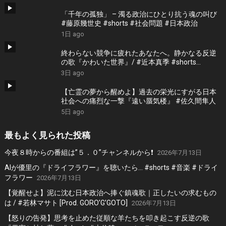
「千年の孤独」 – 濁る政治にひとり抗う魂の叫び
#藤原幾世史 #shorts #社会問題 #日本政治
1日 ago
終わらない競争に疲れたあなたへ。静かなる反逆
の歌『かわいた世界』/ #近本真季 #shorts
#music
3日 ago
【亡霊の夢から醒めよ】過去の栄光にすがる日本
社会への痛烈な一撃『遠い蜃気楼』 #佐久間隼人
5日 ago
最もよく見られた投稿
今夜８時からの番組は”５．０”チャンネルから❗️
2026年7月13日
AIが優里の『ドライフラワー』を聴いたら… #shorts #音楽 #ドライ
フラワー
2026年7月13日
【覚醒せよ】泥に沈む日本政治へ捧ぐ鎮魂歌｜正したいの求むもの
は / #若林マサト [Prod. GORO’G’GOTO]
2026年7月13日
【怒りの告発】思考を止めた従順な羊たちを叩き起こす反逆の歌