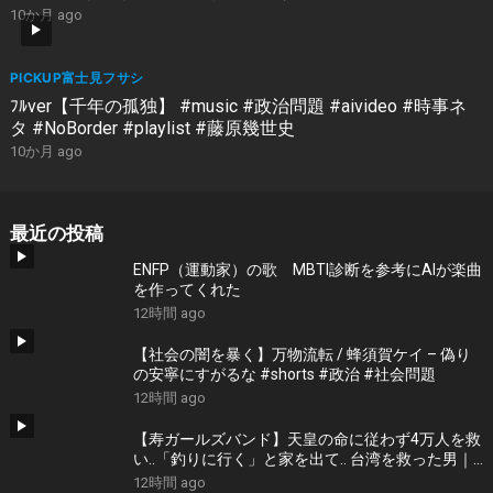
10か月 ago
PICKUP富士見フサシ
ﾌﾙver【千年の孤独】 #music #政治問題 #aivideo #時事ネ
タ #NoBorder #playlist #藤原幾世史
10か月 ago
最近の投稿
ENFP（運動家）の歌 MBTI診断を参考にAIが楽曲
を作ってくれた
12時間 ago
【社会の闇を暴く】万物流転 / 蜂須賀ケイ – 偽り
の安寧にすがるな #shorts #政治 #社会問題
12時間 ago
【寿ガールズバンド】天皇の命に従わず4万人を救
い..「釣りに行く」と家を出て.. 台湾を救った男｜
根本博『名もなき勝利』 by 寿STUDIO
12時間 ago