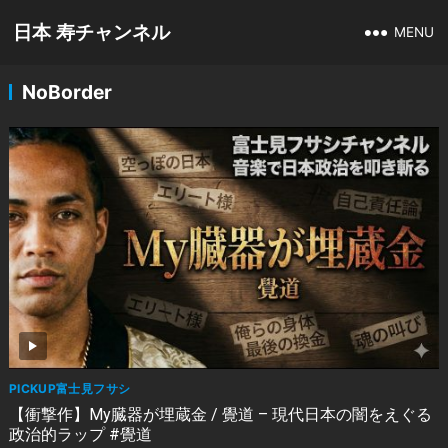
日本 寿チャンネル
MENU
NoBorder
PICKUP富士見フサシ
【衝撃作】My臓器が埋蔵金 / 覺道 – 現代日本の闇をえぐる
政治的ラップ #覺道