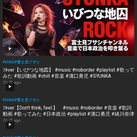
PICKUP富士見フサシ
ﾌﾙver【いびつな地図】 #music #noborder #playlist #歌って
みた #歌詞動画 #chill #音楽 #溝口勇児 #SYUNKA
7か月 ago
PICKUP富士見フサシ
ﾌﾙver【Don’t think, feel.】 #music #noborder #音楽 #歌詞
動画 #歌ってみた #日本政治 #playlist #溝口勇児 #緒川奈津
7か月 ago