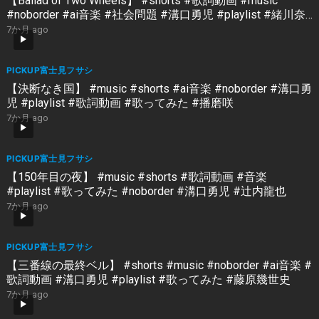
【Ballad of Two Wheels】 #shorts #歌詞動画 #music
#noborder #ai音楽 #社会問題 #溝口勇児 #playlist #緒川奈
津
7か月 ago
PICKUP富士見フサシ
【決断なき国】 #music #shorts #ai音楽 #noborder #溝口勇
児 #playlist #歌詞動画 #歌ってみた #播磨咲
7か月 ago
PICKUP富士見フサシ
【150年目の夜】 #music #shorts #歌詞動画 #音楽
#playlist #歌ってみた #noborder #溝口勇児 #辻内龍也
7か月 ago
PICKUP富士見フサシ
【三番線の最終ベル】 #shorts #music #noborder #ai音楽 #
歌詞動画 #溝口勇児 #playlist #歌ってみた #藤原幾世史
7か月 ago