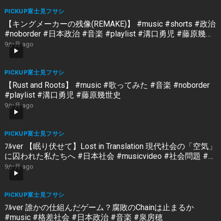
PICKUP富士見フサシ
【キングメーカーの残像(REMAKE)】 #music #shorts #政治
#noborder #日本政治 #音楽 #playlist #溝口勇児 #藤原幾世
史
9か月 ago
PICKUP富士見フサシ
【Rust and Roots】 #music #歌ってみた #音楽 #noborder
#playlist #溝口勇児 #藤原幾世史
9か月 ago
PICKUP富士見フサシ
ﾌﾙver 【眠り伏せて】Lost in Translation 現代社会の「空気」
に囚われた私たちへ #日本社会 #musicvideo #社会問題 #サ
ツキ&Syo-TA
9か月 ago
PICKUP富士見フサシ
ﾌﾙver 誰かの仕組んだゲーム？腐敗のChainは止まるか
#music #格差社会 #日本政治 #音楽 #泉房穂