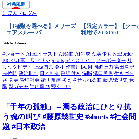
にほんブログ村
#ショート
AI
AIイラスト
AI楽曲
AI生成
AI美少女
NoBorder
PICKUP富士見フサシ
Shorts
ディストピア
ノーボーダー
リ
リックビデオ
上級国民
令和
作業用BGM
同調圧力
宮田真尋
志位暁
政治批判
日本社会
歌詞付き
洗脳
溝口勇児
生きづら
さ
真実
管理社会
緒川奈津
考えさせられる曲
藤原幾世史
覚
醒
親ガチャ
辻内龍也
鬱くしい
「千年の孤独」 – 濁る政治にひとり抗
う魂の叫び #藤原幾世史 #shorts #社会問
題 #日本政治