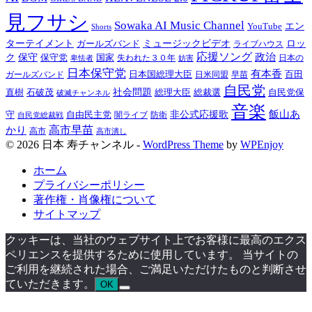
見フサシ
Sowaka AI Music Channel
エン
YouTube
Shorts
ターテイメント
ミュージックビデオ
ロッ
ガールズバンド
ライブハウス
応援ソング
保守
政治
ク
保守党
国家
卑怯者
失われた３０年
日本の
妨害
日本保守党
有本香
百田
日本国総理大臣
日米同盟
早苗
ガールズバンド
自民党
直樹
社会問題
総理大臣
総裁選
石破茂
自民党保
破滅チャンネル
音楽
飯山あ
非公式応援歌
守
自由民主党
防衛
自民党総裁戦
闇ライブ
高市早苗
かり
高市
高市潰し
© 2026 日本 寿チャンネル -
WordPress Theme
by
WPEnjoy
ホーム
プライバシーポリシー
著作権・肖像権について
サイトマップ
クッキーは、当社のウェブサイト上でお客様に最高のエクス
ペリエンスを提供するために使用しています。 当サイトの
ご利用を継続された場合、ご満足いただけたものと判断させ
ていただきます。
OK