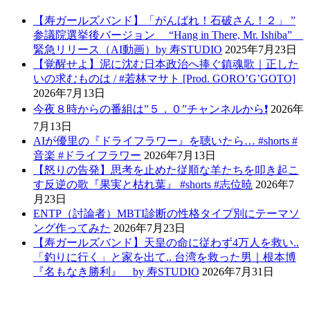
【寿ガールズバンド】「がんばれ！石破さん！２」 ”
参議院選挙後バージョン “Hang in There, Mr. Ishiba”
緊急リリース（AI動画）by 寿STUDIO
2025年7月23日
【覚醒せよ】泥に沈む日本政治へ捧ぐ鎮魂歌｜正した
いの求むものは / #若林マサト [Prod. GORO’G’GOTO]
2026年7月13日
今夜８時からの番組は”５．０”チャンネルから❗️
2026年
7月13日
AIが優里の『ドライフラワー』を聴いたら… #shorts #
音楽 #ドライフラワー
2026年7月13日
【怒りの告発】思考を止めた従順な羊たちを叩き起こ
す反逆の歌『果実と枯れ葉』 #shorts #志位暁
2026年7
月23日
ENTP（討論者）MBTI診断の性格タイプ別にテーマソ
ング作ってみた
2026年7月23日
【寿ガールズバンド】天皇の命に従わず4万人を救い..
「釣りに行く」と家を出て.. 台湾を救った男｜根本博
『名もなき勝利』 by 寿STUDIO
2026年7月31日