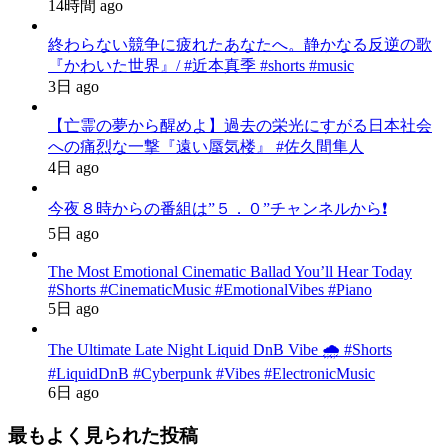
14時間 ago
終わらない競争に疲れたあなたへ。静かなる反逆の歌
『かわいた世界』/ #近本真季 #shorts #music
3日 ago
【亡霊の夢から醒めよ】過去の栄光にすがる日本社会
への痛烈な一撃『遠い蜃気楼』 #佐久間隼人
4日 ago
今夜８時からの番組は”５．０”チャンネルから❗️
5日 ago
The Most Emotional Cinematic Ballad You’ll Hear Today
#Shorts #CinematicMusic #EmotionalVibes #Piano
5日 ago
The Ultimate Late Night Liquid DnB Vibe 🌧️ #Shorts
#LiquidDnB #Cyberpunk #Vibes #ElectronicMusic
6日 ago
最もよく見られた投稿