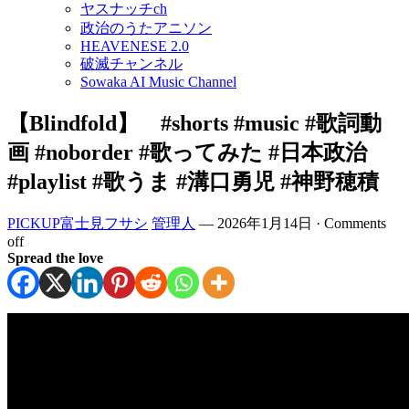
ヤスナッチch
政治のうたアニソン
HEAVENESE 2.0
破滅チャンネル
Sowaka AI Music Channel
【Blindfold】 #shorts #music #歌詞動
画 #noborder #歌ってみた #日本政治
#playlist #歌うま #溝口勇児 #神野穂積
PICKUP富士見フサシ
管理人
—
2026年1月14日
·
Comments
off
Spread the love