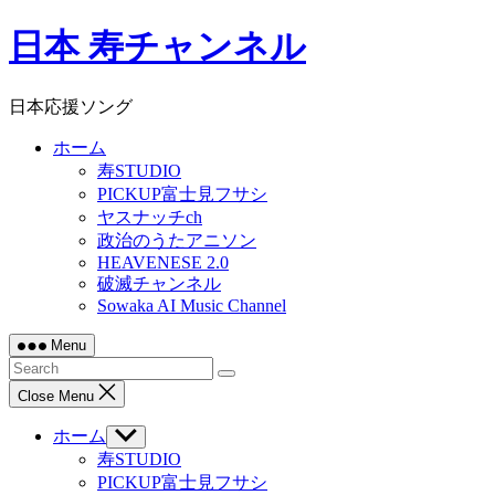
Skip
日本 寿チャンネル
to
content
日本応援ソング
ホーム
寿STUDIO
PICKUP富士見フサシ
ヤスナッチch
政治のうたアニソン
HEAVENESE 2.0
破滅チャンネル
Sowaka AI Music Channel
Menu
Close Menu
ホーム
Show
sub
寿STUDIO
menu
PICKUP富士見フサシ