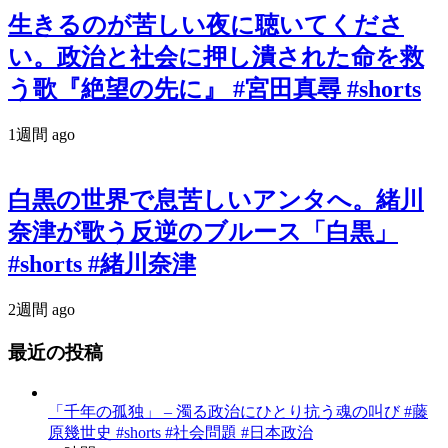
生きるのが苦しい夜に聴いてくださ
い。政治と社会に押し潰された命を救
う歌『絶望の先に』 #宮田真尋 #shorts
1週間 ago
白黒の世界で息苦しいアンタへ。緒川
奈津が歌う反逆のブルース「白黒」
#shorts #緒川奈津
2週間 ago
最近の投稿
「千年の孤独」 – 濁る政治にひとり抗う魂の叫び #藤
原幾世史 #shorts #社会問題 #日本政治