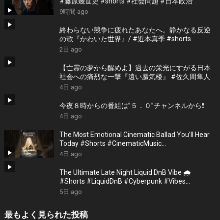
#藤原幾世史 #shorts #社会問題 #日本政治
9時間 ago
終わらない競争に疲れたあなたへ。静かなる反逆
の歌『かわいた世界』/ #近本真季 #shorts
#music
2日 ago
【亡霊の夢から醒めよ】過去の栄光にすがる日本
社会への痛烈な一撃『遠い蜃気楼』 #佐久間隼人
4日 ago
今夜８時からの番組は”５．０”チャンネルから❗️
4日 ago
The Most Emotional Cinematic Ballad You’ll Hear
Today #Shorts #CinematicMusic
#EmotionalVibes #Piano
4日 ago
The Ultimate Late Night Liquid DnB Vibe 🌧️
#Shorts #LiquidDnB #Cyberpunk #Vibes
#ElectronicMusic
5日 ago
最もよく見られた投稿