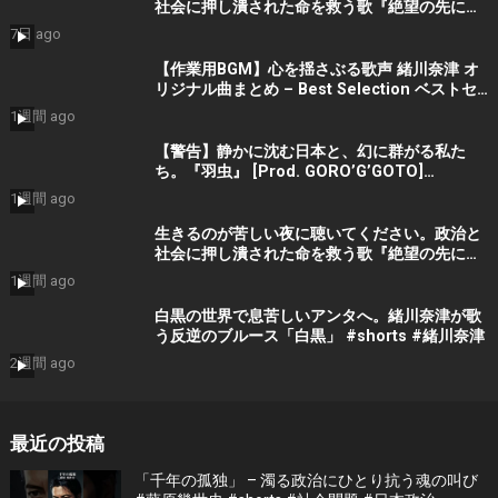
社会に押し潰された命を救う歌『絶望の先に』
#宮田真尋 #社会問題 #日本政治
7日 ago
【作業用BGM】心を揺さぶる歌声 緒川奈津 オ
リジナル曲まとめ – Best Selection ベストセ
レクション #shorts #作業用bgm #music #音
1週間 ago
楽
【警告】静かに沈む日本と、幻に群がる私た
ち。『羽虫』 [Prod. GORO’G’GOTO]
#shorts #出水蓮美
1週間 ago
生きるのが苦しい夜に聴いてください。政治と
社会に押し潰された命を救う歌『絶望の先に』
#宮田真尋 #shorts
1週間 ago
白黒の世界で息苦しいアンタへ。緒川奈津が歌
う反逆のブルース「白黒」 #shorts #緒川奈津
2週間 ago
最近の投稿
「千年の孤独」 – 濁る政治にひとり抗う魂の叫び