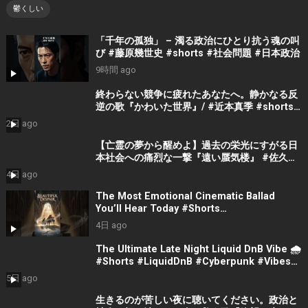
鬱くしい
「千年の孤独」 – 濁る政治にひとり抗う魂の叫
び #藤原幾世史 #shorts #社会問題 #日本政治
9時間 ago
終わらない競争に疲れたあなたへ。静かなる反
逆の歌『かわいた世界』/ #近本真季 #shorts
#music
2日 ago
【亡霊の夢から醒めよ】過去の栄光にすがる日
本社会への痛烈な一撃『遠い蜃気楼』 #佐久間
隼人
4日 ago
The Most Emotional Cinematic Ballad
You’ll Hear Today #Shorts
#CinematicMusic #EmotionalVibes #Piano
4日 ago
The Ultimate Late Night Liquid DnB Vibe 🌧️
#Shorts #LiquidDnB #Cyberpunk #Vibes
#ElectronicMusic
5日 ago
生きるのが苦しい夜に聴いてください。政治と