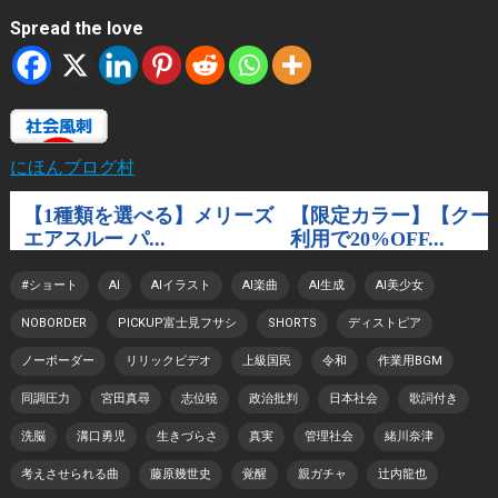
Spread the love
にほんブログ村
#ショート
AI
AIイラスト
AI楽曲
AI生成
AI美少女
NOBORDER
PICKUP富士見フサシ
SHORTS
ディストピア
ノーボーダー
リリックビデオ
上級国民
令和
作業用BGM
同調圧力
宮田真尋
志位暁
政治批判
日本社会
歌詞付き
洗脳
溝口勇児
生きづらさ
真実
管理社会
緒川奈津
考えさせられる曲
藤原幾世史
覚醒
親ガチャ
辻内龍也