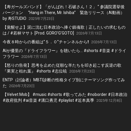
【寿ガールズバンド】「がんばれ！石破さん！２」 ” 参議院選挙後
バージョン “Hang in There, Mr. Ishiba” 緊急リリース（AI動画）
by 寿STUDIO
2025年7月23日
【覚醒せよ】泥に沈む日本政治へ捧ぐ鎮魂歌｜正したいの求むもの
は / #若林マサト [Prod. GORO’G’GOTO]
2026年7月13日
今夜８時からの番組は”５．０”チャンネルから❗️
2026年7月13日
AIが優里の『ドライフラワー』を聴いたら… #shorts #音楽 #ドライ
フラワー
2026年7月13日
【怒りの告発】思考を止めた従順な羊たちを叩き起こす反逆の歌
『果実と枯れ葉』 #shorts #志位暁
2026年7月23日
ENTP（討論者）MBTI診断の性格タイプ別にテーマソング作ってみ
た
2026年7月23日
【Velvet Mob】 #music #shorts #歌ってみた #noborder #日本政治
#政府批判 #ai音楽 #溝口勇児 #playlist #近本真季
2025年12月8日