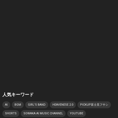
人気キーワード
AI
BGM
GIRL'S BAND
HEAVENESE 2.0
PICKUP富士見フサシ
SHORTS
SOWAKA AI MUSIC CHANNEL
YOUTUBE