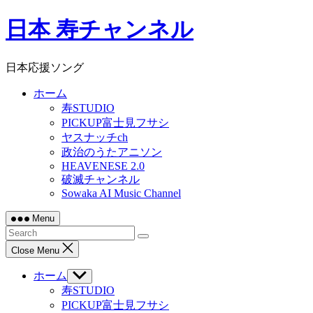
Skip
日本 寿チャンネル
to
content
日本応援ソング
ホーム
寿STUDIO
PICKUP富士見フサシ
ヤスナッチch
政治のうたアニソン
HEAVENESE 2.0
破滅チャンネル
Sowaka AI Music Channel
Menu
Close Menu
ホーム
Show
sub
寿STUDIO
menu
PICKUP富士見フサシ