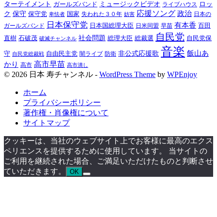
ターテイメント
ミュージックビデオ
ロッ
ガールズバンド
ライブハウス
応援ソング
保守
政治
ク
保守党
国家
卑怯者
失われた３０年
日本の
妨害
日本保守党
有本香
百田
日本国総理大臣
日米同盟
早苗
ガールズバンド
自民党
直樹
社会問題
総理大臣
総裁選
石破茂
自民党保
破滅チャンネル
音楽
飯山あ
非公式応援歌
守
自由民主党
防衛
自民党総裁戦
闇ライブ
高市早苗
かり
高市
高市潰し
© 2026 日本 寿チャンネル -
WordPress Theme
by
WPEnjoy
ホーム
プライバシーポリシー
著作権・肖像権について
サイトマップ
クッキーは、当社のウェブサイト上でお客様に最高のエクス
ペリエンスを提供するために使用しています。 当サイトの
ご利用を継続された場合、ご満足いただけたものと判断させ
ていただきます。
OK