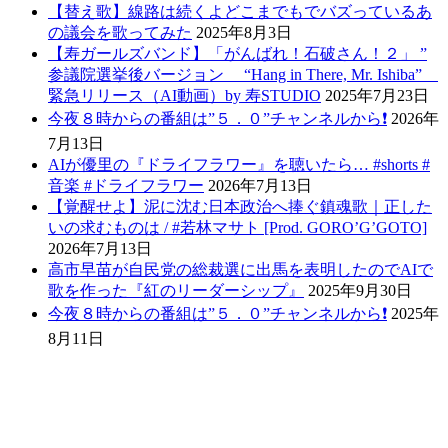
【替え歌】線路は続くよどこまでもでバズっているあ
の議会を歌ってみた
2025年8月3日
【寿ガールズバンド】「がんばれ！石破さん！２」 ”
参議院選挙後バージョン “Hang in There, Mr. Ishiba”
緊急リリース（AI動画）by 寿STUDIO
2025年7月23日
今夜８時からの番組は”５．０”チャンネルから❗️
2026年
7月13日
AIが優里の『ドライフラワー』を聴いたら… #shorts #
音楽 #ドライフラワー
2026年7月13日
【覚醒せよ】泥に沈む日本政治へ捧ぐ鎮魂歌｜正した
いの求むものは / #若林マサト [Prod. GORO’G’GOTO]
2026年7月13日
高市早苗が自民党の総裁選に出馬を表明したのでAIで
歌を作った『紅のリーダーシップ』
2025年9月30日
今夜８時からの番組は”５．０”チャンネルから❗️
2025年
8月11日