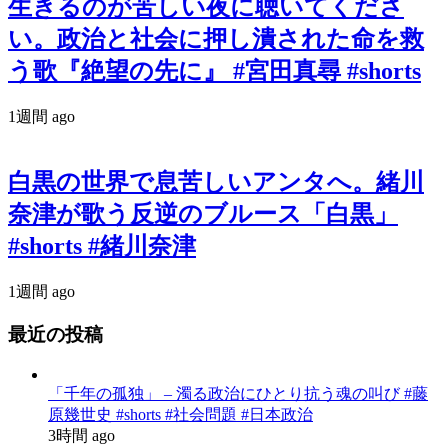
生きるのが苦しい夜に聴いてくださ
い。政治と社会に押し潰された命を救
う歌『絶望の先に』 #宮田真尋 #shorts
1週間 ago
白黒の世界で息苦しいアンタへ。緒川
奈津が歌う反逆のブルース「白黒」
#shorts #緒川奈津
1週間 ago
最近の投稿
「千年の孤独」 – 濁る政治にひとり抗う魂の叫び #藤
原幾世史 #shorts #社会問題 #日本政治
3時間 ago