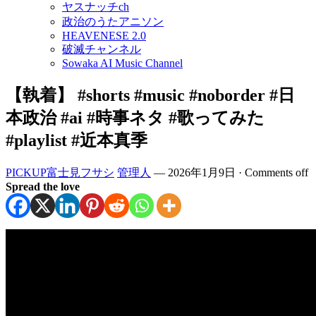
ヤスナッチch
政治のうたアニソン
HEAVENESE 2.0
破滅チャンネル
Sowaka AI Music Channel
【執着】 #shorts #music #noborder #日
本政治 #ai #時事ネタ #歌ってみた
#playlist #近本真季
PICKUP富士見フサシ
管理人
—
2026年1月9日
·
Comments off
Spread the love