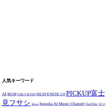
人気キーワード
PICKUP富士
AI
BGM
HEAVENESE 2.0
GIRL'S BAND
見フサシ
Sowaka AI Music Channel
エン
YouTube
Shorts