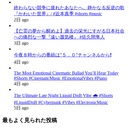
終わらない競争に疲れたあなたへ。静かなる反逆の歌
『かわいた世界』/ #近本真季 #shorts #music
2日 ago
【亡霊の夢から醒めよ】過去の栄光にすがる日本社会
への痛烈な一撃『遠い蜃気楼』 #佐久間隼人
3日 ago
今夜８時からの番組は”５．０”チャンネルから❗️
4日 ago
The Most Emotional Cinematic Ballad You’ll Hear Today
#Shorts #CinematicMusic #EmotionalVibes #Piano
4日 ago
The Ultimate Late Night Liquid DnB Vibe 🌧️ #Shorts
#LiquidDnB #Cyberpunk #Vibes #ElectronicMusic
5日 ago
最もよく見られた投稿