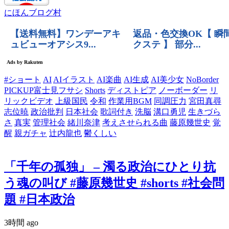
にほんブログ村
#ショート
AI
AIイラスト
AI楽曲
AI生成
AI美少女
NoBorder
PICKUP富士見フサシ
Shorts
ディストピア
ノーボーダー
リ
リックビデオ
上級国民
令和
作業用BGM
同調圧力
宮田真尋
志位暁
政治批判
日本社会
歌詞付き
洗脳
溝口勇児
生きづら
さ
真実
管理社会
緒川奈津
考えさせられる曲
藤原幾世史
覚
醒
親ガチャ
辻内龍也
鬱くしい
「千年の孤独」 – 濁る政治にひとり抗
う魂の叫び #藤原幾世史 #shorts #社会問
題 #日本政治
3時間 ago