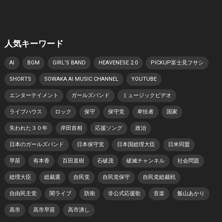
人気キーワード
AI
BGM
GIRL'S BAND
HEAVENESE 2.0
PICKUP富士見フサシ
SHORTS
SOWAKA AI MUSIC CHANNEL
YOUTUBE
エンターテイメント
ガールズバンド
ミュージックビデオ
ライブハウス
ロック
保守
保守党
卑怯者
国家
失われた３０年
岸田首相
応援ソング
政治
日本のガールズバンド
日本保守党
日本国総理大臣
日米同盟
早苗
有本香
百田直樹
石破茂
破滅チャンネル
社会問題
総理大臣
総裁選
自民党
自民党保守
自民党総裁戦
自由民主党
闇ライブ
防衛
非公式応援歌
音楽
飯山あかり
高市
高市早苗
高市潰し