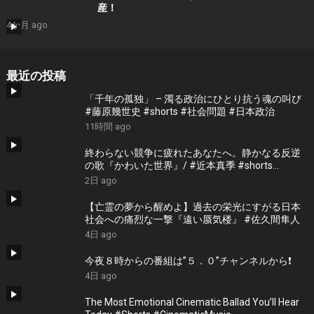
産！
4か月 ago
最近の投稿
「千年の孤独」 – 濁る政治にひとり抗う魂の叫び
#藤原幾世史 #shorts #社会問題 #日本政治
11時間 ago
終わらない競争に疲れたあなたへ。静かなる反逆
の歌『かわいた世界』/ #近本真季 #shorts
#music
2日 ago
【亡霊の夢から醒めよ】過去の栄光にすがる日本
社会への痛烈な一撃『遠い蜃気楼』 #佐久間隼人
4日 ago
今夜８時からの番組は”５．０”チャンネルから❗️
4日 ago
The Most Emotional Cinematic Ballad You’ll Hear