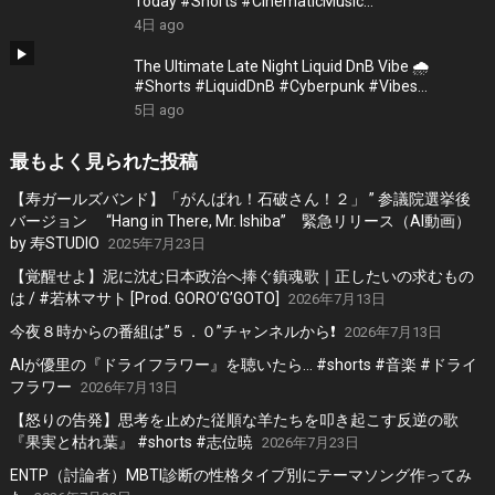
Today #Shorts #CinematicMusic
#EmotionalVibes #Piano
4日 ago
The Ultimate Late Night Liquid DnB Vibe 🌧️
#Shorts #LiquidDnB #Cyberpunk #Vibes
#ElectronicMusic
5日 ago
最もよく見られた投稿
【寿ガールズバンド】「がんばれ！石破さん！２」 ” 参議院選挙後
バージョン “Hang in There, Mr. Ishiba” 緊急リリース（AI動画）
by 寿STUDIO
2025年7月23日
【覚醒せよ】泥に沈む日本政治へ捧ぐ鎮魂歌｜正したいの求むもの
は / #若林マサト [Prod. GORO’G’GOTO]
2026年7月13日
今夜８時からの番組は”５．０”チャンネルから❗️
2026年7月13日
AIが優里の『ドライフラワー』を聴いたら… #shorts #音楽 #ドライ
フラワー
2026年7月13日
【怒りの告発】思考を止めた従順な羊たちを叩き起こす反逆の歌
『果実と枯れ葉』 #shorts #志位暁
2026年7月23日
ENTP（討論者）MBTI診断の性格タイプ別にテーマソング作ってみ