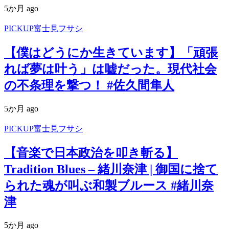
5か月 ago
PICKUP富士見フサシ
【僕はどうにか生きています】「頑張
れば夢は叶う」は嘘だった。現代社会
の不条理を撃つ！ #佐久間隼人
5か月 ago
PICKUP富士見フサシ
【音楽で日本政治を叩き斬る】
Tradition Blues – 緒川奈津 | 御国に捨て
られた魂が叫ぶ和製ブルース #緒川奈
津
5か月 ago