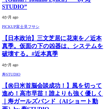
STUDIO”
4か月 ago
PICKUP富士見フサシ
【日本政治】三文芝居に花束を／近本
真季。仮面の下の凶器は、システムを
破壊する。#近本真季
4か月 ago
寿STUDIO
【㊗️日米首脳会談成功！】風を切って
進め！高市早苗！誰よりも強く優しく
｜寿ガールズバンド（AIショート動