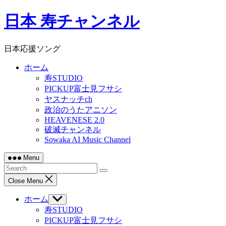
Skip
日本 寿チャンネル
to
content
日本応援ソング
ホーム
寿STUDIO
PICKUP富士見フサシ
ヤスナッチch
政治のうたアニソン
HEAVENESE 2.0
破滅チャンネル
Sowaka AI Music Channel
Menu
Close Menu
ホーム
Show
sub
寿STUDIO
menu
PICKUP富士見フサシ