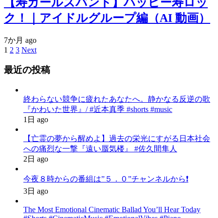
【寿ガールズバンド】ハッピー寿ロッ
ク！｜アイドルグループ編（AI 動画）
7か月 ago
1
2
3
Next
投
稿
最近の投稿
の
ペ
終わらない競争に疲れたあなたへ。静かなる反逆の歌
『かわいた世界』/ #近本真季 #shorts #music
ー
1日 ago
ジ
【亡霊の夢から醒めよ】過去の栄光にすがる日本社会
送
への痛烈な一撃『遠い蜃気楼』 #佐久間隼人
2日 ago
り
今夜８時からの番組は”５．０”チャンネルから❗️
3日 ago
The Most Emotional Cinematic Ballad You’ll Hear Today