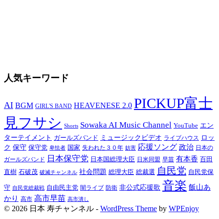
人気キーワード
PICKUP富士
AI
BGM
HEAVENESE 2.0
GIRL'S BAND
見フサシ
Sowaka AI Music Channel
エン
YouTube
Shorts
ターテイメント
ミュージックビデオ
ロッ
ガールズバンド
ライブハウス
応援ソング
保守
政治
ク
保守党
国家
卑怯者
失われた３０年
日本の
妨害
日本保守党
有本香
百田
日本国総理大臣
日米同盟
早苗
ガールズバンド
自民党
直樹
社会問題
総理大臣
総裁選
石破茂
自民党保
破滅チャンネル
音楽
飯山あ
非公式応援歌
守
自由民主党
防衛
自民党総裁戦
闇ライブ
高市早苗
かり
高市
高市潰し
© 2026 日本 寿チャンネル -
WordPress Theme
by
WPEnjoy