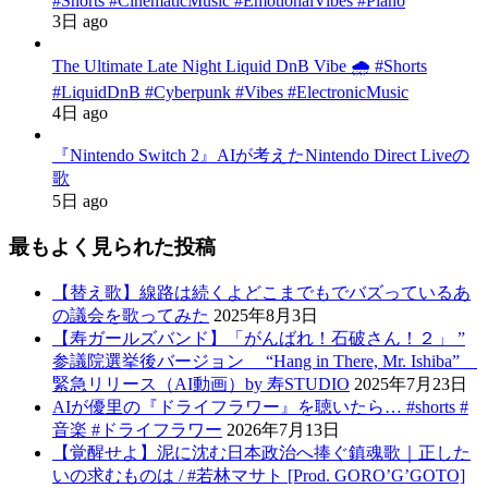
#Shorts #CinematicMusic #EmotionalVibes #Piano
3日 ago
The Ultimate Late Night Liquid DnB Vibe 🌧️ #Shorts
#LiquidDnB #Cyberpunk #Vibes #ElectronicMusic
4日 ago
『Nintendo Switch 2』AIが考えたNintendo Direct Liveの
歌
5日 ago
最もよく見られた投稿
【替え歌】線路は続くよどこまでもでバズっているあ
の議会を歌ってみた
2025年8月3日
【寿ガールズバンド】「がんばれ！石破さん！２」 ”
参議院選挙後バージョン “Hang in There, Mr. Ishiba”
緊急リリース（AI動画）by 寿STUDIO
2025年7月23日
AIが優里の『ドライフラワー』を聴いたら… #shorts #
音楽 #ドライフラワー
2026年7月13日
【覚醒せよ】泥に沈む日本政治へ捧ぐ鎮魂歌｜正した
いの求むものは / #若林マサト [Prod. GORO’G’GOTO]