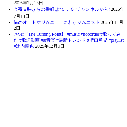
2026年7月13日
今夜８時からの番組は”５．０”チャンネルから❗️
2026年
7月13日
俺のオートマジムニー にわかジムニスト
2025年11月
2日
ﾌﾙver【The Turning Point】 #music #noborder #歌ってみ
た #歌詞動画 #ai音楽 #最新トレンド #溝口勇児 #playlist
#辻内龍也
2025年12月9日