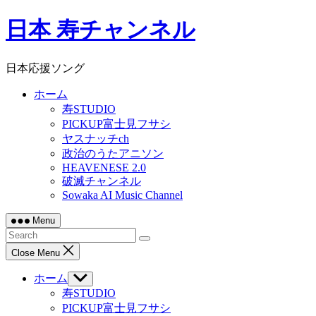
Skip
日本 寿チャンネル
to
content
日本応援ソング
ホーム
寿STUDIO
PICKUP富士見フサシ
ヤスナッチch
政治のうたアニソン
HEAVENESE 2.0
破滅チャンネル
Sowaka AI Music Channel
Menu
Close Menu
ホーム
Show
sub
寿STUDIO
menu
PICKUP富士見フサシ