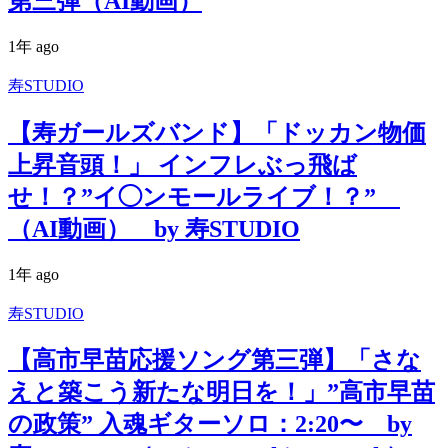
第三弾（AI動画）
1年 ago
寿STUDIO
【寿ガールズバンド】「ドッカン物価
上昇音頭！」 インフレぶっ飛ば
せ！？”イ◯ンモールライブ！？”
（AI動画） by 寿STUDIO
1年 ago
寿STUDIO
【高市早苗応援ソング第三弾】「さな
えと築こう新たな明日を！」”高市早苗
の政策” 入魂ギターソロ：2:20〜 by