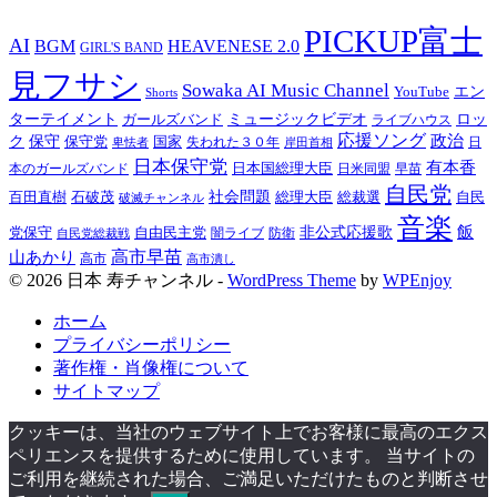
PICKUP富士
AI
BGM
HEAVENESE 2.0
GIRL'S BAND
見フサシ
Sowaka AI Music Channel
エン
YouTube
Shorts
ターテイメント
ミュージックビデオ
ロッ
ガールズバンド
ライブハウス
応援ソング
保守
政治
ク
保守党
国家
卑怯者
失われた３０年
日
岸田首相
日本保守党
有本香
日本国総理大臣
日米同盟
早苗
本のガールズバンド
自民党
百田直樹
社会問題
総理大臣
総裁選
石破茂
自民
破滅チャンネル
音楽
飯
非公式応援歌
党保守
自由民主党
防衛
自民党総裁戦
闇ライブ
高市早苗
山あかり
高市
高市潰し
© 2026 日本 寿チャンネル -
WordPress Theme
by
WPEnjoy
ホーム
プライバシーポリシー
著作権・肖像権について
サイトマップ
クッキーは、当社のウェブサイト上でお客様に最高のエクス
ペリエンスを提供するために使用しています。 当サイトの
ご利用を継続された場合、ご満足いただけたものと判断させ