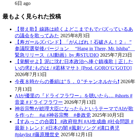
6日 ago
最もよく見られた投稿
【替え歌】線路は続くよどこまでもでバズっているあ
の議会を歌ってみた
2025年8月3日
【寿ガールズバンド】「がんばれ！石破さん！２」 ”
参議院選挙後バージョン “Hang in There, Mr. Ishiba”
緊急リリース（AI動画）by 寿STUDIO
2025年7月23日
【覚醒せよ】泥に沈む日本政治へ捧ぐ鎮魂歌｜正した
いの求むものは / #若林マサト [Prod. GORO’G’GOTO]
2026年7月13日
今夜８時からの番組は”５．０”チャンネルから❗️
2026年
7月13日
AIが優里の『ドライフラワー』を聴いたら… #shorts #
音楽 #ドライフラワー
2026年7月13日
神谷宗幣が総理大臣になったらというテーマでAIが歌
を作った #ai #神谷宗幣 #参政党
2025年10月5日
【すみっこの合図】 #政府批判 #AI生成曲 #社会問題 #
最新トレンド #日本の闇 #風刺ソング #溝口勇児
#playlist #藤原幾世史
2025年12月1日