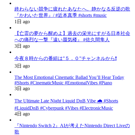
終わらない競争に疲れたあなたへ。静かなる反逆の歌
『かわいた世界』/ #近本真季 #shorts #music
1日 ago
【亡霊の夢から醒めよ】過去の栄光にすがる日本社会
への痛烈な一撃『遠い蜃気楼』 #佐久間隼人
3日 ago
今夜８時からの番組は”５．０”チャンネルから❗️
3日 ago
The Most Emotional Cinematic Ballad You’ll Hear Today
#Shorts #CinematicMusic #EmotionalVibes #Piano
3日 ago
The Ultimate Late Night Liquid DnB Vibe 🌧️ #Shorts
#LiquidDnB #Cyberpunk #Vibes #ElectronicMusic
4日 ago
『Nintendo Switch 2』AIが考えたNintendo Direct Liveの
歌