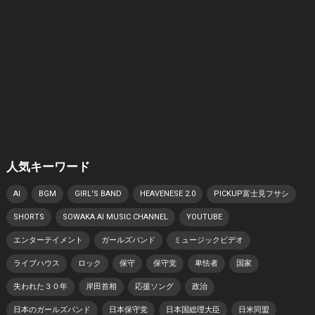
人気キーワード
AI
BGM
GIRL'S BAND
HEAVENESE 2.0
PICKUP富士見フサシ
SHORTS
SOWAKA AI MUSIC CHANNEL
YOUTUBE
エンターテイメント
ガールズバンド
ミュージックビデオ
ライブハウス
ロック
保守
保守党
卑怯者
国家
失われた３０年
岸田首相
応援ソング
政治
日本のガールズバンド
日本保守党
日本国総理大臣
日米同盟