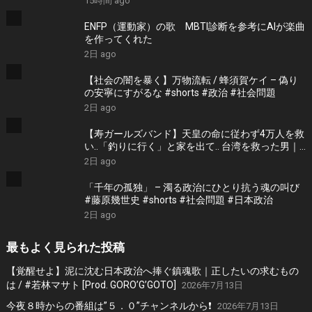
15時間 ago
ENFP（運動家）の歌 MBTI診断を参考にAIが楽曲
を作ってくれた
2日 ago
【社会の闇を暴く】万物流転 / 蜂須賀ケイ – 偽り
の安寧にすがるな #shorts #政治 #社会問題
2日 ago
【寿ガールズバンド】天皇の命に従わず4万人を救
い..「釣りに行く」と家を出て.. 台湾を救った男｜
根本博『名もなき勝利』 by 寿STUDIO
2日 ago
「千年の孤独」 – 濁る政治にひとり抗う魂の叫び
#藤原幾世史 #shorts #社会問題 #日本政治
2日 ago
最もよく見られた投稿
【覚醒せよ】泥に沈む日本政治へ捧ぐ鎮魂歌｜正したいの求むもの
は / #若林マサト [Prod. GORO’G’GOTO]
2026年7月13日
今夜８時からの番組は”５．０”チャンネルから❗️
2026年7月13日