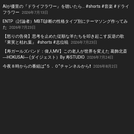
AIが優里の『ドライフラワー』を聴いたら… #shorts #音楽 #ドライ
フラワー
2026年7月13日
ENTP（討論者）MBTI診断の性格タイプ別にテーマソング作ってみ
た
2026年7月23日
【怒りの告発】思考を止めた従順な羊たちを叩き起こす反逆の歌
『果実と枯れ葉』 #shorts #志位暁
2026年7月23日
【寿ガールズバンド：偉人MV】この老人が世界を変えた 葛飾北斎
―HOKUSAI― (ダイジェスト）By 寿STUDIO
2026年7月24日
今夜８時からの番組は”５．０”チャンネルから❗️
2026年8月2日