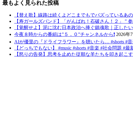
最もよく見られた投稿
【替え歌】線路は続くよどこまでもでバズっているあの
【寿ガールズバンド】「がんばれ！石破さん！２」 ” 参議院選挙後バ
【覚醒せよ】泥に沈む日本政治へ捧ぐ鎮魂歌｜正したいの求むものは
今夜８時からの番組は”５．０”チャンネルから❗️
2026年
AIが優里の『ドライフラワー』を聴いたら… #shorts #
【どっちでもない】 #music #shorts #音楽 #社会問題 #最新トレ
【怒りの告発】思考を止めた従順な羊たちを叩き起こす反逆の