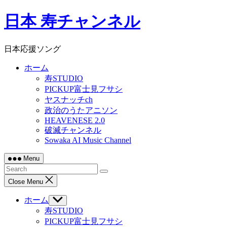
Skip
日本 寿チャンネル
to
content
日本応援ソング
ホーム
寿STUDIO
PICKUP富士見フサシ
ヤスナッチch
政治のうたアニソン
HEAVENESE 2.0
破滅チャンネル
Sowaka AI Music Channel
Menu
Close Menu
ホーム
Show
sub
寿STUDIO
menu
PICKUP富士見フサシ