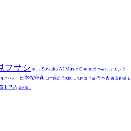
士見フサシ
Sowaka AI Music Channel
エンター
YouTube
Shorts
日本保守党
有本香
百田直樹
日本国総理大臣
日米同盟
早苗
石
ールズバンド
高市早苗
高市潰し