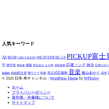
人気キーワード
PICKUP富
AI
BGM
HEAVENESE 2.0
GIRL'S BAND
応援ソング
守
政治
保守党
国家
卑怯者
失われた３０年
日本のガ
岸田首相
音楽
飯山あかり
非公式応援歌
自由民主党
防衛
高市
総裁戦
闇ライブ
© 2026 日本 寿チャンネル -
WordPress Theme
by
WPEnjoy
ホーム
プライバシーポリシー
著作権・肖像権について
サイトマップ