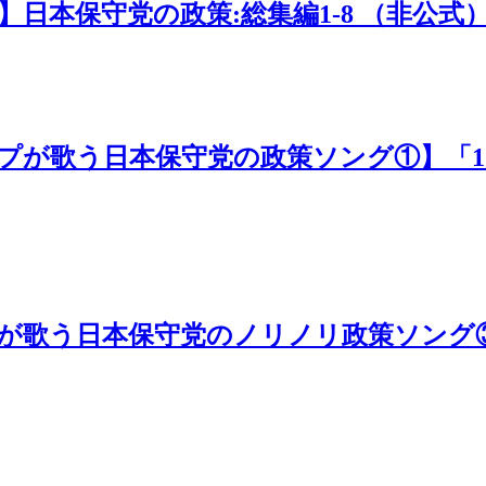
本保守党の政策:総集編1-8 （非公式） b
プが歌う日本保守党の政策ソング①】「1.伝
プが歌う日本保守党のノリノリ政策ソング③