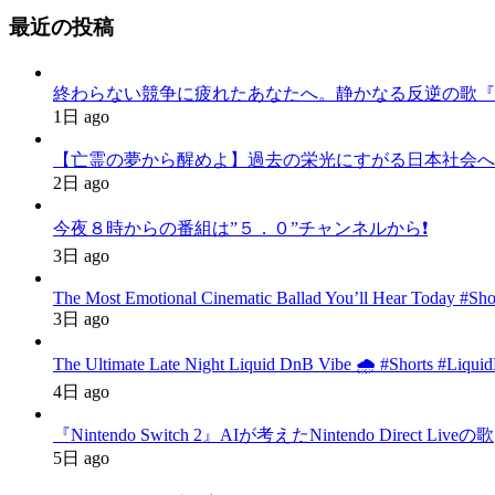
最近の投稿
終わらない競争に疲れたあなたへ。静かなる反逆の歌『かわいた世界
1日 ago
【亡霊の夢から醒めよ】過去の栄光にすがる日本社会へ
2日 ago
今夜８時からの番組は”５．０”チャンネルから❗️
3日 ago
The Most Emotional Cinematic Ballad You’ll Hear Today #Sh
3日 ago
The Ultimate Late Night Liquid DnB Vibe 🌧️ #Shorts #Liqu
4日 ago
『Nintendo Switch 2』AIが考えたNintendo Direct Liveの歌
5日 ago