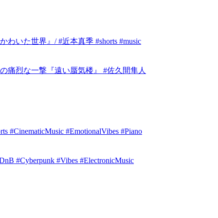
』/ #近本真季 #shorts #music
の痛烈な一撃『遠い蜃気楼』 #佐久間隼人
orts #CinematicMusic #EmotionalVibes #Piano
idDnB #Cyberpunk #Vibes #ElectronicMusic