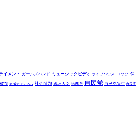
テイメント
ミュージックビデオ
保
ロック
ガールズバンド
ライブハウス
自民党
社会問題
総理大臣
総裁選
破茂
自民党保守
破滅チャンネル
自民党