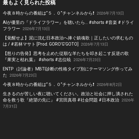
最もよく見られた投稿
今夜８時からの番組は”５．０”チャンネルから❗️
2026年7月13日
AIが優里の『ドライフラワー』を聴いたら… #shorts #音楽 #ドライ
フラワー
2026年7月13日
【覚醒せよ】泥に沈む日本政治へ捧ぐ鎮魂歌｜正したいの求むもの
は / #若林マサト [Prod. GORO’G’GOTO]
2026年7月13日
【怒りの告発】思考を止めた従順な羊たちを叩き起こす反逆の歌
『果実と枯れ葉』 #shorts #志位暁
2026年7月23日
ENTP（討論者）MBTI診断の性格タイプ別にテーマソング作ってみ
た
2026年7月23日
今夜８時からの番組は”５．０”チャンネルから❗️
2026年8月2日
生きるのが苦しい夜に聴いてください。政治と社会に押し潰された
命を救う歌『絶望の先に』 #宮田真尋 #社会問題 #日本政治
2026年
7月31日