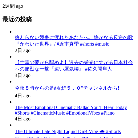
2週間 ago
最近の投稿
終わらない競争に疲れたあなたへ。静かなる反逆の歌
『かわいた世界』/ #近本真季 #shorts #music
2日 ago
【亡霊の夢から醒めよ】過去の栄光にすがる日本社会
への痛烈な一撃『遠い蜃気楼』 #佐久間隼人
3日 ago
今夜８時からの番組は”５．０”チャンネルから❗️
4日 ago
The Most Emotional Cinematic Ballad You’ll Hear Today
#Shorts #CinematicMusic #EmotionalVibes #Piano
4日 ago
The Ultimate Late Night Liquid DnB Vibe 🌧️ #Shorts