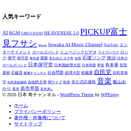
人気キーワード
PICKUP富士
AI
BGM
HEAVENESE 2.0
GIRL'S BAND
見フサシ
Sowaka AI Music Channel
エン
YouTube
Shorts
ターテイメント
ミュージックビデオ
ロッ
ガールズバンド
ライブハウス
応援ソング
保守
政治
ク
保守党
国家
卑怯者
失われた３０年
日本の
妨害
日本保守党
有本香
百田
日本国総理大臣
日米同盟
早苗
ガールズバンド
自民党
直樹
社会問題
総理大臣
総裁選
石破茂
自民党保
破滅チャンネル
音楽
飯山あ
非公式応援歌
守
自由民主党
防衛
自民党総裁戦
闇ライブ
高市早苗
かり
高市
高市潰し
© 2026 日本 寿チャンネル -
WordPress Theme
by
WPEnjoy
ホーム
プライバシーポリシー
著作権・肖像権について
サイトマップ