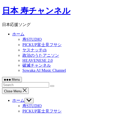
Skip
日本 寿チャンネル
to
content
日本応援ソング
ホーム
寿STUDIO
PICKUP富士見フサシ
ヤスナッチch
政治のうたアニソン
HEAVENESE 2.0
破滅チャンネル
Sowaka AI Music Channel
Menu
Close Menu
ホーム
Show
sub
寿STUDIO
menu
PICKUP富士見フサシ