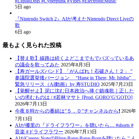
#LiquidDnB #Cyberpunk #Vibes #ElectronicMusic
5日 ago
『Nintendo Switch 2』AIが考えたNintendo Direct Liveの
歌
6日 ago
最もよく見られた投稿
【替え歌】線路は続くよどこまでもでバズっているあ
の議会を歌ってみた
2025年8月3日
【寿ガールズバンド】「がんばれ！石破さん！２」 ”
参議院選挙後バージョン “Hang in There, Mr. Ishiba”
緊急リリース（AI動画）by 寿STUDIO
2025年7月23日
【覚醒せよ】泥に沈む日本政治へ捧ぐ鎮魂歌｜正した
いの求むものは / #若林マサト [Prod. GORO’G’GOTO]
2026年7月13日
今夜８時からの番組は”５．０”チャンネルから❗️
2026年
7月13日
AIが優里の『ドライフラワー』を聴いたら… #shorts #
音楽 #ドライフラワー
2026年7月13日
AIがCreepy NutsのBling-Bang-Bang-Bornを聴いたらこん