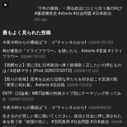
「千年の孤独」 – 濁る政治にひとり抗う魂の叫び
#藤原幾世史 #shorts #社会問題 #日本政治
3日 ago
最もよく見られた投稿
今夜８時からの番組は”５．０”チャンネルから❗️
2026年7月13日
AIが優里の『ドライフラワー』を聴いたら… #shorts #音楽 #ドライ
フラワー
2026年7月13日
【覚醒せよ】泥に沈む日本政治へ捧ぐ鎮魂歌｜正したいの求むもの
は / #若林マサト [Prod. GORO’G’GOTO]
2026年7月13日
【怒りの告発】思考を止めた従順な羊たちを叩き起こす反逆の歌
『果実と枯れ葉』 #shorts #志位暁
2026年7月23日
ENTP（討論者）MBTI診断の性格タイプ別にテーマソング作ってみ
た
2026年7月23日
今夜８時からの番組は”５．０”チャンネルから❗️
2026年8月2日
生きるのが苦しい夜に聴いてください。政治と社会に押し潰された
命を救う歌『絶望の先に』 #宮田真尋 #社会問題 #日本政治
2026年