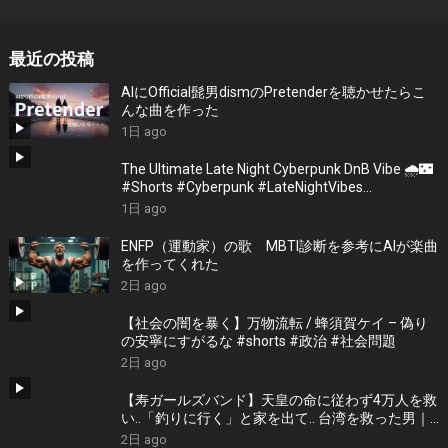
最近の投稿
AIにOfficial髭男dismのPretenderを聴かせたらこ
んな曲を作った
1日 ago
The Ultimate Late Night Cyberpunk DnB Vibe 🌧️🌃
#Shorts #Cyberpunk #LateNightVibes
#ElectronicMusic
1日 ago
ENFP（運動家）の歌 MBTI診断を参考にAIが楽曲
を作ってくれた
2日 ago
【社会の闇を暴く】万物流転 / 蜂須賀ケイ – 偽り
の安寧にすがるな #shorts #政治 #社会問題
2日 ago
【寿ガールズバンド】天皇の命に従わず4万人を救
い..「釣りに行く」と家を出て.. 台湾を救った男｜
根本博『名もなき勝利』 by 寿STUDIO
2日 ago