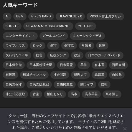
人気キーワード
AI
BGM
GIRL'S BAND
HEAVENESE 2.0
PICKUP富士見フサシ
SHORTS
SOWAKA AI MUSIC CHANNEL
YOUTUBE
エンターテイメント
ガールズバンド
ミュージックビデオ
ライブハウス
ロック
保守
保守党
卑怯者
国家
失われた３０年
妨害
応援ソング
政治
日本のガールズバンド
日本保守党
日本国総理大臣
日米同盟
早苗
有本香
百田直樹
石破茂
破滅チャンネル
社会問題
総理大臣
総裁選
自民党
自民党保守
自民党総裁戦
自由民主党
闇ライブ
防衛
非公式応援歌
音楽
飯山あかり
高市
高市早苗
高市潰し
© 2026 日本 寿チャンネル -
WordPress Theme
by
WPEnjoy
クッキーは、当社のウェブサイト上でお客様に最高のエクスペリエ
ンスを提供するために使用しています。 当サイトのご利用を継続さ
ホーム
プライバシーポリシー
著作権・肖像権について
れた場合、ご満足いただけたものと判断させていただきます。
サイトマップ