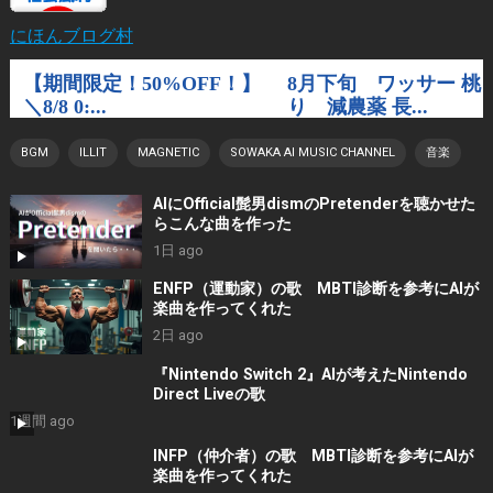
にほんブログ村
BGM
ILLIT
MAGNETIC
SOWAKA AI MUSIC CHANNEL
音楽
AIにOfficial髭男dismのPretenderを聴かせた
らこんな曲を作った
1日 ago
ENFP（運動家）の歌 MBTI診断を参考にAIが
楽曲を作ってくれた
2日 ago
『Nintendo Switch 2』AIが考えたNintendo
Direct Liveの歌
1週間 ago
INFP（仲介者）の歌 MBTI診断を参考にAIが
楽曲を作ってくれた