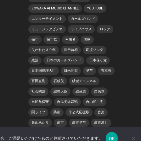
SOWAKA AI MUSIC CHANNEL
YOUTUBE
エンターテイメント
ガールズバンド
ミュージックビデオ
ライブハウス
ロック
保守
保守党
卑怯者
国家
失われた３０年
岸田首相
応援ソング
政治
日本のガールズバンド
日本保守党
日本国総理大臣
日米同盟
早苗
有本香
百田直樹
石破茂
破滅チャンネル
社会問題
総理大臣
総裁選
自民党
自民党保守
自民党総裁戦
自由民主党
闇ライブ
防衛
非公式応援歌
音楽
飯山あかり
高市
高市早苗
高市潰し
場合、ご満足いただけたものと判断させていただきます。
OK