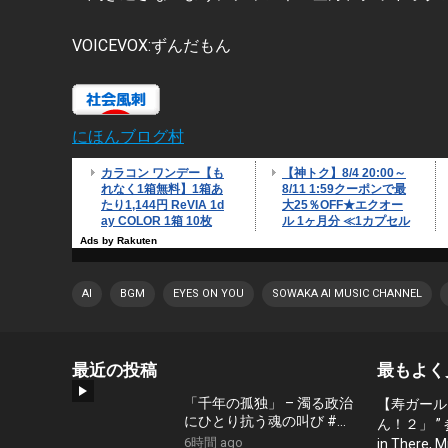
VOICEVOX:ずんだもん
にほんブログ村
AI
BGM
EYES ON YOU
SOWAKA AI MUSIC CHANNEL
最近の投稿
最もよく
「千年の孤独」 – 濁る政治
【寿ガール
にひとり抗う魂の叫び #藤
ん！２」 ”
原幾世史 #shorts #社会問
6時間 ago
in There