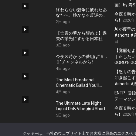
題 #日本政治
画）by 寿S
終わらない競争に疲れたあ
今夜８時か
なたへ。静かなる反逆の歌
ら❗️
2026年
『かわいた世界』/ #近本真
2日 ago
季 #shorts #music
AIが優里
【亡霊の夢から醒めよ】過
#shorts
去の栄光にすがる日本社会
日
への痛烈な一撃『遠い蜃気
3日 ago
楼』 #佐久間隼人
【覚醒せよ
今夜８時からの番組は”５．
｜正したいの
０”チャンネルから❗️
GORO’G’GO
4日 ago
【怒りの告
叩き起こす
The Most Emotional
#shorts 
Cinematic Ballad You’ll
Hear Today #Shorts
4日 ago
ENTP（
#CinematicMusic
テーマソン
#EmotionalVibes #Piano
The Ultimate Late Night
今夜８時か
Liquid DnB Vibe 🌧️ #Shorts
#LiquidDnB #Cyberpunk
ら❗️
2026
5日 ago
#Vibes #ElectronicMusic
クッキーは、当社のウェブサイト上でお客様に最高のエクスペリ