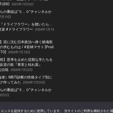
TUDIO
2025年7月23日
らの番組は”５．０”チャンネルか
7月13日
の『ドライフラワー』を聴いたら…
 #音楽 #ドライフラワー
2026年7月13
】泥に沈む日本政治へ捧ぐ鎮魂歌
求むものは / #若林マサト [Prod.
TO]
2026年7月13日
発】思考を止めた従順な羊たちを
反逆の歌『果実と枯れ葉』
#志位暁
2026年7月23日
討論者）MBTI診断の性格タイプ別に
グ作ってみた
2026年7月23日
らの番組は”５．０”チャンネルか
年8月2日
エンスを提供するために使用しています。 当サイトのご利用を継続された