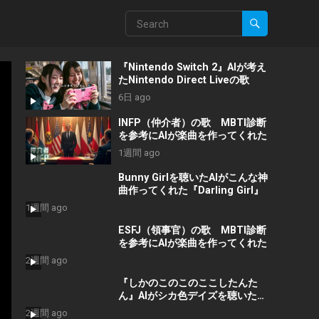
『Nintendo Switch 2』AIが考え
たNintendo Direct Liveの歌
6日 ago
INFP（仲介者）の歌 MBTI診断
を参考にAIが楽曲を作ってくれた
1週間 ago
Bunny Girlを聴いたAIがこんな神
曲作ってくれた『Darling Girl』
1週間 ago
ESFJ（領事官）の歌 MBTI診断
を参考にAIが楽曲を作ってくれた
2週間 ago
『しかのこのこのここしたんた
ん』AIがシカ色デイズを聴いたら
こんな曲を作った #shorts #音
2週間 ago