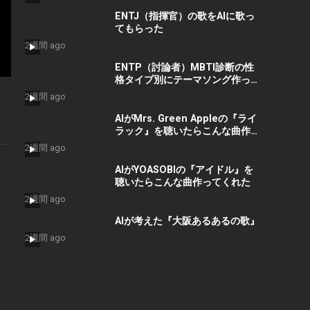
楽 #bgm
ENTJ（指揮官）の歌をAIに歌っ
てもらった
2週間 ago
ENTP（討論者）MBTI診断の性
格タイプ別にテーマソング作って
みた
2週間 ago
AIがMrs. Green Appleの『ライ
ラック』を聴いたらこんな曲作っ
てくれた
2週間 ago
AIがYOASOBIの『アイドル』を
聴いたらこんな曲作ってくれた
2週間 ago
AIが考えた『大阪あるあるの歌』
2週間 ago