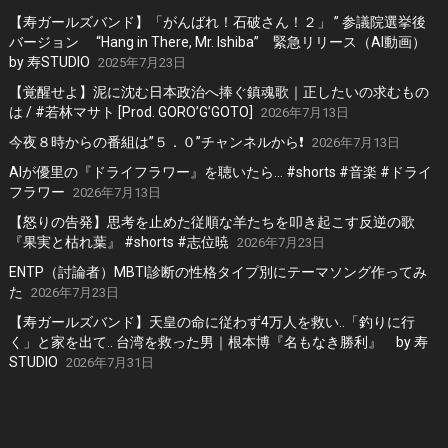
【寿ガールズバンド】「がんばれ！石破さん！２」 ” 参議院選挙後
バージョン “Hang in There, Mr. Ishiba” 緊急リリース（AI動画）
by 寿STUDIO
2025年7月23日
【覚醒せよ】泥に沈む日本政治へ捧ぐ鎮魂歌｜正したいの求むもの
は / #若林マサト [Prod. GORO’G’GOTO]
2026年7月13日
今夜８時からの番組は”５．０”チャンネルから❗️
2026年7月13日
AIが優里の『ドライフラワー』を聴いたら… #shorts #音楽 #ドライ
フラワー
2026年7月13日
【怒りの告発】思考を止めた従順な羊たちを叩き起こす反逆の歌
『果実と枯れ葉』 #shorts #志位暁
2026年7月23日
ENTP（討論者）MBTI診断の性格タイプ別にテーマソング作ってみ
た
2026年7月23日
【寿ガールズバンド】天皇の命に従わず4万人を救い..「釣りに行
く」と家を出て.. 台湾を救った男｜根本博『名もなき勝利』 by 寿
STUDIO
2026年7月31日