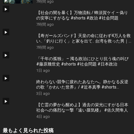
7時間 ago
【社会の闇を暴く】万物流転 / 蜂須賀ケイ – 偽り
の安寧にすがるな #shorts #政治 #社会問題
7時間 ago
【寿ガールズバンド】天皇の命に従わず4万人を救
い..「釣りに行く」と家を出て.. 台湾を救った男｜
根本博『名もなき勝利』 by 寿STUDIO
7時間 ago
「千年の孤独」 – 濁る政治にひとり抗う魂の叫び
#藤原幾世史 #shorts #社会問題 #日本政治
1日 ago
終わらない競争に疲れたあなたへ。静かなる反逆
の歌『かわいた世界』/ #近本真季 #shorts
#music
3日 ago
【亡霊の夢から醒めよ】過去の栄光にすがる日本
社会への痛烈な一撃『遠い蜃気楼』 #佐久間隼人
4日 ago
最もよく見られた投稿