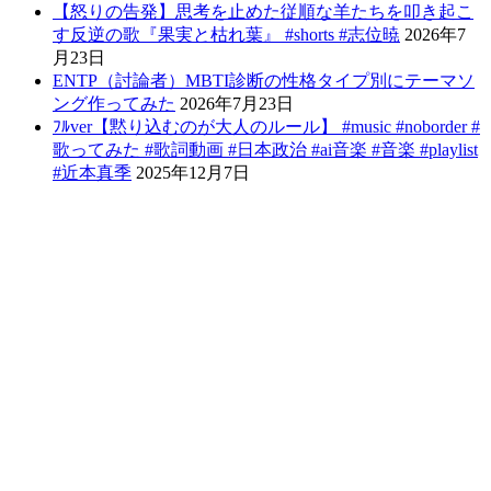
【怒りの告発】思考を止めた従順な羊たちを叩き起こ
す反逆の歌『果実と枯れ葉』 #shorts #志位暁
2026年7
月23日
ENTP（討論者）MBTI診断の性格タイプ別にテーマソ
ング作ってみた
2026年7月23日
ﾌﾙver【黙り込むのが大人のルール】 #music #noborder #
歌ってみた #歌詞動画 #日本政治 #ai音楽 #音楽 #playlist
#近本真季
2025年12月7日