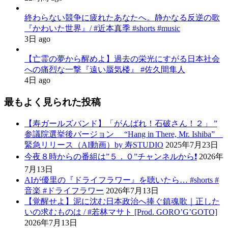
終わらない競争に疲れたあなたへ。静かなる反逆の歌
『かわいた世界』/ #近本真季 #shorts #music
3日 ago
【亡霊の夢から醒めよ】過去の栄光にすがる日本社会
への痛烈な一撃『遠い蜃気楼』 #佐久間隼人
4日 ago
最もよく見られた投稿
【寿ガールズバンド】「がんばれ！石破さん！２」 ”
参議院選挙後バージョン “Hang in There, Mr. Ishiba”
緊急リリース（AI動画）by 寿STUDIO
2025年7月23日
今夜８時からの番組は”５．０”チャンネルから❗️
2026年
7月13日
AIが優里の『ドライフラワー』を聴いたら… #shorts #
音楽 #ドライフラワー
2026年7月13日
【覚醒せよ】泥に沈む日本政治へ捧ぐ鎮魂歌｜正した
いの求むものは / #若林マサト [Prod. GORO’G’GOTO]
2026年7月13日