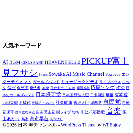
人気キーワード
PICKUP富士
AI
BGM
HEAVENESE 2.0
GIRL'S BAND
見フサシ
Sowaka AI Music Channel
YouTube
エン
Shorts
ターテイメント
ガールズバンド
ミュージックビデオ
ロッ
ライブハウス
応援ソング
政治
ク
保守
保守党
国家
失われた３０年
卑怯者
日
岸田首相
日本保守党
有本香
日本国総理大臣
日米同盟
早苗
本のガールズバンド
自民党
百田直樹
石破茂
社会問題
総理大臣
総裁選
自民
破滅チャンネル
音楽
飯
非公式応援歌
党保守
自由民主党
防衛
自民党総裁戦
闇ライブ
高市早苗
山あかり
高市
高市潰し
© 2026 日本 寿チャンネル -
WordPress Theme
by
WPEnjoy