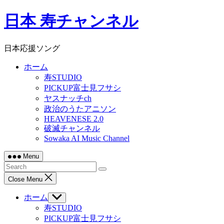
Skip
日本 寿チャンネル
to
content
日本応援ソング
ホーム
寿STUDIO
PICKUP富士見フサシ
ヤスナッチch
政治のうたアニソン
HEAVENESE 2.0
破滅チャンネル
Sowaka AI Music Channel
Menu
Close Menu
ホーム
Show
sub
寿STUDIO
menu
PICKUP富士見フサシ