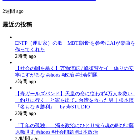
2週間 ago
最近の投稿
ENFP（運動家）の歌 MBTI診断を参考にAIが楽曲を
作ってくれた
2時間 ago
【社会の闇を暴く】万物流転 / 蜂須賀ケイ – 偽りの安
寧にすがるな #shorts #政治 #社会問題
2時間 ago
【寿ガールズバンド】天皇の命に従わず4万人を救い..
「釣りに行く」と家を出て.. 台湾を救った男｜根本博
『名もなき勝利』 by 寿STUDIO
2時間 ago
「千年の孤独」 – 濁る政治にひとり抗う魂の叫び #藤
原幾世史 #shorts #社会問題 #日本政治
22時間 ago