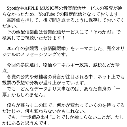
SpotifyやAPPLE MUSIC等の音楽配信サービスの審査が通
らなかったため、YouTubeでの限定配信となっております。
高評価を押して、後で聞き返せるように保存しておいてく
ださい。
その他配信楽曲は音楽配信サービスにて『そわかAI』で
検索してご視聴いただけます！
2025年の参院選（参議院選挙）をテーマにした、完全オリ
ジナルのメッセージソングです。
今回の参院選は、物価やエネルギー政策、減税などが争
点。
各党の公約や候補者の発言が注目される中、ネット上でも
投票の予想や分析が盛り上がっています。
でも、どんなデータより大事なのは、あなた自身の「一
票」かもしれません。
僕らが暮らすこの国で、何かが変わっていくのを待ってる
だけじゃ、何も変わらないかもしれない。
でも、“一歩踏み出す”ことでしか始まらないことが、たし
かにあると思うんです。