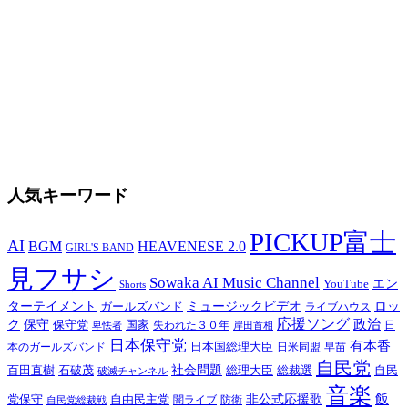
人気キーワード
PICKUP富士
AI
BGM
HEAVENESE 2.0
GIRL'S BAND
見フサシ
Sowaka AI Music Channel
エン
YouTube
Shorts
ターテイメント
ミュージックビデオ
ロッ
ガールズバンド
ライブハウス
応援ソング
保守
政治
ク
保守党
国家
卑怯者
失われた３０年
日
岸田首相
日本保守党
有本香
日本国総理大臣
日米同盟
早苗
本のガールズバンド
自民党
百田直樹
社会問題
総理大臣
総裁選
石破茂
自民
破滅チャンネル
音楽
飯
非公式応援歌
党保守
自由民主党
防衛
自民党総裁戦
闇ライブ