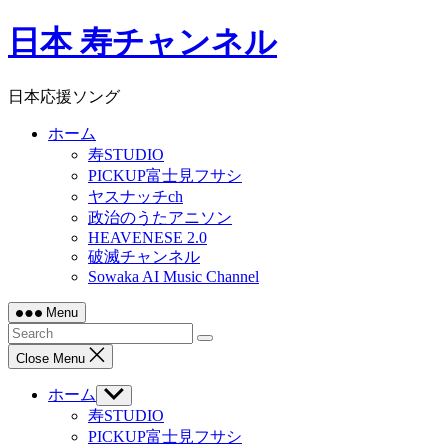
Skip
日本 寿チャンネル
to
content
日本応援ソング
ホーム
寿STUDIO
PICKUP富士見フサシ
ヤスナッチch
政治のうたアニソン
HEAVENESE 2.0
破滅チャンネル
Sowaka AI Music Channel
Menu
Close Menu
ホーム
Show
sub
寿STUDIO
menu
PICKUP富士見フサシ