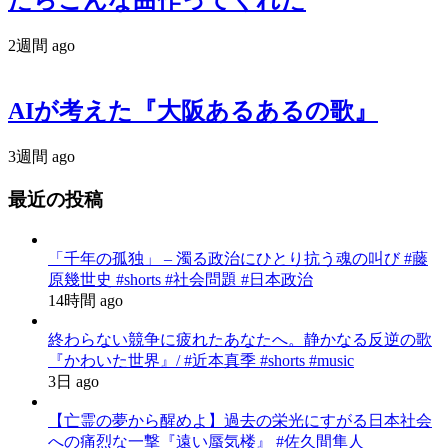
たらこんな曲作ってくれた
2週間 ago
AIが考えた『大阪あるあるの歌』
3週間 ago
最近の投稿
「千年の孤独」 – 濁る政治にひとり抗う魂の叫び #藤
原幾世史 #shorts #社会問題 #日本政治
14時間 ago
終わらない競争に疲れたあなたへ。静かなる反逆の歌
『かわいた世界』/ #近本真季 #shorts #music
3日 ago
【亡霊の夢から醒めよ】過去の栄光にすがる日本社会
への痛烈な一撃『遠い蜃気楼』 #佐久間隼人