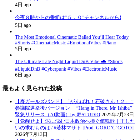
4日 ago
今夜８時からの番組は”５．０”チャンネルから❗️
5日 ago
The Most Emotional Cinematic Ballad You’ll Hear Today
#Shorts #CinematicMusic #EmotionalVibes #Piano
5日 ago
The Ultimate Late Night Liquid DnB Vibe 🌧️ #Shorts
#LiquidDnB #Cyberpunk #Vibes #ElectronicMusic
6日 ago
最もよく見られた投稿
【寿ガールズバンド】「がんばれ！石破さん！２」 ”
参議院選挙後バージョン “Hang in There, Mr. Ishiba”
緊急リリース（AI動画）by 寿STUDIO
2025年7月23日
【覚醒せよ】泥に沈む日本政治へ捧ぐ鎮魂歌｜正した
いの求むものは / #若林マサト [Prod. GORO’G’GOTO]
2026年7月13日