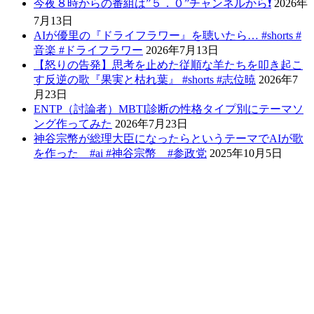
今夜８時からの番組は”５．０”チャンネルから❗️
2026年
7月13日
AIが優里の『ドライフラワー』を聴いたら… #shorts #
音楽 #ドライフラワー
2026年7月13日
【怒りの告発】思考を止めた従順な羊たちを叩き起こ
す反逆の歌『果実と枯れ葉』 #shorts #志位暁
2026年7
月23日
ENTP（討論者）MBTI診断の性格タイプ別にテーマソ
ング作ってみた
2026年7月23日
神谷宗幣が総理大臣になったらというテーマでAIが歌
を作った #ai #神谷宗幣 #参政党
2025年10月5日