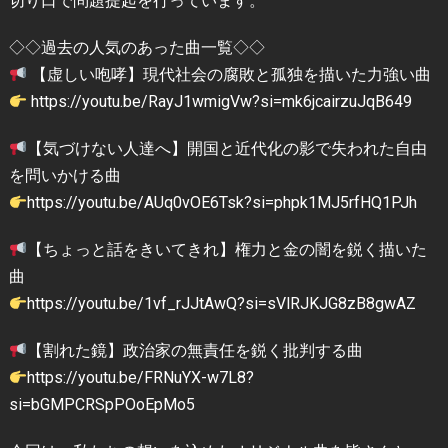
切り口で問題提起を行っています。
◇◇過去の人気のあった曲一覧◇◇
【虚しい咆哮】現代社会の腐敗と孤独を描いた力強い曲
https://youtu.be/RayJ1wmigVw?si=mk6jcairzuJqB649
【気づけない人達へ】開国と近代化の影で失われた自由
を問いかける曲
https://youtu.be/AUq0vOE6Tsk?si=phpk1MJ5rfHQ1PJh
【ちょっと話をきいてきれ】権力と金の闇を鋭く描いた
曲
https://youtu.be/1vf_rJJtAwQ?si=sVlRJKJG8zB8gwAZ
【割れた鏡】政治家の無責任を鋭く批判する曲
https://youtu.be/FRNuYX-w7L8?
si=bGMPCRSpPOoEpMo5