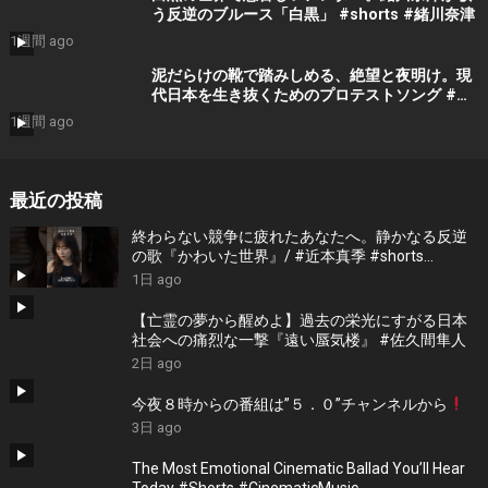
う反逆のブルース「白黒」 #shorts #緒川奈津
1週間 ago
泥だらけの靴で踏みしめる、絶望と夜明け。現
代日本を生き抜くためのプロテストソング #吉
門瑠衣
1週間 ago
最近の投稿
終わらない競争に疲れたあなたへ。静かなる反逆
の歌『かわいた世界』/ #近本真季 #shorts
#music
1日 ago
【亡霊の夢から醒めよ】過去の栄光にすがる日本
社会への痛烈な一撃『遠い蜃気楼』 #佐久間隼人
2日 ago
今夜８時からの番組は”５．０”チャンネルから
3日 ago
The Most Emotional Cinematic Ballad You’ll Hear
Today #Shorts #CinematicMusic