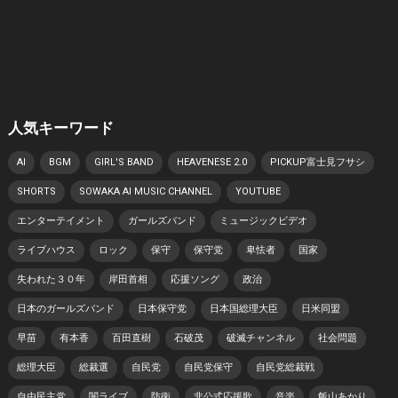
人気キーワード
AI
BGM
GIRL'S BAND
HEAVENESE 2.0
PICKUP富士見フサシ
SHORTS
SOWAKA AI MUSIC CHANNEL
YOUTUBE
エンターテイメント
ガールズバンド
ミュージックビデオ
ライブハウス
ロック
保守
保守党
卑怯者
国家
失われた３０年
岸田首相
応援ソング
政治
日本のガールズバンド
日本保守党
日本国総理大臣
日米同盟
早苗
有本香
百田直樹
石破茂
破滅チャンネル
社会問題
総理大臣
総裁選
自民党
自民党保守
自民党総裁戦
自由民主党
闇ライブ
防衛
非公式応援歌
音楽
飯山あかり