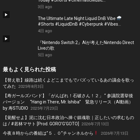
#EmotionalVibes #Piano
3日 ago
The Ultimate Late Night Liquid DnB Vibe
#Shorts #LiquidDnB #Cyberpunk #Vibes
#ElectronicMusic
4日 ago
『Nintendo Switch 2』AIが考えたNintendo Direct
Liveの歌
5日 ago
最もよく見られた投稿
【替え歌】線路は続くよどこまでもでバズっているあの議会を歌っ
てみた
2025年8月3日
【寿ガールズバンド】「がんばれ！石破さん！２」 ” 参議院選挙後
バージョン “Hang in There, Mr. Ishiba” 緊急リリース（AI動画）
by 寿STUDIO
2025年7月23日
【覚醒せよ】泥に沈む日本政治へ捧ぐ鎮魂歌｜正したいの求むもの
は / #若林マサト [Prod. GORO’G’GOTO]
2026年7月13日
今夜８時からの番組は”５．０”チャンネルから
2026年7月13日