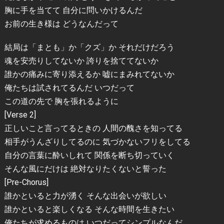
胸に手を当てて 自分に問いかけるんだ
お前の生き様は どうなんだって
結局は「まとも」か「クズ」か それだけだろう
魂を安売りしてないか 誇りを捨ててないか
誰かの痛みに寄り添えるか 嘘にまみれてないか
俺たちは試されてるんだ いつだって
この道の先で 胸を張れるように
[Verse 2]
正しいこと言ってるときの 人間の醜さを知ってる
相手がうんざりしてるのに 気づかないフリをしてる
自分の言葉に酔いしれて 関係を断ち切っていく
そんな風にだけは 絶対なりたくないと誓った
[Pre-Chorus]
誰かといると力が湧く そんな出会いが欲しい
誰かといると楽しくなる そんな時間を生きたい
俺たちが求めるものは いつだってシンプルなんだ