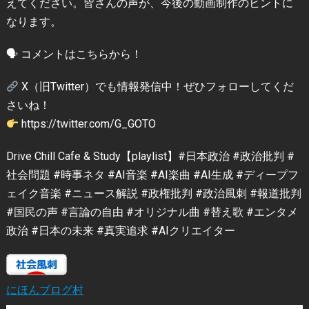
えてください。皆さんの声が、今後の動画制作のヒントに
なります。
🗣 コメントはこちらから！
X（旧Twitter）でも情報発信中！ぜひフォローしてくだ
さいね！
https://twitter.com/G_GOTO
Drive Chill Cafe & Study【playlist】#日本政治 #政治批判 #
社会問題 #時事ネタ #AI音楽 #AI楽曲 #AI生成 #ディープフ
ェイク音楽 #ニュース解説 #政権批判 #政治風刺 #報道批判
#国民の声 #言論の自由 #オリジナル曲 #替え歌 #エンタメ
政治 #日本の未来 #真実追求 #AIクリエイター
にほんブログ村