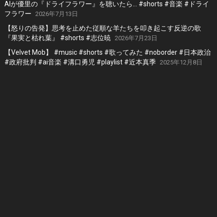
AIが優里の『ドライフラワー』を聴いたら… #shorts #音楽 #ドライ
フラワー
2026年7月13日
【怒りの告発】思考を止めた従順な羊たちを叩き起こす反逆の歌
『果実と枯れ葉』 #shorts #志位暁
2026年7月23日
【Velvet Mob】 #music #shorts #歌ってみた #noborder #日本政治
#政府批判 #ai音楽 #溝口勇児 #playlist #近本真季
2025年12月8日