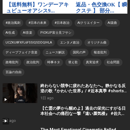
#政治風刺
#日本の未来
#日本政治
AIクリエイター
AI楽曲
AI生成
AI音楽
PICKUP富士見フサシ
UCZKU8FXFL6FSSIQSDDQIHLA
エンタメ政治
オリジナル曲
ディープフェイク音楽
ニュース解説
国民の声
報道批判
政権批判
政治批判
時事ネタ
替え歌
真実追求
社会問題
言論の自由
終わらない競争に疲れたあなたへ。静かなる反
逆の歌『かわいた世界』/ #近本真季 #shorts
#music
1日 ago
【亡霊の夢から醒めよ】過去の栄光にすがる日
本社会への痛烈な一撃『遠い蜃気楼』 #佐久間
隼人
2日 ago
The Most Emotional Cinematic Ballad