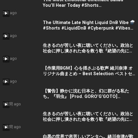
You’ll Hear Today #Shorts
#CinematicMusic #EmotionalVibes #Piano
3日 ago
The Ultimate Late Night Liquid DnB Vibe
#Shorts #LiquidDnB #Cyberpunk #Vibes
#ElectronicMusic
4日 ago
生きるのが苦しい夜に聴いてください。政治と
社会に押し潰された命を救う歌『絶望の先に』
#宮田真尋 #社会問題 #日本政治
5日 ago
【作業用BGM】心を揺さぶる歌声 緒川奈津 オ
リジナル曲まとめ – Best Selection ベストセ
レクション #shorts #作業用bgm #music #音
6日 ago
楽
【警告】静かに沈む日本と、幻に群がる私た
ち。『羽虫』 [Prod. GORO’G’GOTO]
#shorts #出水蓮美
1週間 ago
生きるのが苦しい夜に聴いてください。政治と
社会に押し潰された命を救う歌『絶望の先に』
#宮田真尋 #shorts
1週間 ago
白黒の世界で息苦しいアンタへ。緒川奈津が歌