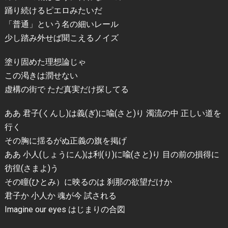
踊り続けるピエロみたいだ
「普通」という名の細いレール
少し踏み外せば聞こえるノイズ
塗り固めた理想論じゃ
この渇きは潤せない
虚構の街で ただ真実だけ探してる
ああ 君子(くんし)は義(ぎ)に喩(さと)り 濁流の中 正しい道を
行く
その胸に揺るがぬ正義の旗を掲げ
ああ 小人(しょうにん)は利(り)に喩(さと)り 目の前の損得に
彷徨(さまよ)う
その瞳(ひとみ）に映るのは 刹那の欲望だけか
君子か 小人か 魂が今 試される
Imagine our eyes はじまりの合図