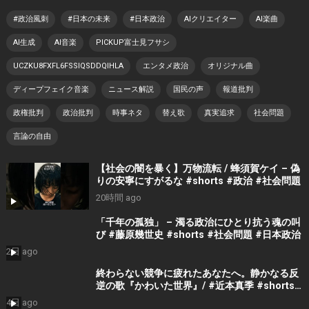
#政治風刺
#日本の未来
#日本政治
AIクリエイター
AI楽曲
AI生成
AI音楽
PICKUP富士見フサシ
UCZKU8FXFL6FSSIQSDDQIHLA
エンタメ政治
オリジナル曲
ディープフェイク音楽
ニュース解説
国民の声
報道批判
政権批判
政治批判
時事ネタ
替え歌
真実追求
社会問題
言論の自由
【社会の闇を暴く】万物流転 / 蜂須賀ケイ – 偽
りの安寧にすがるな #shorts #政治 #社会問題
20時間 ago
「千年の孤独」 – 濁る政治にひとり抗う魂の叫
び #藤原幾世史 #shorts #社会問題 #日本政治
2日 ago
終わらない競争に疲れたあなたへ。静かなる反
逆の歌『かわいた世界』/ #近本真季 #shorts
#music
4日 ago