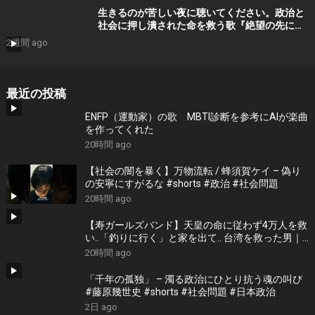
生きるのが苦しい夜に聴いてください。政治と
社会に押し潰された命を救う歌『絶望の先に』
#宮田真尋 #shorts
2週間 ago
最近の投稿
ENFP（運動家）の歌 MBTI診断を参考にAIが楽曲
を作ってくれた
20時間 ago
【社会の闇を暴く】万物流転 / 蜂須賀ケイ – 偽り
の安寧にすがるな #shorts #政治 #社会問題
20時間 ago
【寿ガールズバンド】天皇の命に従わず4万人を救
い..「釣りに行く」と家を出て.. 台湾を救った男｜
根本博『名もなき勝利』 by 寿STUDIO
20時間 ago
「千年の孤独」 – 濁る政治にひとり抗う魂の叫び
#藤原幾世史 #shorts #社会問題 #日本政治
2日 ago