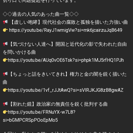
切り口で問題提起を行っています。
◇◇過去の人気のあった曲一覧◇◇
【虚しい咆哮】現代社会の腐敗と孤独を描いた力強い曲
https://youtu.be/RayJ1wmigVw?si=mk6jcairzuJqB649
【気づけない人達へ】開国と近代化の影で失われた自由
を問いかける曲
https://youtu.be/AUq0vOE6Tsk?si=phpk1MJ5rfHQ1PJh
【ちょっと話をきいてきれ】権力と金の闇を鋭く描いた
曲
https://youtu.be/1vf_rJJtAwQ?si=sVlRJKJG8zB8gwAZ
【割れた鏡】政治家の無責任を鋭く批判する曲
https://youtu.be/FRNuYX-w7L8?
si=bGMPCRSpPOoEpMo5