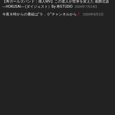
【寿ガールズバンド：偉人MV】この老人が世界を変えた 葛飾北斎
―HOKUSAI― (ダイジェスト）By 寿STUDIO
2026年7月24日
今夜８時からの番組は”５．０”チャンネルから
2026年8月2日