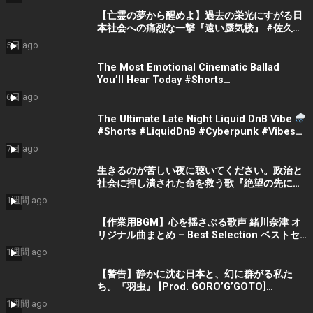
【亡霊の夢から醒めよ】過去の栄光にすがる日
本社会への痛烈な一撃『遠い蜃気楼』 #佐久間
隼人
5日 ago
The Most Emotional Cinematic Ballad
You’ll Hear Today #Shorts
#CinematicMusic #EmotionalVibes #Piano
6日 ago
The Ultimate Late Night Liquid DnB Vibe
#Shorts #LiquidDnB #Cyberpunk #Vibes
#ElectronicMusic
7日 ago
生きるのが苦しい夜に聴いてください。政治と
社会に押し潰された命を救う歌『絶望の先に』
#宮田真尋 #社会問題 #日本政治
1週間 ago
【作業用BGM】心を揺さぶる歌声 緒川奈津 オ
リジナル曲まとめ – Best Selection ベストセ
レクション #shorts #作業用bgm #music #音
1週間 ago
楽
【警告】静かに沈む日本と、幻に群がる私た
ち。『羽虫』 [Prod. GORO’G’GOTO]
#shorts #出水蓮美
1週間 ago