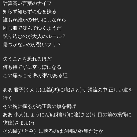
計算高い言葉のナイフ
知らず知らずに心を抉る
誰もが誰かのせいにしながら
同じ船で沈んでゆくようだ
黙り込むのが大人のルール？
傷つかないのが賢いフリ？
失うことを恐れるほど
何も持てずに空っぽになる
この痛みこそ 私が私である証
ああ 君子(くんし)は義(ぎ)に喩(さと)り 濁流の中 正しい道を
行く
その胸に揺るがぬ正義の旗を掲げ
ああ 小人(しょうにん)は利(り)に喩(さと)り 目の前の損得に
彷徨(さまよ)う
その瞳(ひとみ）に映るのは 刹那の欲望だけか