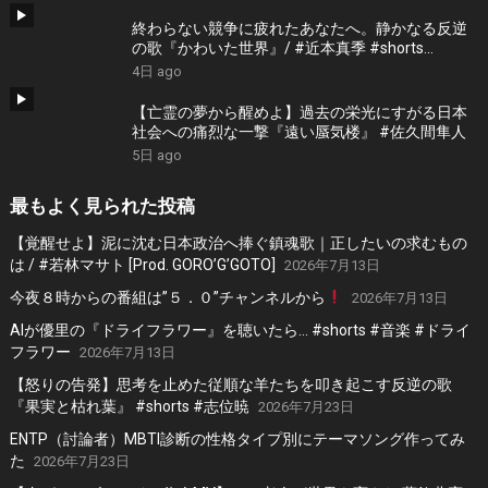
終わらない競争に疲れたあなたへ。静かなる反逆
の歌『かわいた世界』/ #近本真季 #shorts
#music
4日 ago
【亡霊の夢から醒めよ】過去の栄光にすがる日本
社会への痛烈な一撃『遠い蜃気楼』 #佐久間隼人
5日 ago
最もよく見られた投稿
【覚醒せよ】泥に沈む日本政治へ捧ぐ鎮魂歌｜正したいの求むもの
は / #若林マサト [Prod. GORO’G’GOTO]
2026年7月13日
今夜８時からの番組は”５．０”チャンネルから
2026年7月13日
AIが優里の『ドライフラワー』を聴いたら… #shorts #音楽 #ドライ
フラワー
2026年7月13日
【怒りの告発】思考を止めた従順な羊たちを叩き起こす反逆の歌
『果実と枯れ葉』 #shorts #志位暁
2026年7月23日
ENTP（討論者）MBTI診断の性格タイプ別にテーマソング作ってみ
た
2026年7月23日