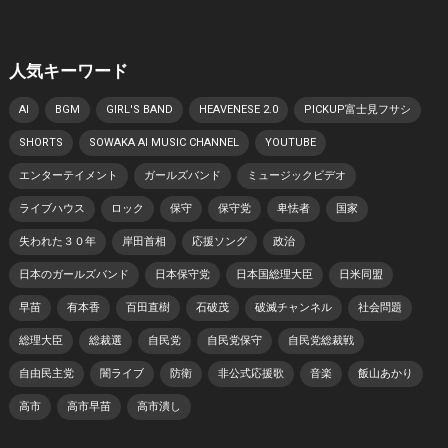
人気キーワード
AI
BGM
GIRL'S BAND
HEAVENESE 2.0
PICKUP富士見フサシ
SHORTS
SOWAKA AI MUSIC CHANNEL
YOUTUBE
エンターテイメント
ガールズバンド
ミュージックビデオ
ライブハウス
ロック
保守
保守党
卑怯者
国家
失われた３０年
岸田首相
応援ソング
政治
日本のガールズバンド
日本保守党
日本国総理大臣
日米同盟
早苗
有本香
百田直樹
石破茂
破滅チャンネル
社会問題
総理大臣
総裁選
自民党
自民党保守
自民党総裁戦
自由民主党
闇ライブ
防衛
非公式応援歌
音楽
飯山あかり
高市
高市早苗
高市潰し