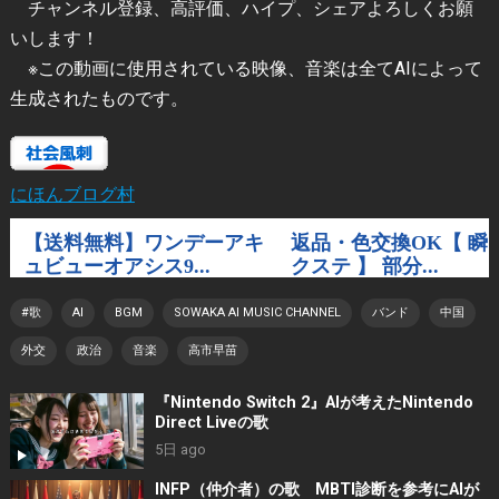
チャンネル登録、高評価、ハイプ、シェアよろしくお願
いします！
※この動画に使用されている映像、音楽は全てAIによって
生成されたものです。
にほんブログ村
#歌
AI
BGM
SOWAKA AI MUSIC CHANNEL
バンド
中国
外交
政治
音楽
高市早苗
『Nintendo Switch 2』AIが考えたNintendo
Direct Liveの歌
5日 ago
INFP（仲介者）の歌 MBTI診断を参考にAIが