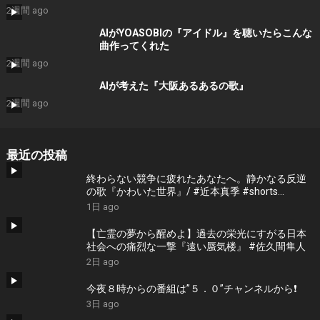
2週間 ago
AIがYOASOBIの『アイドル』を聴いたらこんな
曲作ってくれた
2週間 ago
AIが考えた『大阪あるあるの歌』
2週間 ago
最近の投稿
終わらない競争に疲れたあなたへ。静かなる反逆
の歌『かわいた世界』/ #近本真季 #shorts
#music
1日 ago
【亡霊の夢から醒めよ】過去の栄光にすがる日本
社会への痛烈な一撃『遠い蜃気楼』 #佐久間隼人
2日 ago
今夜８時からの番組は”５．０”チャンネルから❗️
3日 ago