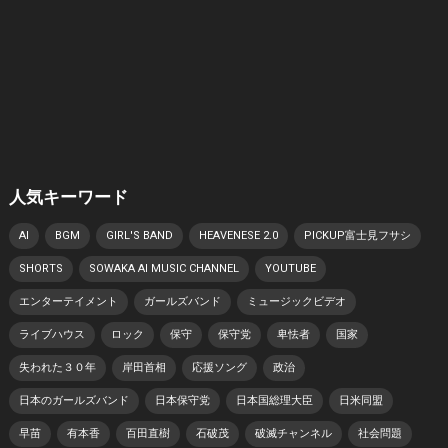
人気キーワード
AI
BGM
GIRL'S BAND
HEAVENESE 2.0
PICKUP富士見フサシ
SHORTS
SOWAKA AI MUSIC CHANNEL
YOUTUBE
エンターテイメント
ガールズバンド
ミュージックビデオ
ライブハウス
ロック
保守
保守党
卑怯者
国家
失われた３０年
岸田首相
応援ソング
政治
日本のガールズバンド
日本保守党
日本国総理大臣
日米同盟
早苗
有本香
百田直樹
石破茂
破滅チャンネル
社会問題