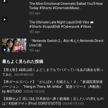
The Most Emotional Cinematic Ballad You’ll Hear
Today #Shorts #CinematicMusic
#EmotionalVibes #Piano
3日 ago
The Ultimate Late Night Liquid DnB Vibe 🌧️
#Shorts #LiquidDnB #Cyberpunk #Vibes
#ElectronicMusic
4日 ago
『Nintendo Switch 2』AIが考えたNintendo Direct
Liveの歌
5日 ago
最もよく見られた投稿
【替え歌】線路は続くよどこまでもでバズっているあの議会を歌っ
てみた
2025年8月3日
【寿ガールズバンド】「がんばれ！石破さん！２」 ” 参議院選挙後
バージョン “Hang in There, Mr. Ishiba” 緊急リリース（AI動画）
by 寿STUDIO
2025年7月23日
【覚醒せよ】泥に沈む日本政治へ捧ぐ鎮魂歌｜正したいの求むもの
は / #若林マサト [Prod. GORO’G’GOTO]
2026年7月13日