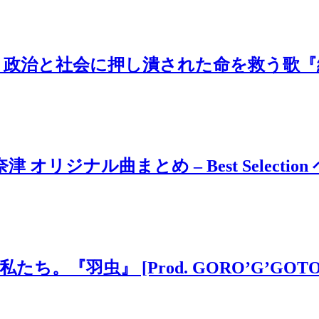
治と社会に押し潰された命を救う歌『絶望
ジナル曲まとめ – Best Selection 
虫』 [Prod. GORO’G’GOTO] #