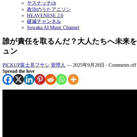
ヤスナッチch
政治のうたアニソン
HEAVENESE 2.0
破滅チャンネル
Sowaka AI Music Channel
誰が責任を取るんだ？大人たちへ未来を問う歌 #
ュン
PICKUP富士見フサシ
管理人
—
2025年9月28日
·
Comments off
Spread the love