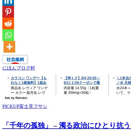
にほんブログ村
PICKUP富士見フサシ
「千年の孤独」 – 濁る政治にひとり抗う魂の