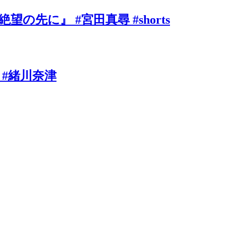
に』 #宮田真尋 #shorts
 #緒川奈津