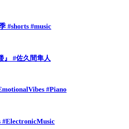
rts #music
』 #佐久間隼人
EmotionalVibes #Piano
s #ElectronicMusic