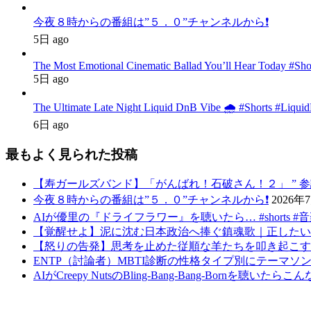
今夜８時からの番組は”５．０”チャンネルから❗️
5日 ago
The Most Emotional Cinematic Ballad You’ll Hear Today #Sh
5日 ago
The Ultimate Late Night Liquid DnB Vibe 🌧️ #Shorts #Liqu
6日 ago
最もよく見られた投稿
【寿ガールズバンド】「がんばれ！石破さん！２」 ” 参議院選挙後バ
今夜８時からの番組は”５．０”チャンネルから❗️
2026年
AIが優里の『ドライフラワー』を聴いたら… #shorts #
【覚醒せよ】泥に沈む日本政治へ捧ぐ鎮魂歌｜正したいの求むものは
【怒りの告発】思考を止めた従順な羊たちを叩き起こす反逆の
ENTP（討論者）MBTI診断の性格タイプ別にテーマソ
AIがCreepy NutsのBling-Bang-Bang-Bornを聴い