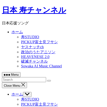
Skip
日本 寿チャンネル
to
content
日本応援ソング
ホーム
寿STUDIO
PICKUP富士見フサシ
ヤスナッチch
政治のうたアニソン
HEAVENESE 2.0
破滅チャンネル
Sowaka AI Music Channel
Menu
Close Menu
ホーム
Show
sub
寿STUDIO
menu
PICKUP富士見フサシ