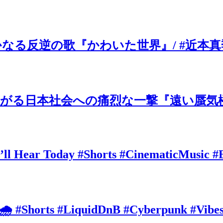
の歌『かわいた世界』/ #近本真季 #sho
がる日本社会への痛烈な一撃『遠い蜃気楼
’ll Hear Today #Shorts #CinematicMusic #
 🌧️ #Shorts #LiquidDnB #Cyberpunk #Vibe