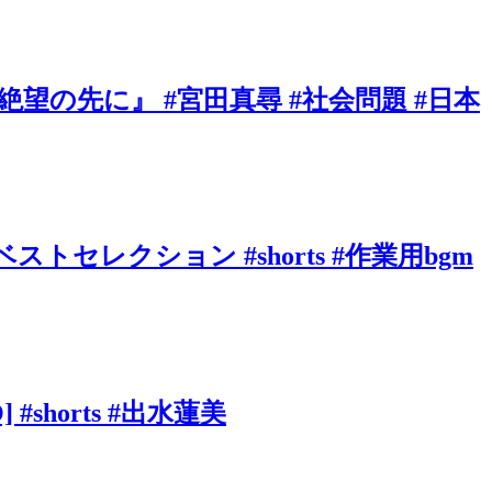
の先に』 #宮田真尋 #社会問題 #日本
ベストセレクション #shorts #作業用bgm
shorts #出水蓮美