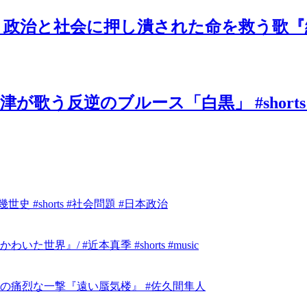
と社会に押し潰された命を救う歌『絶望の先
歌う反逆のブルース「白黒」 #shorts
 #shorts #社会問題 #日本政治
』/ #近本真季 #shorts #music
の痛烈な一撃『遠い蜃気楼』 #佐久間隼人