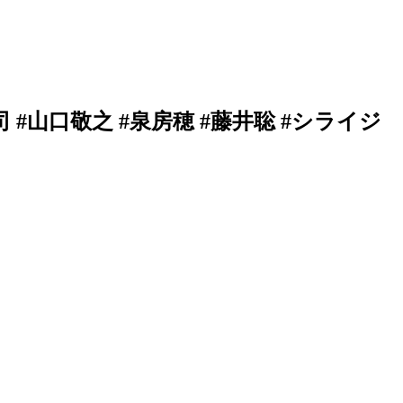
司 #山口敬之 #泉房穂 #藤井聡 #シライジ