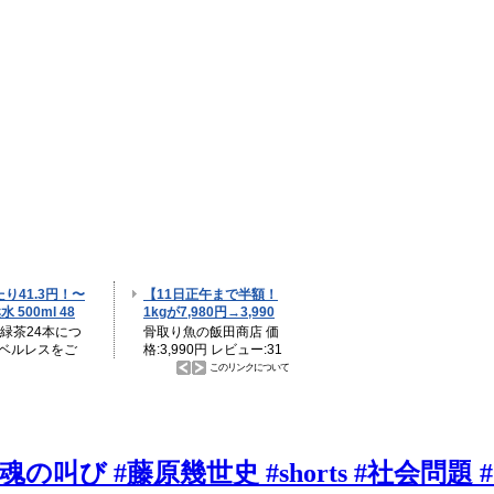
叫び #藤原幾世史 #shorts #社会問題 