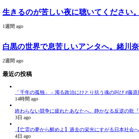
生きるのが苦しい夜に聴いてください。政治
1週間 ago
白黒の世界で息苦しいアンタへ。緒川奈津が
2週間 ago
最近の投稿
「千年の孤独」 – 濁る政治にひとり抗う魂の叫び #藤原幾世史
14時間 ago
終わらない競争に疲れたあなたへ。静かなる反逆の歌『かわいた世界
3日 ago
【亡霊の夢から醒めよ】過去の栄光にすがる日本社会へ
4日 ago