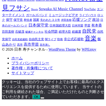
見フサシ
Sowaka AI Music Channel
YouTube
エン
Shorts
ターテイメント
ガールズバンド
ミュージックビデオ
ロッ
ライブハウス
応援ソング
政治
ク
保守
保守党
国家
失われた３０年
卑怯者
日
岸田首相
日本保守党
有本香
日本国総理大臣
日米同盟
早苗
本のガールズバンド
自民党
百田直樹
石破茂
社会問題
総理大臣
総裁選
自民
破滅チャンネル
音楽
飯
非公式応援歌
党保守
自由民主党
防衛
自民党総裁戦
闇ライブ
高市早苗
山あかり
高市
高市潰し
© 2026 日本 寿チャンネル -
WordPress Theme
by
WPEnjoy
ホーム
プライバシーポリシー
著作権・肖像権について
サイトマップ
クッキーは、当社のウェブサイト上でお客様に最高のエクス
ペリエンスを提供するために使用しています。 当サイトの
ご利用を継続された場合、ご満足いただけたものと判断させ
ていただきます。
OK