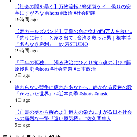
【社会の闇を暴く】万物流転 / 蜂須賀ケイ – 偽りの安
寧にすがるな #shorts #政治 #社会問題
19時間 ago
【寿ガールズバンド】天皇の命に従わず4万人を救い..
「釣りに行く」と家を出て.. 台湾を救った男｜根本博
『名もなき勝利』 by 寿STUDIO
19時間 ago
「千年の孤独」 – 濁る政治にひとり抗う魂の叫び #藤
原幾世史 #shorts #社会問題 #日本政治
2日 ago
終わらない競争に疲れたあなたへ。静かなる反逆の歌
『かわいた世界』/ #近本真季 #shorts #music
4日 ago
【亡霊の夢から醒めよ】過去の栄光にすがる日本社会
への痛烈な一撃『遠い蜃気楼』 #佐久間隼人
5日 ago