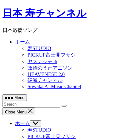
Skip
日本 寿チャンネル
to
content
日本応援ソング
ホーム
寿STUDIO
PICKUP富士見フサシ
ヤスナッチch
政治のうたアニソン
HEAVENESE 2.0
破滅チャンネル
Sowaka AI Music Channel
Menu
Close Menu
ホーム
Show
sub
寿STUDIO
menu
PICKUP富士見フサシ