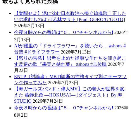
最もよく見られた投稿
【覚醒せよ】泥に沈む日本政治へ捧ぐ鎮魂歌｜正した
いの求むものは / #若林マサト [Prod. GORO’G’GOTO]
2026年7月13日
今夜８時からの番組は”５．０”チャンネルから❗️
2026年
7月13日
AIが優里の『ドライフラワー』を聴いたら… #shorts #
音楽 #ドライフラワー
2026年7月13日
【怒りの告発】思考を止めた従順な羊たちを叩き起こ
す反逆の歌『果実と枯れ葉』 #shorts #志位暁
2026年7
月23日
ENTP（討論者）MBTI診断の性格タイプ別にテーマソ
ング作ってみた
2026年7月23日
【寿ガールズバンド：偉人MV】この老人が世界を変
えた 葛飾北斎 ―HOKUSAI― (ダイジェスト）By 寿
STUDIO
2026年7月24日
今夜８時からの番組は”５．０”チャンネルから❗️
2026年
8月2日