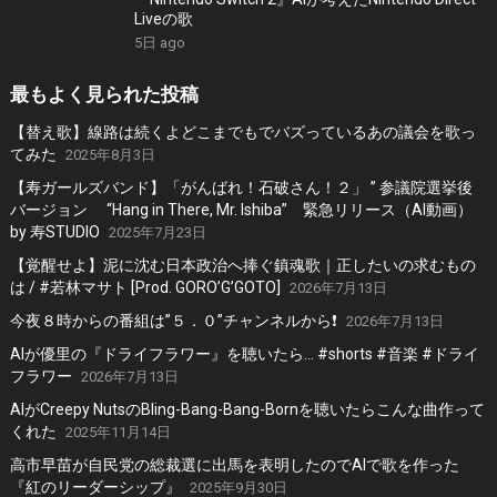
Liveの歌
5日 ago
最もよく見られた投稿
【替え歌】線路は続くよどこまでもでバズっているあの議会を歌っ
てみた
2025年8月3日
【寿ガールズバンド】「がんばれ！石破さん！２」 ” 参議院選挙後
バージョン “Hang in There, Mr. Ishiba” 緊急リリース（AI動画）
by 寿STUDIO
2025年7月23日
【覚醒せよ】泥に沈む日本政治へ捧ぐ鎮魂歌｜正したいの求むもの
は / #若林マサト [Prod. GORO’G’GOTO]
2026年7月13日
今夜８時からの番組は”５．０”チャンネルから❗️
2026年7月13日
AIが優里の『ドライフラワー』を聴いたら… #shorts #音楽 #ドライ
フラワー
2026年7月13日
AIがCreepy NutsのBling-Bang-Bang-Bornを聴いたらこんな曲作って
くれた
2025年11月14日
高市早苗が自民党の総裁選に出馬を表明したのでAIで歌を作った
『紅のリーダーシップ』
2025年9月30日