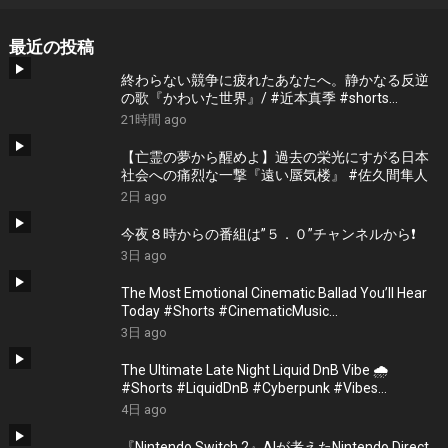
最近の投稿
終わらない競争に疲れたあなたへ。静かなる反逆
の歌『かわいた世界』/ #近本真季 #shorts
#music
21時間 ago
【亡霊の夢から醒めよ】過去の栄光にすがる日本
社会への痛烈な一撃『遠い蜃気楼』 #佐久間隼人
2日 ago
今夜８時からの番組は”５．０”チャンネルから❗️
3日 ago
The Most Emotional Cinematic Ballad You’ll Hear
Today #Shorts #CinematicMusic
#EmotionalVibes #Piano
3日 ago
The Ultimate Late Night Liquid DnB Vibe 🌧️
#Shorts #LiquidDnB #Cyberpunk #Vibes
#ElectronicMusic
4日 ago
『Nintendo Switch 2』AIが考えたNintendo Direct