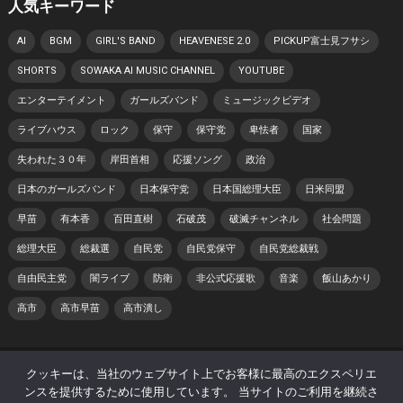
人気キーワード
AI
BGM
GIRL'S BAND
HEAVENESE 2.0
PICKUP富士見フサシ
SHORTS
SOWAKA AI MUSIC CHANNEL
YOUTUBE
エンターテイメント
ガールズバンド
ミュージックビデオ
ライブハウス
ロック
保守
保守党
卑怯者
国家
失われた３０年
岸田首相
応援ソング
政治
日本のガールズバンド
日本保守党
日本国総理大臣
日米同盟
早苗
有本香
百田直樹
石破茂
破滅チャンネル
社会問題
総理大臣
総裁選
自民党
自民党保守
自民党総裁戦
自由民主党
闇ライブ
防衛
非公式応援歌
音楽
飯山あかり
高市
高市早苗
高市潰し
© 2026 日本 寿チャンネル -
WordPress Theme
by
WPEnjoy
クッキーは、当社のウェブサイト上でお客様に最高のエクスペリエ
ンスを提供するために使用しています。 当サイトのご利用を継続さ
ホーム
プライバシーポリシー
著作権・肖像権について