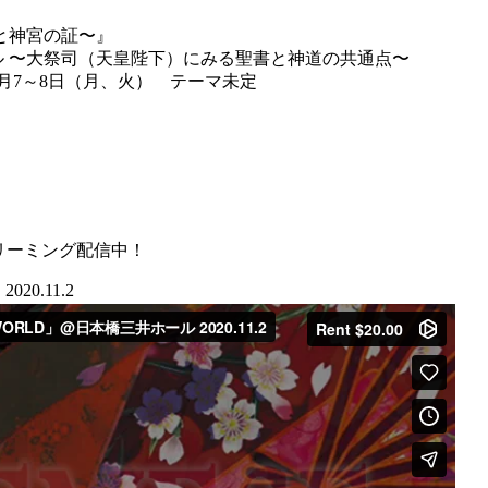
と神宮の証〜』
ャル 〜大祭司（天皇陛下）にみる聖書と神道の共通点〜
 4月7～8日（月、火） テーマ未定
ストリーミング配信中！
020.11.2