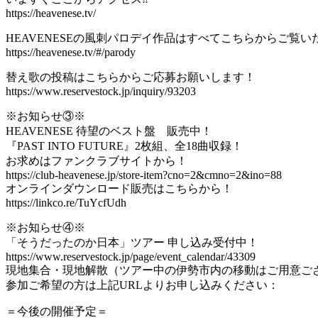
https://heavenese.tv/
HEAVENESEの風刺パロデイ作品はすべてこちらからご覧い
https://heavenese.tv/#/parody
替え歌の投稿はこちらからご応募お願いします！
https://www.reservestock.jp/inquiry/93203
※お知らせ③※
HEAVENESE 待望のベスト盤 販売中！
『PAST INTO FUTURE』2枚組、全18曲収録！
お求めはファンクラブサイトから！
https://club-heavenese.jp/store-item?cno=2&cmno=2&ino=88
オンラインダウンロード販売はこちらから！
https://linkco.re/TuYcfUdh
※お知らせ④※
「そうだったのか日本」ツアー 申し込み受付中！
https://www.reservestock.jp/page/event_calendar/43309
現地集合・現地解散（ツアー中の伊勢市内の移動はご用意ご
参加ご希望の方は上記URLよりお申し込みください：
＝今後の開催予定＝