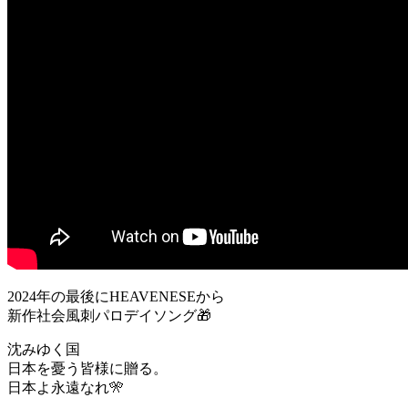
2024年の最後にHEAVENESEから
新作社会風刺パロデイソング🎁
沈みゆく国
日本を憂う皆様に贈る。
日本よ永遠なれ🎌