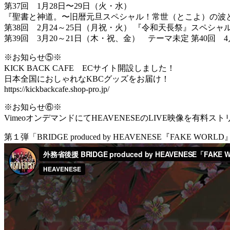
第37回 1月28日〜29日（火・水）
『聖書と神道。〜旧暦元旦スペシャル！常世（とこよ）の波
第38回 2月24～25日（月祝・火） 『令和天長祭』スペシ
第39回 3月20～21日（木・祝、金） テーマ未定 第40回
※お知らせ⑤※
KICK BACK CAFE ECサイト開設しました！
日本全国におしゃれなKBCグッズをお届け！
https://kickbackcafe.shop-pro.jp/
※お知らせ⑥※
VimeoオンデマンドにてHEAVENESEのLIVE映像を有料
第１弾「BRIDGE produced by HEAVENESE『FAKE WORLD』2