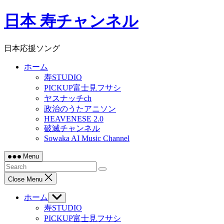
Skip
日本 寿チャンネル
to
content
日本応援ソング
ホーム
寿STUDIO
PICKUP富士見フサシ
ヤスナッチch
政治のうたアニソン
HEAVENESE 2.0
破滅チャンネル
Sowaka AI Music Channel
Menu
Close Menu
ホーム
Show
sub
寿STUDIO
menu
PICKUP富士見フサシ