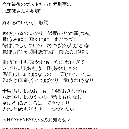
今年最後のゲストだった元刑事の
北芝健さんも参加❗️
終わるのいかり 歌詞
終(お)わるの いかり 過度(かど)の罪(つみ)
膿(うみ)ゆく国(くに)に まだつづく
待(ま)つしかないの 次(つぎ)の人(ひと)を
負(ま)けてぞ明日(あす)は 倒(たお)れゆく
射(う)たすも病(や)むも 怖(こわ)すぎて
レプリに思(おも)う 怪(あや)しさの
保証(ほしょう)はなしの 一言(ひとこと)に
先(さき)苦闘(くとう)ばかり 憂(うれ)うなり
千島(ちしま)のおくも 沖縄(おきなわ)も
八洲(やしま)のうちの 守(まも)りなし
至(いた)るところに てきつくり
力(つと)めもどうせ つづかない
＜HEAVENESEからのお知らせ＞