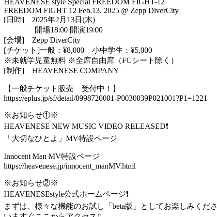
HEAVENESE style Special FREEDOM FIGHT-12
FREEDOM FIGHT 12 Feb.13. 2025 @ Zepp DiverCity
[日時] 2025年2月13日(木)
開場18:00 開演19:00
[会場] Zepp DiverCity
[チケット]一般：¥8,000 小中学生：¥5,000
※未就学児童無料 ※全席自由席（FCシート除く）
[制作] HEAVENESE COMPANY
【一般チケット販売 受付中！】
https://eplus.jp/sf/detail/0998720001-P0030039P021001?P1=1221
※お知らせ①※
HEAVENESE NEW MUSIC VIDEO RELEASED❗️
「大切なひとよ」MV特設ページ
Innocent Man MV特設ページ
https://heavenese.jp/innocent_manMV.html
※お知らせ②※
HEAVENESEstyle公式ホームページ❗️
まずは、様々な機能のお試し「beta版」としてお楽しみくだ
いますぐここからアクセス‼️