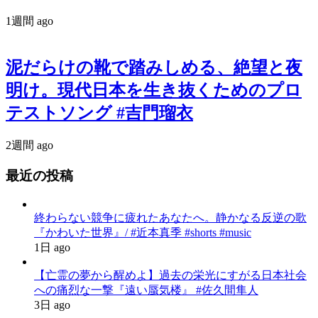
1週間 ago
泥だらけの靴で踏みしめる、絶望と夜
明け。現代日本を生き抜くためのプロ
テストソング #吉門瑠衣
2週間 ago
最近の投稿
終わらない競争に疲れたあなたへ。静かなる反逆の歌
『かわいた世界』/ #近本真季 #shorts #music
1日 ago
【亡霊の夢から醒めよ】過去の栄光にすがる日本社会
への痛烈な一撃『遠い蜃気楼』 #佐久間隼人
3日 ago