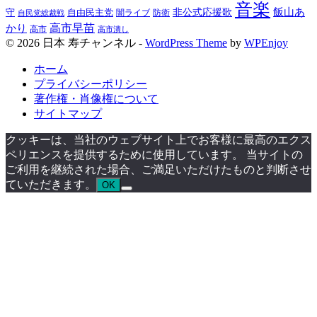
音楽
飯山あ
非公式応援歌
守
自由民主党
防衛
自民党総裁戦
闇ライブ
高市早苗
かり
高市
高市潰し
© 2026 日本 寿チャンネル -
WordPress Theme
by
WPEnjoy
ホーム
プライバシーポリシー
著作権・肖像権について
サイトマップ
クッキーは、当社のウェブサイト上でお客様に最高のエクス
ペリエンスを提供するために使用しています。 当サイトの
ご利用を継続された場合、ご満足いただけたものと判断させ
ていただきます。
OK