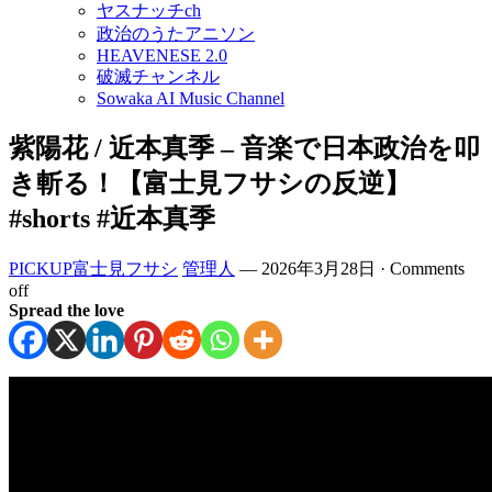
ヤスナッチch
政治のうたアニソン
HEAVENESE 2.0
破滅チャンネル
Sowaka AI Music Channel
紫陽花 / 近本真季 – 音楽で日本政治を叩
き斬る！【富士見フサシの反逆】
#shorts #近本真季
PICKUP富士見フサシ
管理人
—
2026年3月28日
·
Comments
off
Spread the love