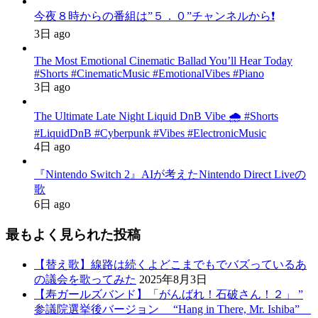
今夜８時からの番組は”５．０”チャンネルから❗️
3日 ago
The Most Emotional Cinematic Ballad You’ll Hear Today
#Shorts #CinematicMusic #EmotionalVibes #Piano
3日 ago
The Ultimate Late Night Liquid DnB Vibe 🌧️ #Shorts
#LiquidDnB #Cyberpunk #Vibes #ElectronicMusic
4日 ago
『Nintendo Switch 2』AIが考えたNintendo Direct Liveの
歌
6日 ago
最もよく見られた投稿
【替え歌】線路は続くよどこまでもでバズっているあ
の議会を歌ってみた
2025年8月3日
【寿ガールズバンド】「がんばれ！石破さん！２」 ”
参議院選挙後バージョン “Hang in There, Mr. Ishiba”