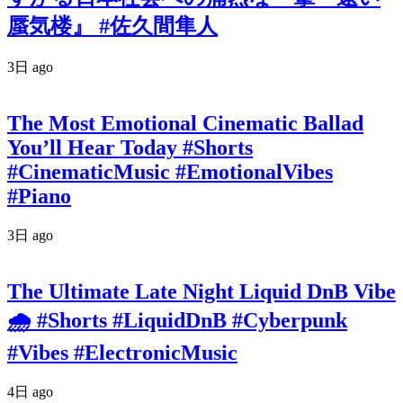
蜃気楼』 #佐久間隼人
3日 ago
The Most Emotional Cinematic Ballad
You’ll Hear Today #Shorts
#CinematicMusic #EmotionalVibes
#Piano
3日 ago
The Ultimate Late Night Liquid DnB Vibe
🌧️ #Shorts #LiquidDnB #Cyberpunk
#Vibes #ElectronicMusic
4日 ago