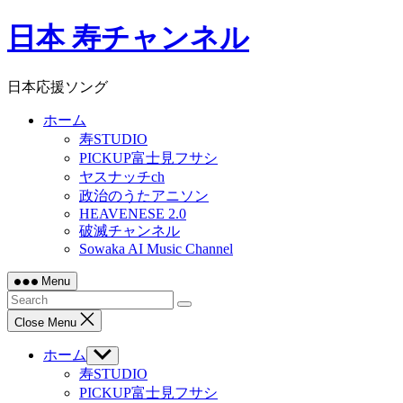
Skip
日本 寿チャンネル
to
content
日本応援ソング
ホーム
寿STUDIO
PICKUP富士見フサシ
ヤスナッチch
政治のうたアニソン
HEAVENESE 2.0
破滅チャンネル
Sowaka AI Music Channel
Menu
Close Menu
ホーム
Show
sub
寿STUDIO
menu
PICKUP富士見フサシ