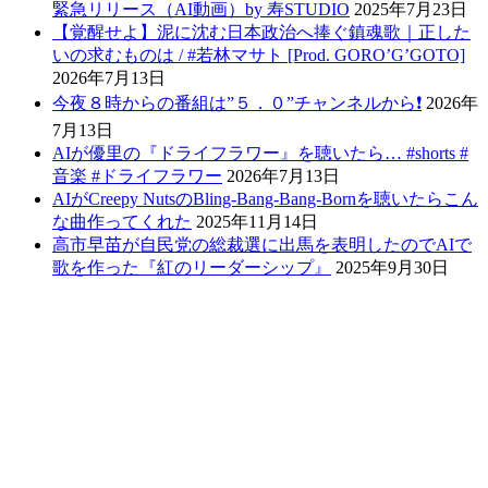
緊急リリース（AI動画）by 寿STUDIO
2025年7月23日
【覚醒せよ】泥に沈む日本政治へ捧ぐ鎮魂歌｜正した
いの求むものは / #若林マサト [Prod. GORO’G’GOTO]
2026年7月13日
今夜８時からの番組は”５．０”チャンネルから❗️
2026年
7月13日
AIが優里の『ドライフラワー』を聴いたら… #shorts #
音楽 #ドライフラワー
2026年7月13日
AIがCreepy NutsのBling-Bang-Bang-Bornを聴いたらこん
な曲作ってくれた
2025年11月14日
高市早苗が自民党の総裁選に出馬を表明したのでAIで
歌を作った『紅のリーダーシップ』
2025年9月30日