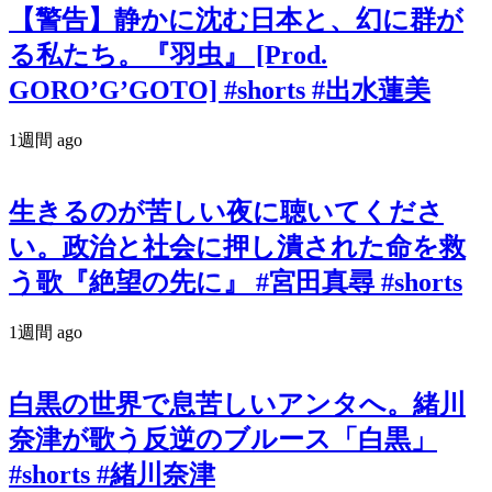
【警告】静かに沈む日本と、幻に群が
る私たち。『羽虫』 [Prod.
GORO’G’GOTO] #shorts #出水蓮美
1週間 ago
生きるのが苦しい夜に聴いてくださ
い。政治と社会に押し潰された命を救
う歌『絶望の先に』 #宮田真尋 #shorts
1週間 ago
白黒の世界で息苦しいアンタへ。緒川
奈津が歌う反逆のブルース「白黒」
#shorts #緒川奈津