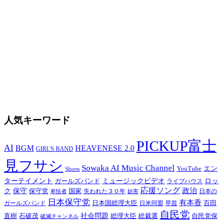
人気キーワード
PICKUP富士
AI
BGM
HEAVENESE 2.0
GIRL'S BAND
見フサシ
Sowaka AI Music Channel
エン
YouTube
Shorts
ターテイメント
ミュージックビデオ
ロッ
ガールズバンド
ライブハウス
応援ソング
保守
政治
ク
保守党
国家
卑怯者
失われた３０年
日本の
妨害
日本保守党
有本香
百田
日本国総理大臣
日米同盟
早苗
ガールズバンド
自民党
直樹
社会問題
総理大臣
総裁選
石破茂
自民党保
破滅チャンネル