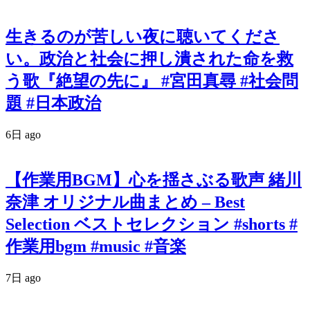
生きるのが苦しい夜に聴いてくださ
い。政治と社会に押し潰された命を救
う歌『絶望の先に』 #宮田真尋 #社会問
題 #日本政治
6日 ago
【作業用BGM】心を揺さぶる歌声 緒川
奈津 オリジナル曲まとめ – Best
Selection ベストセレクション #shorts #
作業用bgm #music #音楽
7日 ago