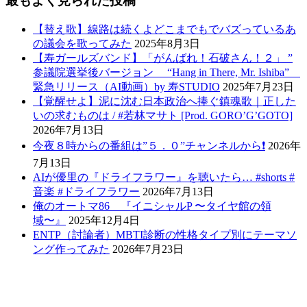
最もよく見られた投稿
【替え歌】線路は続くよどこまでもでバズっているあ
の議会を歌ってみた
2025年8月3日
【寿ガールズバンド】「がんばれ！石破さん！２」 ”
参議院選挙後バージョン “Hang in There, Mr. Ishiba”
緊急リリース（AI動画）by 寿STUDIO
2025年7月23日
【覚醒せよ】泥に沈む日本政治へ捧ぐ鎮魂歌｜正した
いの求むものは / #若林マサト [Prod. GORO’G’GOTO]
2026年7月13日
今夜８時からの番組は”５．０”チャンネルから❗️
2026年
7月13日
AIが優里の『ドライフラワー』を聴いたら… #shorts #
音楽 #ドライフラワー
2026年7月13日
俺のオートマ86 『イニシャルP 〜タイヤ館の領
域〜』
2025年12月4日
ENTP（討論者）MBTI診断の性格タイプ別にテーマソ
ング作ってみた
2026年7月23日