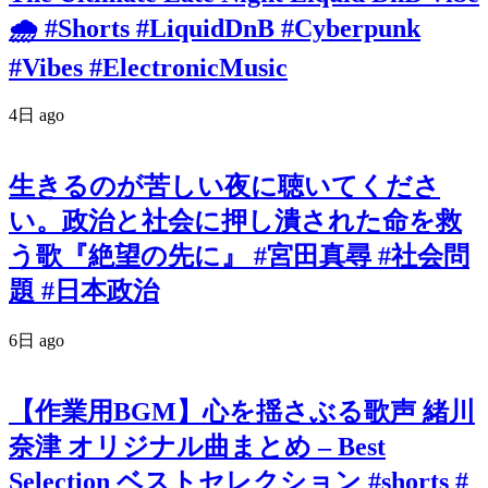
🌧️ #Shorts #LiquidDnB #Cyberpunk
#Vibes #ElectronicMusic
4日 ago
生きるのが苦しい夜に聴いてくださ
い。政治と社会に押し潰された命を救
う歌『絶望の先に』 #宮田真尋 #社会問
題 #日本政治
6日 ago
【作業用BGM】心を揺さぶる歌声 緒川
奈津 オリジナル曲まとめ – Best
Selection ベストセレクション #shorts #