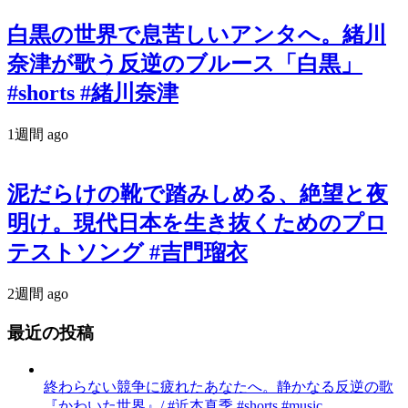
白黒の世界で息苦しいアンタへ。緒川
奈津が歌う反逆のブルース「白黒」
#shorts #緒川奈津
1週間 ago
泥だらけの靴で踏みしめる、絶望と夜
明け。現代日本を生き抜くためのプロ
テストソング #吉門瑠衣
2週間 ago
最近の投稿
終わらない競争に疲れたあなたへ。静かなる反逆の歌
『かわいた世界』/ #近本真季 #shorts #music