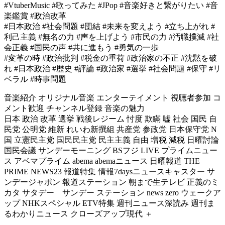
#VtuberMusic #歌ってみた #JPop #音楽好きと繋がりたい #音
楽鑑賞 #政治改革
#日本政治 #社会問題 #団結 #未来を変えよう #立ち上がれ #
利己主義 #無名の力 #声を上げよう #市民の力 #汚職撲滅 #社
会正義 #国民の声 #共に進もう #勇気の一歩
#変革の時 #政治批判 #税金の重荷 #政治家の不正 #沈黙を破
れ #日本政治 #歴史 #評論 #政治家 #選挙 #社会問題 #保守 #リ
ベラル #時事問題
音楽紹介 オリジナル音楽 エンターテイメント 視聴者参加 コ
メント歓迎 チャンネル登録 音楽の魅力
日本 政治 改革 選挙 戦後レジーム 忖度 欺瞞 嘘 社会 国民 自
民党 公明党 維新 れいわ新撰組 共産党 参政党 日本保守党 N
国 立憲民主党 国民民主党 民主主義 自由 増税 減税 日曜討論
国民会議 サンデーモーニング BSフジ LIVE プライムニュー
ス アベマプライム abema abemaニュース 日曜報道 THE
PRIME NEWS23 報道特集 情報7daysニュースキャスター サ
ンデージャポン 報道ステーション 朝まで生テレビ 正義のミ
カタ サタデー サンデー ステーション news zero ウェークア
ップ NHKスペシャル ETV特集 週刊ニュース深読み 週刊ま
るわかりニュース クローズアップ現代 ＋