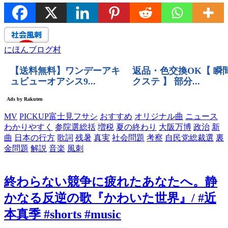
にほんブログ村
MV
PICKUP富士見フサシ
おすすめ
オリジナル曲
ニュース
わかりやすく
参院選総括
増税
夏の終わり
大阪万博
政治
新
曲
日本の行方
歌詞
残暑
真実
社会問題
考察
自民党総裁選
裏
金問題
解説
音楽
風刺
終わらない競争に疲れたあなたへ。静
かなる反逆の歌『かわいた世界』/ #近
本真季 #shorts #music