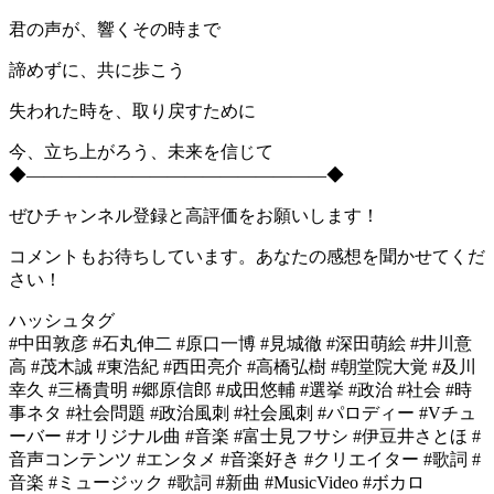
君の声が、響くその時まで
諦めずに、共に歩こう
失われた時を、取り戻すために
今、立ち上がろう、未来を信じて
◆―――――――――――――――――◆
ぜひチャンネル登録と高評価をお願いします！
コメントもお待ちしています。あなたの感想を聞かせてくだ
さい！
ハッシュタグ
#中田敦彦 #石丸伸二 #原口一博 #見城徹 #深田萌絵 #井川意
高 #茂木誠 #東浩紀 #西田亮介 #高橋弘樹 #朝堂院大覚 #及川
幸久 #三橋貴明 #郷原信郎 #成田悠輔 #選挙 #政治 #社会 #時
事ネタ #社会問題 #政治風刺 #社会風刺 #パロディー #Vチュ
ーバー #オリジナル曲 #音楽 #富士見フサシ #伊豆井さとほ #
音声コンテンツ #エンタメ #音楽好き #クリエイター #歌詞 #
音楽 #ミュージック #歌詞 #新曲 #MusicVideo #ボカロ