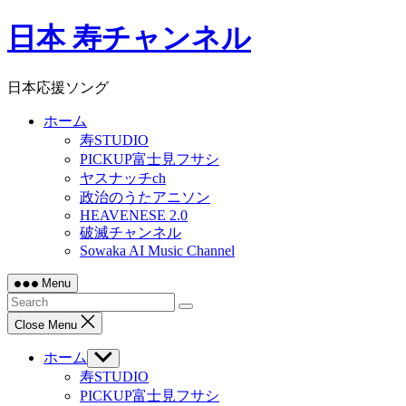
Skip
日本 寿チャンネル
to
content
日本応援ソング
ホーム
寿STUDIO
PICKUP富士見フサシ
ヤスナッチch
政治のうたアニソン
HEAVENESE 2.0
破滅チャンネル
Sowaka AI Music Channel
Menu
Close Menu
ホーム
Show
sub
寿STUDIO
menu
PICKUP富士見フサシ