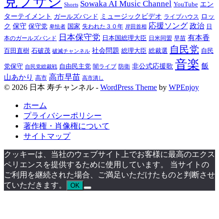
見フサシ
Sowaka AI Music Channel
エン
YouTube
Shorts
ターテイメント
ミュージックビデオ
ロッ
ガールズバンド
ライブハウス
応援ソング
保守
政治
ク
保守党
国家
卑怯者
失われた３０年
日
岸田首相
日本保守党
有本香
日本国総理大臣
日米同盟
早苗
本のガールズバンド
自民党
百田直樹
社会問題
総理大臣
総裁選
石破茂
自民
破滅チャンネル
音楽
飯
非公式応援歌
党保守
自由民主党
防衛
自民党総裁戦
闇ライブ
高市早苗
山あかり
高市
高市潰し
© 2026 日本 寿チャンネル -
WordPress Theme
by
WPEnjoy
ホーム
プライバシーポリシー
著作権・肖像権について
サイトマップ
クッキーは、当社のウェブサイト上でお客様に最高のエクス
ペリエンスを提供するために使用しています。 当サイトの
ご利用を継続された場合、ご満足いただけたものと判断させ
ていただきます。
OK