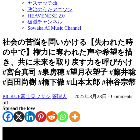
ヤスナッチch
政治のうたアニソン
HEAVENESE 2.0
破滅チャンネル
Sowaka AI Music Channel
社会の苦悩を問いかける【失われた時
の中で】権力に奪われた声や希望を描
き、共に未来を取り戻す力を呼びかけ
#宮台真司 #泉房穂 #望月衣塑子 #藤井聡
#百田尚樹 #橋下徹 #山本太郎 #神谷宗幣
PICKUP富士見フサシ
管理人
—
2025年8月23日
·
Comments
off
Spread the love