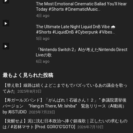
The Most Emotional Cinematic Ballad You’ll Hear
Today #Shorts #CinematicMusic
#EmotionalVibes #Piano
4日 ago
The Ultimate Late Night Liquid DnB Vibe 🌧️
#Shorts #LiquidDnB #Cyberpunk #Vibes
#ElectronicMusic
5日 ago
『Nintendo Switch 2』AIが考えたNintendo Direct
Liveの歌
6日 ago
最もよく見られた投稿
【替え歌】線路は続くよどこまでもでバズっているあの議会を歌っ
てみた
2025年8月3日
【寿ガールズバンド】「がんばれ！石破さん！２」 ” 参議院選挙後
バージョン “Hang in There, Mr. Ishiba” 緊急リリース（AI動画）
by 寿STUDIO
2025年7月23日
【覚醒せよ】泥に沈む日本政治へ捧ぐ鎮魂歌｜正したいの求むもの
は / #若林マサト [Prod. GORO’G’GOTO]
2026年7月13日