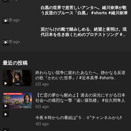
白黒の世界で息苦しいアンタへ。緒川奈津が歌
う反逆のブルース「白黒」 #shorts #緒川奈津
1週間 ago
泥だらけの靴で踏みしめる、絶望と夜明け。現
代日本を生き抜くためのプロテストソング #吉
門瑠衣
2週間 ago
最近の投稿
終わらない競争に疲れたあなたへ。静かなる反逆
の歌『かわいた世界』/ #近本真季 #shorts
#music
2日 ago
【亡霊の夢から醒めよ】過去の栄光にすがる日本
社会への痛烈な一撃『遠い蜃気楼』 #佐久間隼人
3日 ago
今夜８時からの番組は”５．０”チャンネルから❗️
4日 ago