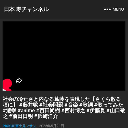
日本 寿チャンネル
MENU
社会の冷たさと内なる葛藤を表現した【さくら散る
頃に】 #藤井聡 #社会問題 #音楽 #歌詞 #歌ってみた
#選挙 #anime #百田尚樹 #西村博之 #伊藤貫 #山口敬
之 #前田日明 #浜崎洋介
PICKUP富士見フサシ
2025年5月21日