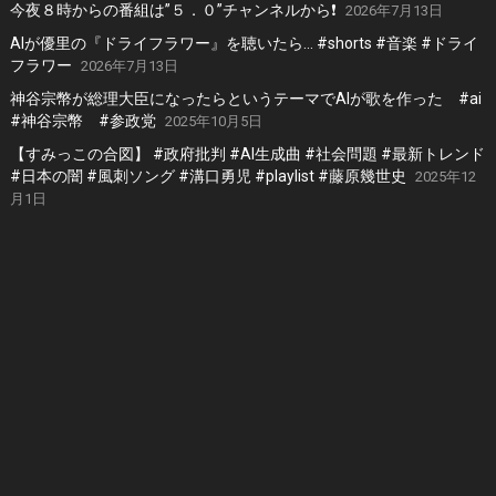
今夜８時からの番組は”５．０”チャンネルから❗️
2026年7月13日
AIが優里の『ドライフラワー』を聴いたら… #shorts #音楽 #ドライ
フラワー
2026年7月13日
神谷宗幣が総理大臣になったらというテーマでAIが歌を作った #ai
#神谷宗幣 #参政党
2025年10月5日
【すみっこの合図】 #政府批判 #AI生成曲 #社会問題 #最新トレンド
#日本の闇 #風刺ソング #溝口勇児 #playlist #藤原幾世史
2025年12
月1日