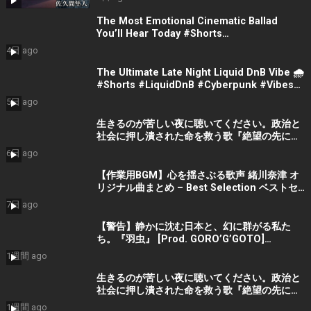
The Most Emotional Cinematic Ballad
You’ll Hear Today #Shorts
#CinematicMusic #EmotionalVibes #Piano
4日 ago
The Ultimate Late Night Liquid DnB Vibe 🌧️
#Shorts #LiquidDnB #Cyberpunk #Vibes
#ElectronicMusic
5日 ago
生きるのが苦しい夜に聴いてください。政治と
社会に押し潰された命を救う歌『絶望の先に』
#宮田真尋 #社会問題 #日本政治
6日 ago
【作業用BGM】心を揺さぶる歌声 緒川奈津 オ
リジナル曲まとめ – Best Selection ベストセ
レクション #shorts #作業用bgm #music #音
7日 ago
楽
【警告】静かに沈む日本と、幻に群がる私た
ち。『羽虫』 [Prod. GORO’G’GOTO]
#shorts #出水蓮美
1週間 ago
生きるのが苦しい夜に聴いてください。政治と
社会に押し潰された命を救う歌『絶望の先に』
#宮田真尋 #shorts
1週間 ago