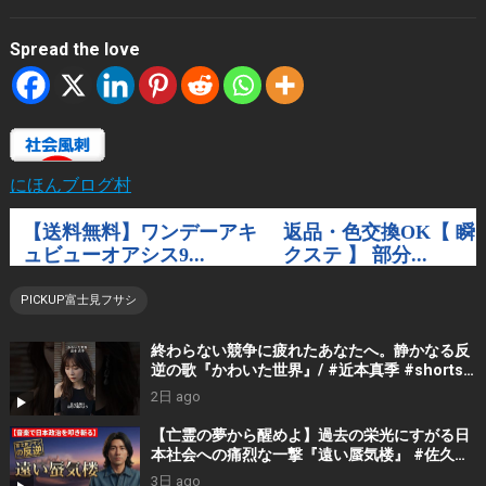
Spread the love
にほんブログ村
PICKUP富士見フサシ
終わらない競争に疲れたあなたへ。静かなる反
逆の歌『かわいた世界』/ #近本真季 #shorts
#music
2日 ago
【亡霊の夢から醒めよ】過去の栄光にすがる日
本社会への痛烈な一撃『遠い蜃気楼』 #佐久間
隼人
3日 ago