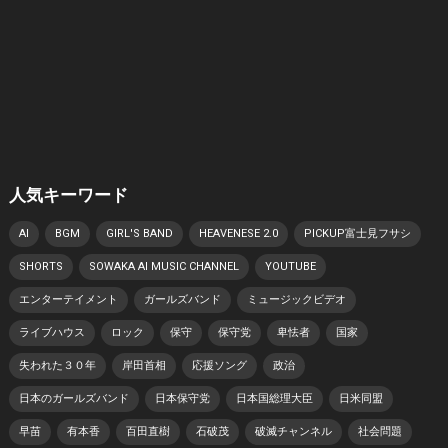
人気キーワード
AI
BGM
GIRL'S BAND
HEAVENESE 2.0
PICKUP富士見フサシ
SHORTS
SOWAKA AI MUSIC CHANNEL
YOUTUBE
エンターテイメント
ガールズバンド
ミュージックビデオ
ライブハウス
ロック
保守
保守党
卑怯者
国家
失われた３０年
岸田首相
応援ソング
政治
日本のガールズバンド
日本保守党
日本国総理大臣
日米同盟
早苗
有本香
百田直樹
石破茂
破滅チャンネル
社会問題