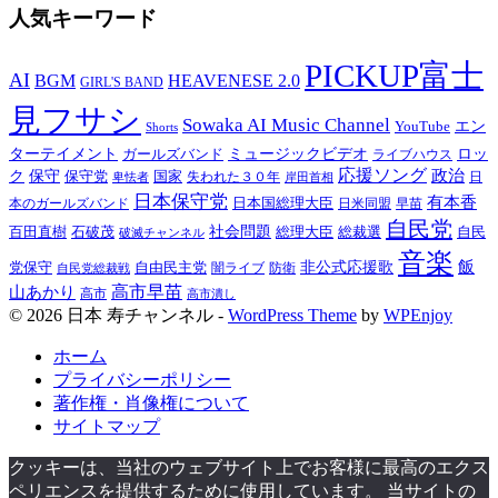
人気キーワード
PICKUP富士
AI
BGM
HEAVENESE 2.0
GIRL'S BAND
見フサシ
Sowaka AI Music Channel
エン
YouTube
Shorts
ターテイメント
ミュージックビデオ
ロッ
ガールズバンド
ライブハウス
応援ソング
保守
政治
ク
保守党
国家
卑怯者
失われた３０年
日
岸田首相
日本保守党
有本香
日本国総理大臣
日米同盟
早苗
本のガールズバンド
自民党
百田直樹
社会問題
総理大臣
総裁選
石破茂
自民
破滅チャンネル
音楽
飯
非公式応援歌
党保守
自由民主党
防衛
自民党総裁戦
闇ライブ
高市早苗
山あかり
高市
高市潰し
© 2026 日本 寿チャンネル -
WordPress Theme
by
WPEnjoy
ホーム
プライバシーポリシー
著作権・肖像権について
サイトマップ
クッキーは、当社のウェブサイト上でお客様に最高のエクス
ペリエンスを提供するために使用しています。 当サイトの