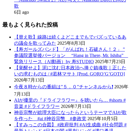
歌
6日 ago
最もよく見られた投稿
【替え歌】線路は続くよどこまでもでバズっているあ
の議会を歌ってみた
2025年8月3日
【寿ガールズバンド】「がんばれ！石破さん！２」 ”
参議院選挙後バージョン “Hang in There, Mr. Ishiba”
緊急リリース（AI動画）by 寿STUDIO
2025年7月23日
【覚醒せよ】泥に沈む日本政治へ捧ぐ鎮魂歌｜正した
いの求むものは / #若林マサト [Prod. GORO’G’GOTO]
2026年7月13日
今夜８時からの番組は”５．０”チャンネルから❗️
2026年
7月13日
AIが優里の『ドライフラワー』を聴いたら… #shorts #
音楽 #ドライフラワー
2026年7月13日
神谷宗幣が総理大臣になったらというテーマでAIが歌
を作った #ai #神谷宗幣 #参政党
2025年10月5日
【すみっこの合図】 #政府批判 #AI生成曲 #社会問題 #
最新トレンド #日本の闇 #風刺ソング #溝口勇児