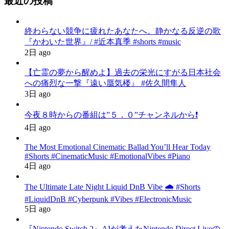
最近の投稿
終わらない競争に疲れたあなたへ。静かなる反逆の歌
『かわいた世界』/ #近本真季 #shorts #music
2日 ago
【亡霊の夢から醒めよ】過去の栄光にすがる日本社会
への痛烈な一撃『遠い蜃気楼』 #佐久間隼人
3日 ago
今夜８時からの番組は”５．０”チャンネルから❗️
4日 ago
The Most Emotional Cinematic Ballad You’ll Hear Today
#Shorts #CinematicMusic #EmotionalVibes #Piano
4日 ago
The Ultimate Late Night Liquid DnB Vibe 🌧️ #Shorts
#LiquidDnB #Cyberpunk #Vibes #ElectronicMusic
5日 ago
『Nintendo Switch 2』AIが考えたNintendo Direct Liveの