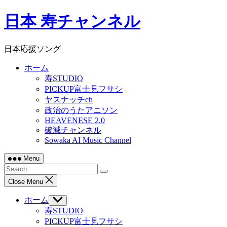
Skip
日本 寿チャンネル
to
content
日本応援ソング
ホーム
寿STUDIO
PICKUP富士見フサシ
ヤスナッチch
政治のうたアニソン
HEAVENESE 2.0
破滅チャンネル
Sowaka AI Music Channel
Menu
Close Menu
ホーム
Show
sub
寿STUDIO
menu
PICKUP富士見フサシ