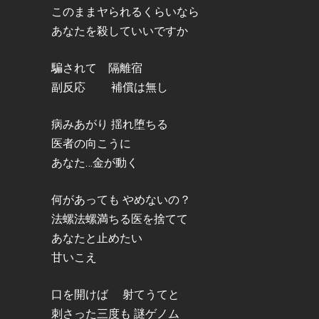
このままヤられるくらいなら
あなたを殺していいですか
騙されて 隔離宿
副反応 補償は無し
病みあがり 揺れ堕ちる
医者の向こうに
あなた…金が動く
何があっても やめないの？
法螺法螺満ちる医を捨てて
あなたと止めたい
甘いこえ
口を開けば 射てうてと
刺さった三度も 謎ゲノム