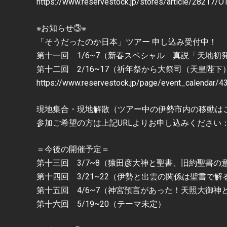
https://www.reservestock.jp/stores/article/28217
※お知らせ③※
「そうだったのか日本」ツアー 申し込み受付中！
第十一回 1/6~7（新春スペシャル 真説「天地
第十二回 2/16~17（祈年祭から大祭司（天皇陛
https://www.reservestock.jp/page/event_calendar/4
現地集合・現地解散（ツアー中の伊勢市内の移動は
参加ご希望の方は上記URLよりお申し込みください
＝今後の開催予定＝
第十三回 3/7~8（猿田彦大神と聖書、旧約聖書の
第十四回 3/21~22（伊勢と出雲の関係は聖書で解
第十五回 4/6~7（神宮預言があった！天照大御神
第十六回 5/19~20（テーマ未定）