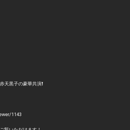
者赤天黒子の豪華共演❗️
wer/1143
らご覧いただけます！