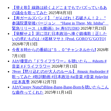
【替え歌】線路は続くよどこまでもでバズっているあ
の議会を歌ってみた
2025年8月3日
【寿ガールズバンド】「がんばれ！石破さん！２」 ”
参議院選挙後バージョン “Hang in There, Mr. Ishiba”
緊急リリース（AI動画）by 寿STUDIO
2025年7月23日
【覚醒せよ】泥に沈む日本政治へ捧ぐ鎮魂歌｜正した
いの求むものは / #若林マサト [Prod. GORO’G’GOTO]
2026年7月13日
今夜８時からの番組は”５．０”チャンネルから❗️
2026年
7月13日
AIが優里の『ドライフラワー』を聴いたら… #shorts #
音楽 #ドライフラワー
2026年7月13日
ﾌﾙver【黙り込むのが大人のルール】 #music #noborder #
歌ってみた #歌詞動画 #日本政治 #ai音楽 #音楽 #playlist
#近本真季
2025年12月7日
AIがCreepy NutsのBling-Bang-Bang-Bornを聴いたらこん
な曲作ってくれた
2025年11月14日