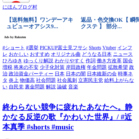
にほんブログ村
#ショート
#選挙
PICKUP富士見フサシ
Shorts
Vtuber
インフ
レ
おかしい
おすすめ
オリジナル曲
どうなる日本
ニュース
ひろゆき
ゆっくり解説
わかりやすく
作詞
働き方改革
国会
増税
将来の不安
少子化対策
岸田政権
年金問題
拡散希望
政
治
政治資金パーティー
日本
日本の闇
日本維新の会
時事ネ
タ
炎上
物価高
社会問題
社会風刺
立憲民主党
給料上がらな
い
自民党
裏金問題
解説
論破
音楽
終わらない競争に疲れたあなたへ。静
かなる反逆の歌『かわいた世界』/ #近
本真季 #shorts #music