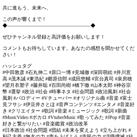
共に進もう、未来へ、
この声が響くまで！
◆―――――――――――――――――◆
ぜひチャンネル登録と高評価をお願いします！
コメントもお待ちしています。あなたの感想を聞かせてくだ
さい！
ハッシュタグ
#中田敦彦 #石丸伸二 #原口一博 #見城徹 #深田萌絵 #井川意
高 #茂木誠 #東浩紀 #郷原信郎 #成田悠輔 #宮台真司 #泉房穂
#望月衣塑子 #藤井聡 #百田尚樹 #橋下徹 #山本太郎 #神谷宗
幣 #選挙 #政治 #社会 #時事ネタ #社会問題 #政治風刺 #社会
風刺 #パロディー #Vチューバー #オリジナル曲 #音楽 #富士
見フサシ #伊豆井さとほ #音声コンテンツ #エンタメ #音楽好
き #クリエイター #歌詞 #音楽 #ミュージック #歌詞 #新曲
#MusicVideo #ボカロ #VtuberMusic #歌ってみた #JPop #音楽
好きと繋がりたい #音楽鑑賞 #政治改革
#日本政治 #社会問題 #団結 #未来を変えよう #立ち上がれ #
利己主義 #無名の力 #声を上げよう #市民の力 #汚職撲滅 #社