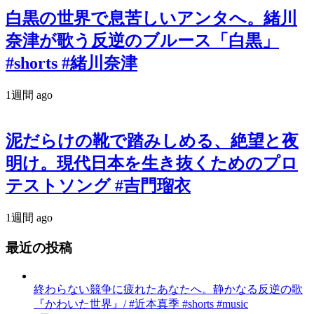
白黒の世界で息苦しいアンタへ。緒川
奈津が歌う反逆のブルース「白黒」
#shorts #緒川奈津
1週間 ago
泥だらけの靴で踏みしめる、絶望と夜
明け。現代日本を生き抜くためのプロ
テストソング #吉門瑠衣
1週間 ago
最近の投稿
終わらない競争に疲れたあなたへ。静かなる反逆の歌
『かわいた世界』/ #近本真季 #shorts #music