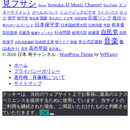
見フサシ
Sowaka AI Music Channel
エン
YouTube
Shorts
ターテイメント
ミュージックビデオ
ロッ
ガールズバンド
ライブハウス
応援ソング
保守
政治
ク
保守党
国家
卑怯者
失われた３０年
日
岸田首相
日本保守党
有本香
日本国総理大臣
日米同盟
早苗
本のガールズバンド
自民党
百田直樹
社会問題
総理大臣
総裁選
石破茂
自民
破滅チャンネル
音楽
飯
非公式応援歌
党保守
自由民主党
防衛
自民党総裁戦
闇ライブ
高市早苗
山あかり
高市
高市潰し
© 2026 日本 寿チャンネル -
WordPress Theme
by
WPEnjoy
ホーム
プライバシーポリシー
著作権・肖像権について
サイトマップ
クッキーは、当社のウェブサイト上でお客様に最高のエクス
ペリエンスを提供するために使用しています。 当サイトの
ご利用を継続された場合、ご満足いただけたものと判断させ
ていただきます。
OK