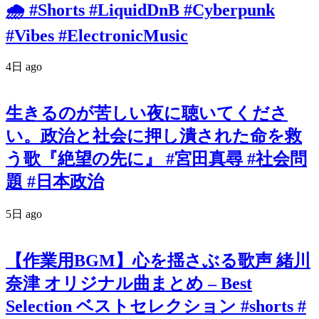
🌧️ #Shorts #LiquidDnB #Cyberpunk
#Vibes #ElectronicMusic
4日 ago
生きるのが苦しい夜に聴いてくださ
い。政治と社会に押し潰された命を救
う歌『絶望の先に』 #宮田真尋 #社会問
題 #日本政治
5日 ago
【作業用BGM】心を揺さぶる歌声 緒川
奈津 オリジナル曲まとめ – Best
Selection ベストセレクション #shorts #