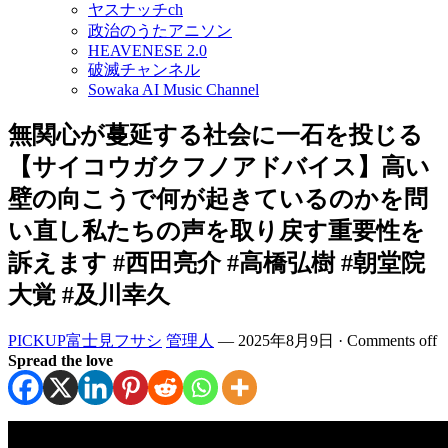
ヤスナッチch
政治のうたアニソン
HEAVENESE 2.0
破滅チャンネル
Sowaka AI Music Channel
無関心が蔓延する社会に一石を投じる
【サイコウガクフノアドバイス】高い
壁の向こうで何が起きているのかを問
い直し私たちの声を取り戻す重要性を
訴えます #西田亮介 #高橋弘樹 #朝堂院
大覚 #及川幸久
PICKUP富士見フサシ
管理人
—
2025年8月9日
·
Comments off
Spread the love