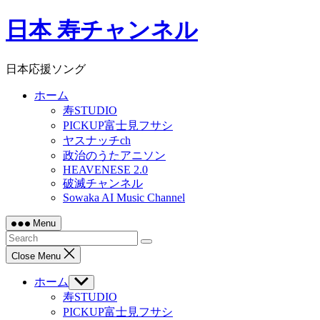
Skip
日本 寿チャンネル
to
content
日本応援ソング
ホーム
寿STUDIO
PICKUP富士見フサシ
ヤスナッチch
政治のうたアニソン
HEAVENESE 2.0
破滅チャンネル
Sowaka AI Music Channel
Menu
Close Menu
ホーム
Show
sub
寿STUDIO
menu
PICKUP富士見フサシ