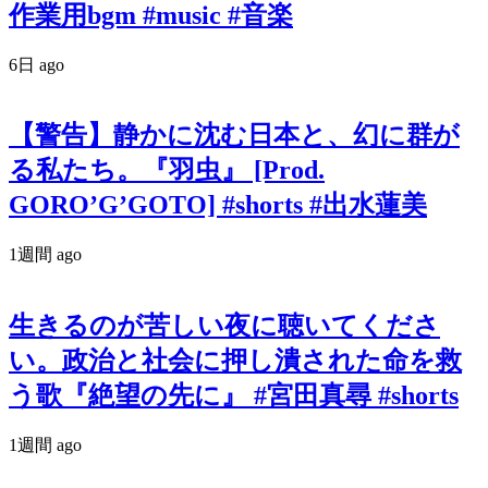
作業用bgm #music #音楽
6日 ago
【警告】静かに沈む日本と、幻に群が
る私たち。『羽虫』 [Prod.
GORO’G’GOTO] #shorts #出水蓮美
1週間 ago
生きるのが苦しい夜に聴いてくださ
い。政治と社会に押し潰された命を救
う歌『絶望の先に』 #宮田真尋 #shorts
1週間 ago