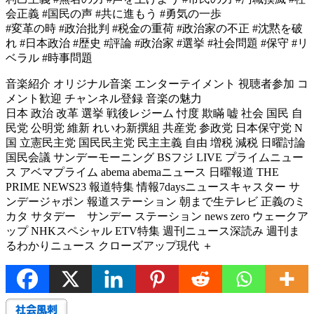
会正義 #国民の声 #共に進もう #勇気の一歩
#変革の時 #政治批判 #税金の重荷 #政治家の不正 #沈黙を破
れ #日本政治 #歴史 #評論 #政治家 #選挙 #社会問題 #保守 #リ
ベラル #時事問題
音楽紹介 オリジナル音楽 エンターテイメント 視聴者参加 コ
メント歓迎 チャンネル登録 音楽の魅力
日本 政治 改革 選挙 戦後レジーム 忖度 欺瞞 嘘 社会 国民 自
民党 公明党 維新 れいわ新撰組 共産党 参政党 日本保守党 N
国 立憲民主党 国民民主党 民主主義 自由 増税 減税 日曜討論
国民会議 サンデーモーニング BSフジ LIVE プライムニュー
ス アベマプライム abema abemaニュース 日曜報道 THE
PRIME NEWS23 報道特集 情報7daysニュースキャスター サ
ンデージャポン 報道ステーション 朝まで生テレビ 正義のミ
カタ サタデー サンデー ステーション news zero ウェークア
ップ NHKスペシャル ETV特集 週刊ニュース深読み 週刊ま
るわかりニュース クローズアップ現代 ＋