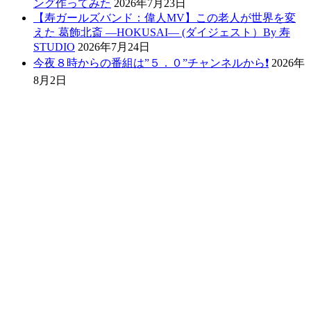
ング作ってみた
2026年7月23日
【寿ガールズバンド：偉人MV】この老人が世界を変
えた 葛飾北斎 ―HOKUSAI― (ダイジェスト）By 寿
STUDIO
2026年7月24日
今夜８時からの番組は”５．０”チャンネルから❗️
2026年
8月2日