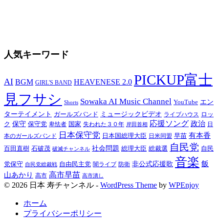
人気キーワード
PICKUP富士
AI
BGM
HEAVENESE 2.0
GIRL'S BAND
見フサシ
Sowaka AI Music Channel
YouTube
エン
Shorts
ターテイメント
ガールズバンド
ミュージックビデオ
ロッ
ライブハウス
応援ソング
政治
ク
保守
保守党
国家
失われた３０年
卑怯者
日
岸田首相
日本保守党
有本香
日本国総理大臣
日米同盟
早苗
本のガールズバンド
自民党
百田直樹
石破茂
社会問題
総理大臣
総裁選
自民
破滅チャンネル
音楽
飯
非公式応援歌
党保守
自由民主党
防衛
自民党総裁戦
闇ライブ
高市早苗
山あかり
高市
高市潰し
© 2026 日本 寿チャンネル -
WordPress Theme
by
WPEnjoy
ホーム
プライバシーポリシー