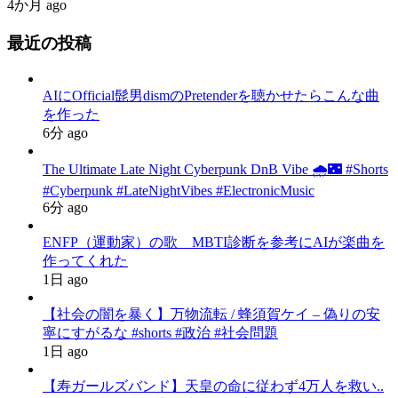
4か月 ago
最近の投稿
AIにOfficial髭男dismのPretenderを聴かせたらこんな曲
を作った
6分 ago
The Ultimate Late Night Cyberpunk DnB Vibe 🌧️🌃 #Shorts
#Cyberpunk #LateNightVibes #ElectronicMusic
6分 ago
ENFP（運動家）の歌 MBTI診断を参考にAIが楽曲を
作ってくれた
1日 ago
【社会の闇を暴く】万物流転 / 蜂須賀ケイ – 偽りの安
寧にすがるな #shorts #政治 #社会問題
1日 ago
【寿ガールズバンド】天皇の命に従わず4万人を救い..