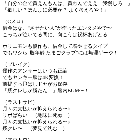
「自分の金で買えんもんは、買わんでええ！我慢しろ！」
「欲しい？ほんまに必要か？ よく考えろや！」
（Cメロ）
借金はな、“させたい人”が作ったエンタメやで〜
こっちが泣いてる間に、向こうは祝杯あげとる！
ホリエモンも優作も、借金して増やせるタイプ
でもワシら“脳年齢 たまごクラブ”には無理ゲーや！
（ブレイク）
優作のアンサーはいつも正論！
でもヤンキー脳は4K変換！
前提すっ飛ばしドヤがお保存！
「残クレしか勝たん！」脳内BGM〜！
（ラストサビ）
月々の支払いが抑えられる〜♪
リボばらい！（地味に死ぬ！）
月々の支払いが抑えられる〜♪
残クレ〜！（夢見て沈む！）
（アウトロ）