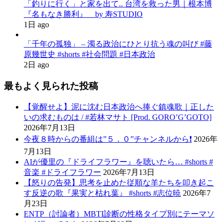
「釣りに行く」と家を出て.. 台湾を救った男｜根本博
『名もなき勝利』 by 寿STUDIO
1日 ago
「千年の孤独」 – 濁る政治にひとり抗う魂の叫び #藤
原幾世史 #shorts #社会問題 #日本政治
2日 ago
最もよく見られた投稿
【覚醒せよ】泥に沈む日本政治へ捧ぐ鎮魂歌｜正した
いの求むものは / #若林マサト [Prod. GORO’G’GOTO]
2026年7月13日
今夜８時からの番組は”５．０”チャンネルから❗️
2026年
7月13日
AIが優里の『ドライフラワー』を聴いたら… #shorts #
音楽 #ドライフラワー
2026年7月13日
【怒りの告発】思考を止めた従順な羊たちを叩き起こ
す反逆の歌『果実と枯れ葉』 #shorts #志位暁
2026年7
月23日
ENTP（討論者）MBTI診断の性格タイプ別にテーマソ