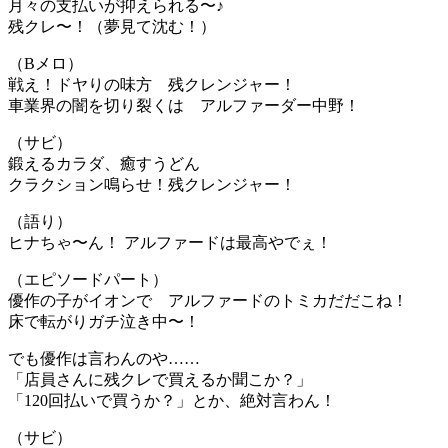
月々の支払いが抑えられる〜♪
残クレ〜！（夢見て沈む！）
（Bメロ）
戦え！ドヤりの味方 残クレンジャー！
車業界の闇を切り裂くは アルファーダー中野！
（サビ）
鍛えるカラダ、癒すうどん
クラクション鳴らせ！残クレンジャー！
（語り）
ヒナちゃ〜ん！ アルファードは最高やでぇ！
（エピソードパート）
優作の子がイオンで アルファードのトミカだだこね！
床で転がりガチ泣き中〜！
でも優作は言わんのや……
「店員さんに残クレで買えるか聞こか？」
「120回払いで買うか？」とか、絶対言わん！
（サビ）