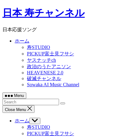
Skip
日本 寿チャンネル
to
content
日本応援ソング
ホーム
寿STUDIO
PICKUP富士見フサシ
ヤスナッチch
政治のうたアニソン
HEAVENESE 2.0
破滅チャンネル
Sowaka AI Music Channel
Menu
Close Menu
ホーム
Show
sub
寿STUDIO
menu
PICKUP富士見フサシ