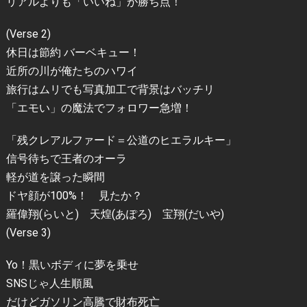
リアルよりも「いいね」が勝ち点！
(Verse 2)
休日は節約 バーベキュー！
近所の川が俺たちのハワイ
旅行はムリでも写真加工で背景はバッチリ
「エモい」の魔法でフォロワー急増！
「残クレアルファード＝公道のヒエラルキー」
信号待ちで王者のオーラ
軽が道を譲った瞬間
ドヤ顔が100%！ 見たか？
羅偉翔(らいと) 天煌(あぽろ) 宝翔(だいや)
(Verse 3)
Yo！黒いボディに夢を乗せ
SNSじゃ人生順風
だけどガソリン高騰で財布死亡