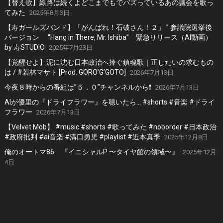
【替え歌】線路は続くよどこまでもでバズっているあの議会を歌っ
てみた
2025年8月3日
【寿ガールズバンド】「がんばれ！石破さん！２」 ” 参議院選挙後
バージョン “Hang in There, Mr. Ishiba” 緊急リリース（AI動画）
by 寿STUDIO
2025年7月23日
【覚醒せよ】泥に沈む日本政治へ捧ぐ鎮魂歌｜正したいの求むもの
は / #若林マサト [Prod. GORO’G’GOTO]
2026年7月13日
今夜８時からの番組は”５．０”チャンネルから❗️
2026年7月13日
AIが優里の『ドライフラワー』を聴いたら… #shorts #音楽 #ドライ
フラワー
2026年7月13日
【Velvet Mob】 #music #shorts #歌ってみた #noborder #日本政治
#政府批判 #ai音楽 #溝口勇児 #playlist #近本真季
2025年12月8日
俺のオートマ86 『イニシャルP 〜タイヤ館の領域〜』
2025年12月
4日