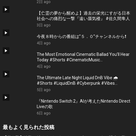
#music
2日 ago
【亡霊の夢から醒めよ】過去の栄光にすがる日本
社会への痛烈な一撃『遠い蜃気楼』 #佐久間隼人
3日 ago
今夜８時からの番組は”５．０”チャンネルから❗️
4日 ago
The Most Emotional Cinematic Ballad You’ll Hear
Today #Shorts #CinematicMusic
#EmotionalVibes #Piano
4日 ago
The Ultimate Late Night Liquid DnB Vibe 🌧️
#Shorts #LiquidDnB #Cyberpunk #Vibes
#ElectronicMusic
5日 ago
『Nintendo Switch 2』AIが考えたNintendo Direct
Liveの歌
6日 ago
最もよく見られた投稿