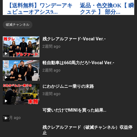
破滅チャンネル
残クレアルファード-Vocal Ver.-
2週間 ago
軽自動車は660馬力だろ!-Vocal Ver.-
2週間 ago
にわかジムニー乗りの末路
3週間 ago
可愛いだけでMINIを買った結果…
1か月 ago
残クレアルファード（破滅チャンネル）収益停
止