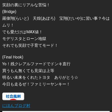
笑顔の裏にリアルな苦悩！
(Bridge)
羅偉翔(らいと) 天煌(あぽろ) 宝翔(だいや)に習い事？今は
ムリ！
でも愛だけはMAX値！
モデリスタとローン地獄
それでも笑顔で子育てモード！
(Final Hook)
Yo！残クレアルファードでドンキ直行
買うもん無くても見栄は上等
明るい未来をくれたトヨタ ありがとう☆
今日も走るぜ！ファミリーヤンキー！
にほんブログ村