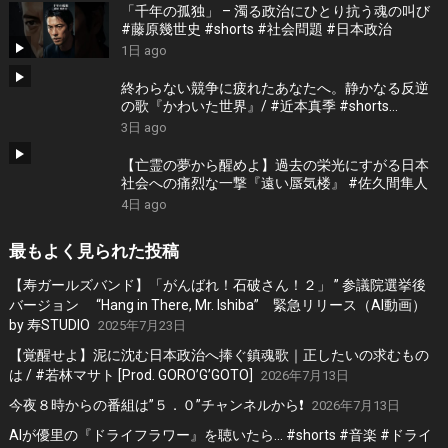
「千年の孤独」 – 濁る政治にひとり抗う魂の叫び
#藤原幾世史 #shorts #社会問題 #日本政治
1日 ago
終わらない競争に疲れたあなたへ。静かなる反逆
の歌『かわいた世界』/ #近本真季 #shorts
#music
3日 ago
【亡霊の夢から醒めよ】過去の栄光にすがる日本
社会への痛烈な一撃『遠い蜃気楼』 #佐久間隼人
4日 ago
最もよく見られた投稿
【寿ガールズバンド】「がんばれ！石破さん！２」 ” 参議院選挙後
バージョン “Hang in There, Mr. Ishiba” 緊急リリース（AI動画）
by 寿STUDIO
2025年7月23日
【覚醒せよ】泥に沈む日本政治へ捧ぐ鎮魂歌｜正したいの求むもの
は / #若林マサト [Prod. GORO’G’GOTO]
2026年7月13日
今夜８時からの番組は”５．０”チャンネルから❗️
2026年7月13日
AIが優里の『ドライフラワー』を聴いたら… #shorts #音楽 #ドライ