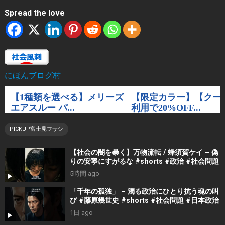
Spread the love
にほんブログ村
PICKUP富士見フサシ
【社会の闇を暴く】万物流転 / 蜂須賀ケイ – 偽
りの安寧にすがるな #shorts #政治 #社会問題
5時間 ago
「千年の孤独」 – 濁る政治にひとり抗う魂の叫
び #藤原幾世史 #shorts #社会問題 #日本政治
1日 ago