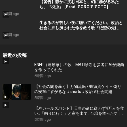
【警告】静かに沈む日本と、幻に群がる私た
ち。『羽虫』 [Prod. GORO’G’GOTO]
#shorts #出水蓮美
1週間 ago
生きるのが苦しい夜に聴いてください。政治と
社会に押し潰された命を救う歌『絶望の先に』
#宮田真尋 #shorts
1週間 ago
最近の投稿
ENFP（運動家）の歌 MBTI診断を参考にAIが楽曲
を作ってくれた
5時間 ago
【社会の闇を暴く】万物流転 / 蜂須賀ケイ – 偽り
の安寧にすがるな #shorts #政治 #社会問題
5時間 ago
【寿ガールズバンド】天皇の命に従わず4万人を救
い..「釣りに行く」と家を出て.. 台湾を救った男｜
根本博『名もなき勝利』 by 寿STUDIO
5時間 ago