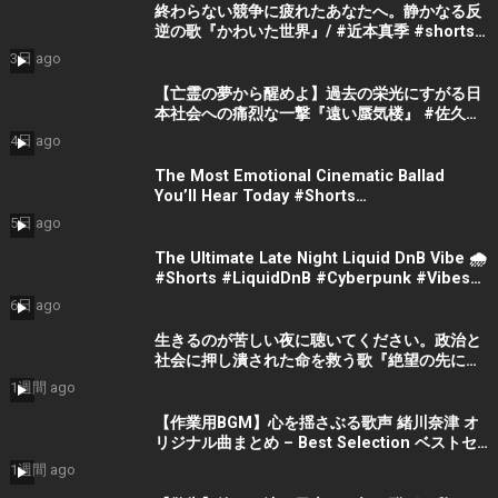
終わらない競争に疲れたあなたへ。静かなる反
逆の歌『かわいた世界』/ #近本真季 #shorts
#music
3日 ago
【亡霊の夢から醒めよ】過去の栄光にすがる日
本社会への痛烈な一撃『遠い蜃気楼』 #佐久間
隼人
4日 ago
The Most Emotional Cinematic Ballad
You’ll Hear Today #Shorts
#CinematicMusic #EmotionalVibes #Piano
5日 ago
The Ultimate Late Night Liquid DnB Vibe 🌧️
#Shorts #LiquidDnB #Cyberpunk #Vibes
#ElectronicMusic
6日 ago
生きるのが苦しい夜に聴いてください。政治と
社会に押し潰された命を救う歌『絶望の先に』
#宮田真尋 #社会問題 #日本政治
1週間 ago
【作業用BGM】心を揺さぶる歌声 緒川奈津 オ
リジナル曲まとめ – Best Selection ベストセ
レクション #shorts #作業用bgm #music #音
1週間 ago
楽