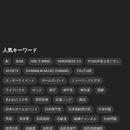
人気キーワード
AI
BGM
GIRL'S BAND
HEAVENESE 2.0
PICKUP富士見フサシ
SHORTS
SOWAKA AI MUSIC CHANNEL
YOUTUBE
エンターテイメント
ガールズバンド
ミュージックビデオ
ライブハウス
ロック
保守
保守党
卑怯者
国家
失われた３０年
岸田首相
応援ソング
政治
日本のガールズバンド
日本保守党
日本国総理大臣
日米同盟
早苗
有本香
百田直樹
石破茂
破滅チャンネル
社会問題
総理大臣
総裁選
自民党
自民党保守
自民党総裁戦