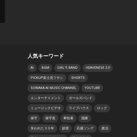
人気キーワード
AI
BGM
GIRL'S BAND
HEAVENESE 2.0
PICKUP富士見フサシ
SHORTS
SOWAKA AI MUSIC CHANNEL
YOUTUBE
エンターテイメント
ガールズバンド
ミュージックビデオ
ライブハウス
ロック
保守
保守党
卑怯者
国家
失われた３０年
妨害
応援ソング
政治