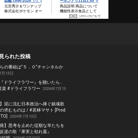
見られた投稿
らの番組は”５．０”チャンネルか
7月13日
の『ドライフラワー』を聴いたら…
 #音楽 #ドライフラワー
2026年7月13
】泥に沈む日本政治へ捧ぐ鎮魂歌
求むものは / #若林マサト [Prod.
TO]
2026年7月13日
発】思考を止めた従順な羊たちを
反逆の歌『果実と枯れ葉』
#志位暁
2026年7月23日