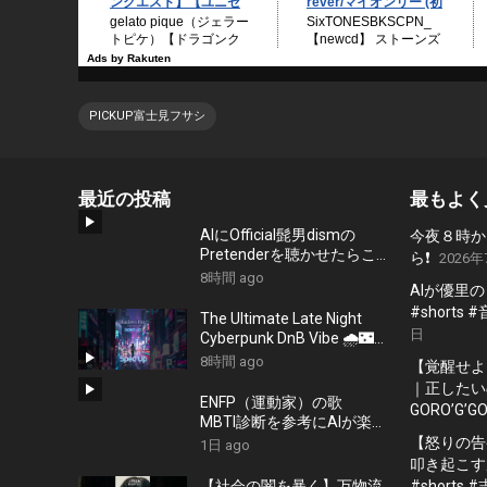
PICKUP富士見フサシ
最近の投稿
最もよく
AIにOfficial髭男dismの
今夜８時か
Pretenderを聴かせたらこ
ら❗️
2026年
んな曲を作った
8時間 ago
AIが優里
#shorts
The Ultimate Late Night
日
Cyberpunk DnB Vibe 🌧️🌃
#Shorts #Cyberpunk
8時間 ago
【覚醒せよ
#LateNightVibes
｜正したいの
#ElectronicMusic
ENFP（運動家）の歌
GORO’G’GO
MBTI診断を参考にAIが楽曲
を作ってくれた
【怒りの告
1日 ago
叩き起こす
【社会の闇を暴く】万物流
#shorts 