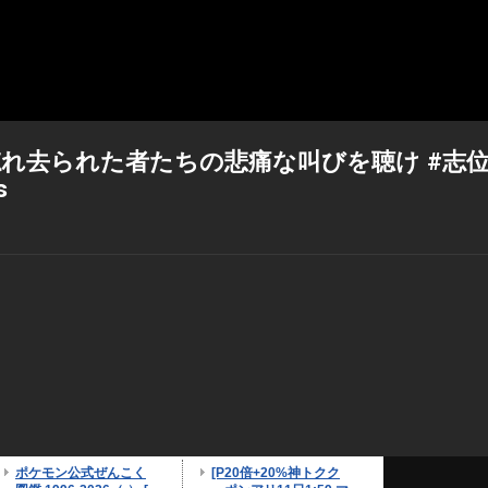
れ去られた者たちの悲痛な叫びを聴け #志
s