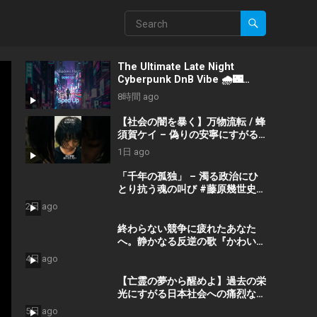
The Ultimate Late Night
Cyberpunk DnB Vibe 🌧️🌃
#Shorts #Cyberpunk
8時間 ago
#LateNightVibes
#ElectronicMusic
【社会の闇を暴く】万物流転 / 蜂
須賀ケイ – 偽りの安寧にすがる
な #shorts #政治 #社会問題
1日 ago
「千年の孤独」 – 濁る政治にひ
とり抗う魂の叫び #藤原幾世史
#shorts #社会問題 #日本政治
2日 ago
終わらない競争に疲れたあなた
へ。静かなる反逆の歌『かわいた
世界』/ #近本真季 #shorts
4日 ago
#music
【亡霊の夢から醒めよ】過去の栄
光にすがる日本社会への痛烈な一
撃『遠い蜃気楼』 #佐久間隼人
5日 ago