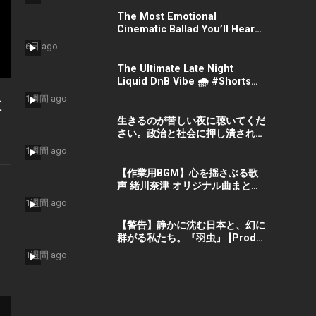
The Most Emotional
Cinematic Ballad You’ll Hear
Today #Shorts
6日 ago
#CinematicMusic
#EmotionalVibes #Piano
The Ultimate Late Night
Liquid DnB Vibe 🌧️ #Shorts
#LiquidDnB #Cyberpunk
1週間 ago
位
#Vibes #ElectronicMusic
生きるのが苦しい夜に聴いてくだ
さい。政治と社会に押し潰された
命を救う歌『絶望の先に』 #宮田
1週間 ago
真尋 #社会問題 #日本政治
【作業用BGM】心を揺さぶる歌
声 緒川奈津 オリジナル曲まとめ
– Best Selection ベストセレク
1週間 ago
ション #shorts #作業用bgm
#music #音楽
【警告】静かに沈む日本と、幻に
群がる私たち。『羽虫』 [Prod.
GORO’G’GOTO] #shorts #出水
1週間 ago
蓮美