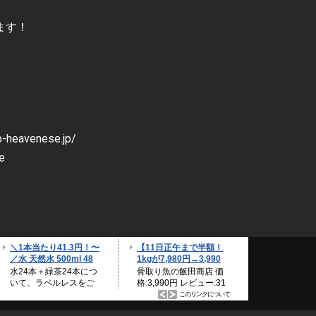
けます！
avenese.jp/
e