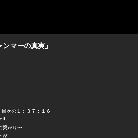
ャンマーの真実」
4WTQ 目次の１：３７：１６
‼️
繋がり〜
とが