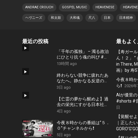
ANDRAE CROUCH
GOSPEL MUSIC
HEAVENESE
HEAVENES
ヘヴニーズ
和太鼓
大和魂
尺八
日本
日本精神
最近の投稿
最もよく
「千年の孤独」 – 濁る政治
【寿ガール
にひとり抗う魂の叫び #藤
ん！２」 ”
原幾世史 #shorts #社会問
13時間 ago
in There
題 #日本政治
画）by 寿S
終わらない競争に疲れたあ
今夜８時か
なたへ。静かなる反逆の歌
ら❗️
2026年
『かわいた世界』/ #近本真
3日 ago
季 #shorts #music
AIが優里
【亡霊の夢から醒めよ】過
#shorts
去の栄光にすがる日本社会
日
への痛烈な一撃『遠い蜃気
4日 ago
楼』 #佐久間隼人
【覚醒せよ
今夜８時からの番組は”５．
｜正したいの
０”チャンネルから❗️
GORO’G’GO
5日 ago