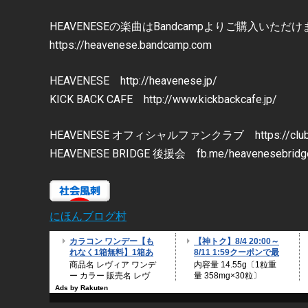
HEAVENESEの楽曲はBandcampよりご購入いただ
https://heavenese.bandcamp.com
HEAVENESE http://heavenese.jp/
KICK BACK CAFE http://www.kickbackcafe.jp/
HEAVENESE オフィシャルファンクラブ https://club-he
HEAVENESE BRIDGE 後援会 fb.me/heavenesebridg
にほんブログ村