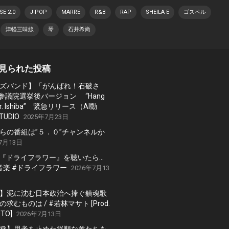
E 2.0
J-POP
MARRE
R&B
RAP
SHEILA E
ゴスペル
津軽三味線
琴
石井希尚
見られた投稿
ズバンド】「がんばれ！石破さ
 参議院選挙後バージョン “Hang
, Mr. Ishiba” 緊急リリース（AI動
TUDIO
2025年7月23日
らの番組は”５．０”チャンネルか
7月13日
の『ドライフラワー』を聴いたら…
 #音楽 #ドライフラワー
2026年7月13
】泥に沈む日本政治へ捧ぐ鎮魂歌
求むものは / #若林マサト [Prod.
TO]
2026年7月13日