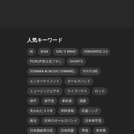
人気キーワード
AI
BGM
GIRL'S BAND
HEAVENESE 2.0
PICKUP富士見フサシ
SHORTS
SOWAKA AI MUSIC CHANNEL
YOUTUBE
エンターテイメント
ガールズバンド
ミュージックビデオ
ライブハウス
ロック
保守
保守党
卑怯者
国家
失われた３０年
岸田首相
応援ソング
政治
日本のガールズバンド
日本保守党
日本国総理大臣
日米同盟
早苗
有本香