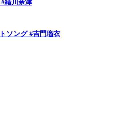
 #緒川奈津
ソング #吉門瑠衣