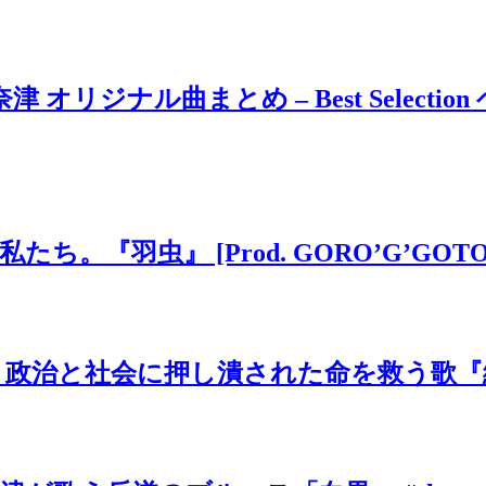
ジナル曲まとめ – Best Selection 
虫』 [Prod. GORO’G’GOTO] #
と社会に押し潰された命を救う歌『絶望の先