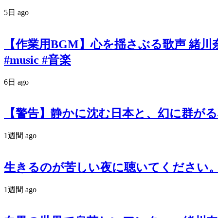
5日 ago
【作業用BGM】心を揺さぶる歌声 緒川奈津 オリ
#music #音楽
6日 ago
【警告】静かに沈む日本と、幻に群がる私たち。『羽
1週間 ago
生きるのが苦しい夜に聴いてください。政治
1週間 ago