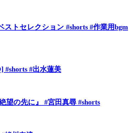
ベストセレクション #shorts #作業用bgm
shorts #出水蓮美
に』 #宮田真尋 #shorts