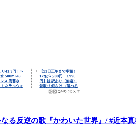
の歌『かわいた世界』/ #近本真季 #sho