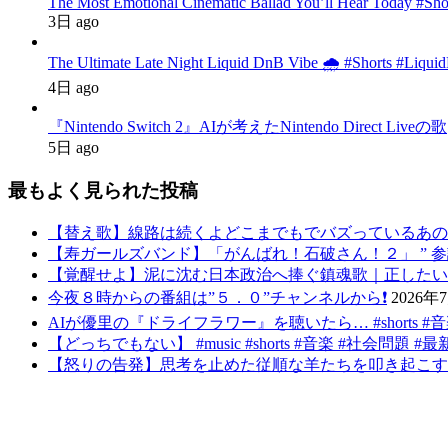
The Most Emotional Cinematic Ballad You’ll Hear Today #Sh
3日 ago
The Ultimate Late Night Liquid DnB Vibe 🌧️ #Shorts #Liqu
4日 ago
『Nintendo Switch 2』AIが考えたNintendo Direct Liveの歌
5日 ago
最もよく見られた投稿
【替え歌】線路は続くよどこまでもでバズっているあの
【寿ガールズバンド】「がんばれ！石破さん！２」 ” 参議院選挙後バ
【覚醒せよ】泥に沈む日本政治へ捧ぐ鎮魂歌｜正したいの求むものは
今夜８時からの番組は”５．０”チャンネルから❗️
2026年
AIが優里の『ドライフラワー』を聴いたら… #shorts #
【どっちでもない】 #music #shorts #音楽 #社会問題 #最新トレ
【怒りの告発】思考を止めた従順な羊たちを叩き起こす反逆の