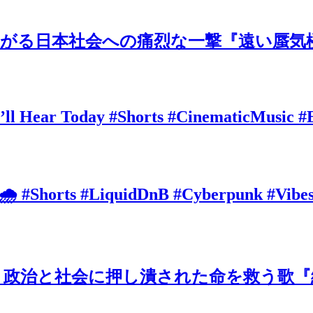
がる日本社会への痛烈な一撃『遠い蜃気楼
’ll Hear Today #Shorts #CinematicMusic #
 🌧️ #Shorts #LiquidDnB #Cyberpunk #Vibe
治と社会に押し潰された命を救う歌『絶望