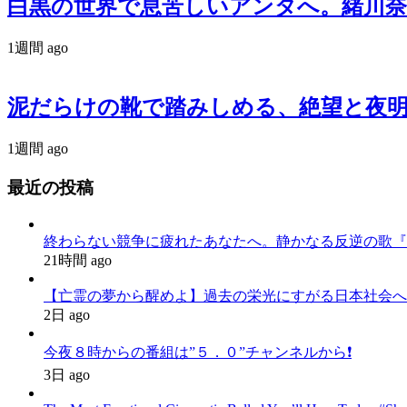
白黒の世界で息苦しいアンタへ。緒川奈津が
1週間 ago
泥だらけの靴で踏みしめる、絶望と夜明
1週間 ago
最近の投稿
終わらない競争に疲れたあなたへ。静かなる反逆の歌『かわいた世界
21時間 ago
【亡霊の夢から醒めよ】過去の栄光にすがる日本社会へ
2日 ago
今夜８時からの番組は”５．０”チャンネルから❗️
3日 ago