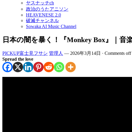
ヤスナッチch
政治のうたアニソン
HEAVENESE 2.0
破滅チャンネル
Sowaka AI Music Channel
日本の闇を暴く！『Monkey Box』｜音楽で日本政
PICKUP富士見フサシ
管理人
—
2026年3月14日
·
Comments off
Spread the love