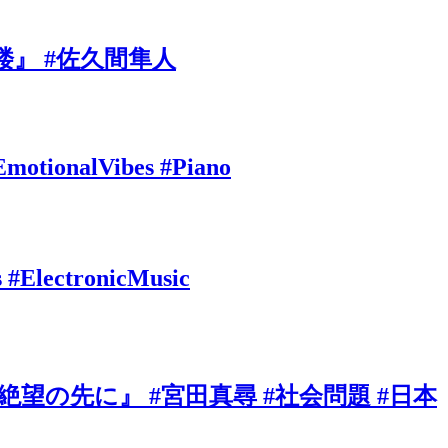
』 #佐久間隼人
EmotionalVibes #Piano
s #ElectronicMusic
の先に』 #宮田真尋 #社会問題 #日本