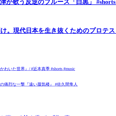
歌う反逆のブルース「白黒」 #shorts
け。現代日本を生き抜くためのプロテスト
』/ #近本真季 #shorts #music
の痛烈な一撃『遠い蜃気楼』 #佐久間隼人