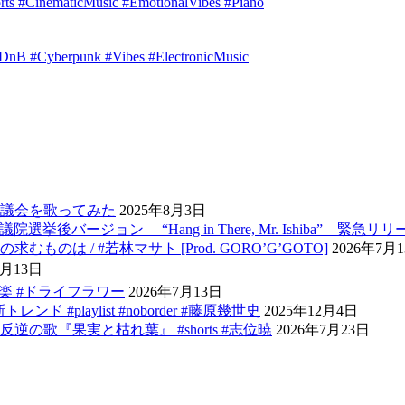
orts #CinematicMusic #EmotionalVibes #Piano
idDnB #Cyberpunk #Vibes #ElectronicMusic
議会を歌ってみた
2025年8月3日
ージョン “Hang in There, Mr. Ishiba” 緊急リリー
 / #若林マサト [Prod. GORO’G’GOTO]
2026年7月
7月13日
音楽 #ドライフラワー
2026年7月13日
ンド #playlist #noborder #藤原幾世史
2025年12月4日
歌『果実と枯れ葉』 #shorts #志位暁
2026年7月23日