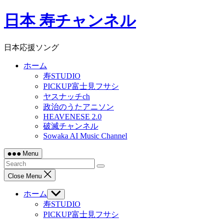
Skip
日本 寿チャンネル
to
content
日本応援ソング
ホーム
寿STUDIO
PICKUP富士見フサシ
ヤスナッチch
政治のうたアニソン
HEAVENESE 2.0
破滅チャンネル
Sowaka AI Music Channel
Menu
Close Menu
ホーム
Show
sub
寿STUDIO
menu
PICKUP富士見フサシ