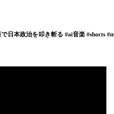
治を叩き斬る #ai音楽 #shorts #music #