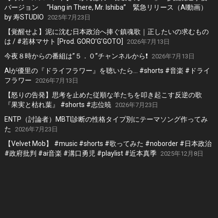
バージョン “Hang in There, Mr. Ishiba” 緊急リリース（AI動画）
by 寿STUDIO
2025年7月23日
【覚醒せよ】泥に沈む日本政治へ捧ぐ鎮魂歌｜正したいの求むもの
は / #若林マサト [Prod. GORO’G’GOTO]
2026年7月13日
今夜８時からの番組は”５．０”チャンネルから❗️
2026年7月13日
AIが優里の『ドライフラワー』を聴いたら… #shorts #音楽 #ドライ
フラワー
2026年7月13日
【怒りの告発】思考を止めた従順な羊たちを叩き起こす反逆の歌
『果実と枯れ葉』 #shorts #志位暁
2026年7月23日
ENTP（討論者）MBTI診断の性格タイプ別にテーマソング作ってみ
た
2026年7月23日
【Velvet Mob】 #music #shorts #歌ってみた #noborder #日本政治
#政府批判 #ai音楽 #溝口勇児 #playlist #近本真季
2025年12月8日