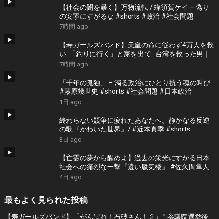
【社会の闇を暴く】万物流転 / 蜂須賀ケイ – 偽り
の安寧にすがるな #shorts #政治 #社会問題
7時間 ago
【寿ガールズバンド】天皇の命に従わず4万人を救
い..「釣りに行く」と家を出て.. 台湾を救った男｜
根本博『名もなき勝利』 by 寿STUDIO
7時間 ago
「千年の孤独」 – 濁る政治にひとり抗う魂の叫び
#藤原幾世史 #shorts #社会問題 #日本政治
1日 ago
終わらない競争に疲れたあなたへ。静かなる反逆
の歌『かわいた世界』/ #近本真季 #shorts
#music
3日 ago
【亡霊の夢から醒めよ】過去の栄光にすがる日本
社会への痛烈な一撃『遠い蜃気楼』 #佐久間隼人
4日 ago
最もよく見られた投稿
【寿ガールズバンド】「がんばれ！石破さん！２」 ” 参議院選挙後