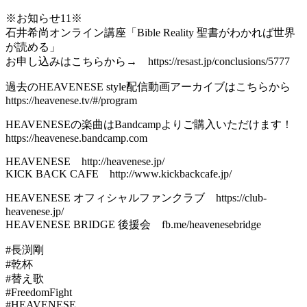
※お知らせ11※
石井希尚オンライン講座「Bible Reality 聖書がわかれば世界
が読める」
お申し込みはこちらから→ https://resast.jp/conclusions/5777
過去のHEAVENESE style配信動画アーカイブはこちらから
https://heavenese.tv/#/program
HEAVENESEの楽曲はBandcampよりご購入いただけます！
https://heavenese.bandcamp.com
HEAVENESE http://heavenese.jp/
KICK BACK CAFE http://www.kickbackcafe.jp/
HEAVENESE オフィシャルファンクラブ https://club-
heavenese.jp/
HEAVENESE BRIDGE 後援会 fb.me/heavenesebridge
#長渕剛
#乾杯
#替え歌
#FreedomFight
#HEAVENESE