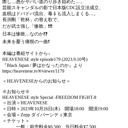
際し…愚かヤバい道のり歩き始めた…」
芸能スキャンダルの影で日本版CDC設立法成立、
血税はドバドバ流出、毒💉も流入しまくる…。
長渕剛「乾杯」の替え歌で、
だが武士強し「惨敗」❗❗❗
日本は惨敗…なのか❗❓
未来を憂う痛恨の一曲❗
本編は番組サイトから↓
HEAVENESE style episode179 (2023.9.10号)
『Black Japan / 夢はかなったのか』より
https://heavenese.tv/#/viewer/1179
＜HEAVENESEからのお知らせ＞
※お知らせ※
HEAVENESE style Special -FREEDOM FIGHT-8
＜出演＞HEAVENESE
＜日時＞2023年10月26日(木) 開場18:00 開演19:00
＜会場＞Zepp ダイバーシティ東京
＜チケット＞
一般：前売料金¥6,500 当日料金¥7,500