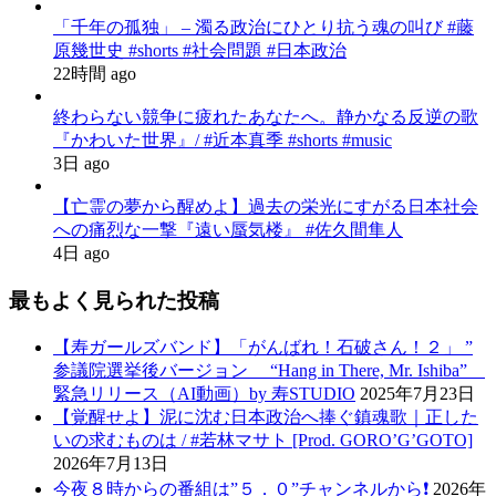
「千年の孤独」 – 濁る政治にひとり抗う魂の叫び #藤
原幾世史 #shorts #社会問題 #日本政治
22時間 ago
終わらない競争に疲れたあなたへ。静かなる反逆の歌
『かわいた世界』/ #近本真季 #shorts #music
3日 ago
【亡霊の夢から醒めよ】過去の栄光にすがる日本社会
への痛烈な一撃『遠い蜃気楼』 #佐久間隼人
4日 ago
最もよく見られた投稿
【寿ガールズバンド】「がんばれ！石破さん！２」 ”
参議院選挙後バージョン “Hang in There, Mr. Ishiba”
緊急リリース（AI動画）by 寿STUDIO
2025年7月23日
【覚醒せよ】泥に沈む日本政治へ捧ぐ鎮魂歌｜正した
いの求むものは / #若林マサト [Prod. GORO’G’GOTO]
2026年7月13日
今夜８時からの番組は”５．０”チャンネルから❗️
2026年