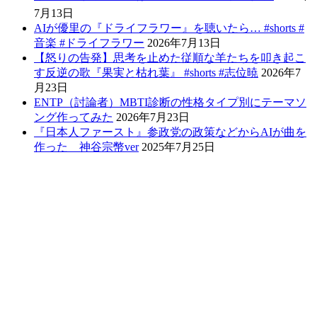
7月13日
AIが優里の『ドライフラワー』を聴いたら… #shorts #
音楽 #ドライフラワー
2026年7月13日
【怒りの告発】思考を止めた従順な羊たちを叩き起こ
す反逆の歌『果実と枯れ葉』 #shorts #志位暁
2026年7
月23日
ENTP（討論者）MBTI診断の性格タイプ別にテーマソ
ング作ってみた
2026年7月23日
『日本人ファースト』参政党の政策などからAIが曲を
作った 神谷宗幣ver
2025年7月25日