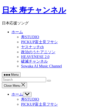
Skip
日本 寿チャンネル
to
content
日本応援ソング
ホーム
寿STUDIO
PICKUP富士見フサシ
ヤスナッチch
政治のうたアニソン
HEAVENESE 2.0
破滅チャンネル
Sowaka AI Music Channel
Menu
Close Menu
ホーム
Show
sub
寿STUDIO
menu
PICKUP富士見フサシ