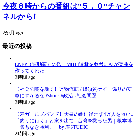
今夜８時からの番組は”５．０”チャン
ネルから❗️
2か月 ago
最近の投稿
ENFP（運動家）の歌 MBTI診断を参考にAIが楽曲を
作ってくれた
2時間 ago
【社会の闇を暴く】万物流転 / 蜂須賀ケイ – 偽りの安
寧にすがるな #shorts #政治 #社会問題
2時間 ago
【寿ガールズバンド】天皇の命に従わず4万人を救い..
「釣りに行く」と家を出て.. 台湾を救った男｜根本博
『名もなき勝利』 by 寿STUDIO
2時間 ago