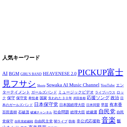
人気キーワード
PICKUP富士
AI
BGM
HEAVENESE 2.0
GIRL'S BAND
見フサシ
Sowaka AI Music Channel
YouTube
エン
Shorts
ターテイメント
ガールズバンド
ミュージックビデオ
ロッ
ライブハウス
応援ソング
政治
ク
保守
保守党
国家
失われた３０年
卑怯者
日
岸田首相
日本保守党
有本香
日本国総理大臣
日米同盟
早苗
本のガールズバンド
自民党
百田直樹
石破茂
社会問題
総理大臣
総裁選
自民
破滅チャンネル
音楽
飯
非公式応援歌
党保守
自由民主党
防衛
自民党総裁戦
闇ライブ