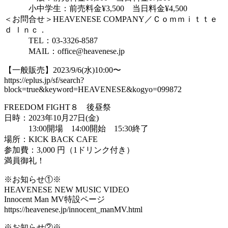
小中学生：前売料金¥3,500 当日料金¥4,500
＜お問合せ＞HEAVENESE COMPANY／Ｃｏｍｍｉｔｔｅ
ｄ ｌｎｃ．
TEL：03-3326-8587
MAIL：office@heavenese.jp
【一般販売】2023/9/6(水)10:00〜
https://eplus.jp/sf/search?
block=true&keyword=HEAVENESE&kogyo=099872
FREEDOM FIGHT８ 後昼祭
日時：2023年10月27日(金)
13:00開場 14:00開始 15:30終了
場所：KICK BACK CAFE
参加費：3,000 円（1ドリンク付き）
満員御礼！
※お知らせ①※
HEAVENESE NEW MUSIC VIDEO
Innocent Man MV特設ページ
https://heavenese.jp/innocent_manMV.html
※お知らせ②※