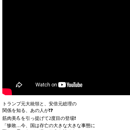
トランプ元大統領と、安倍元総理の
関係を知る、あの人が❗❓
筋肉美💪を引っ提げて2度目の登場❗
「惨敗…今、国は存亡の大きな大きな事態に