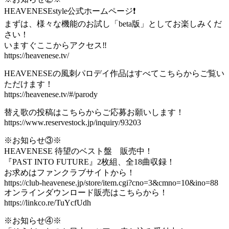
HEAVENESEstyle公式ホームページ❗️
まずは、様々な機能のお試し「beta版」としてお楽しみくだ
さい！
いますぐここからアクセス‼️
https://heavenese.tv/
HEAVENESEの風刺パロデイ作品はすべてこちらからご覧い
ただけます！
https://heavenese.tv/#/parody
替え歌の投稿はこちらからご応募お願いします！
https://www.reservestock.jp/inquiry/93203
※お知らせ③※
HEAVENESE 待望のベスト盤 販売中！
『PAST INTO FUTURE』2枚組、全18曲収録！
お求めはファンクラブサイトから！
https://club-heavenese.jp/store/item.cgi?cno=3&cmno=10&ino=88
オンラインダウンロード販売はこちらから！
https://linkco.re/TuYcfUdh
※お知らせ④※