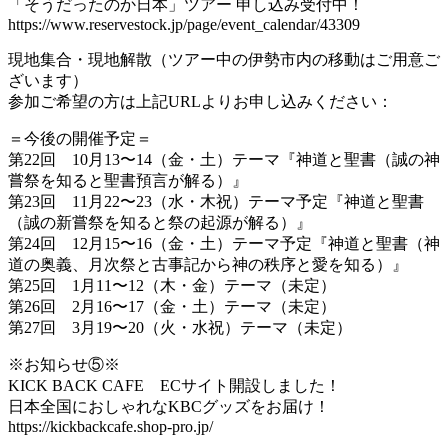
「そうだったのか日本」ツアー 申し込み受付中！
https://www.reservestock.jp/page/event_calendar/43309
現地集合・現地解散（ツアー中の伊勢市内の移動はご用意ご
ざいます）
参加ご希望の方は上記URLよりお申し込みください：
＝今後の開催予定＝
第22回 10月13〜14（金・土）テーマ『神道と聖書（誠の神
嘗祭を知ると聖書預言が解る）』
第23回 11月22〜23（水・木祝）テーマ予定『神道と聖書
（誠の新嘗祭を知ると祭の起源が解る）』
第24回 12月15〜16（金・土）テーマ予定『神道と聖書（神
道の奥義、月次祭と古事記から神の秩序と愛を知る）』
第25回 1月11〜12（木・金）テーマ（未定）
第26回 2月16〜17（金・土）テーマ（未定）
第27回 3月19〜20（火・水祝）テーマ（未定）
※お知らせ⑤※
KICK BACK CAFE ECサイト開設しました！
日本全国におしゃれなKBCグッズをお届け！
https://kickbackcafe.shop-pro.jp/