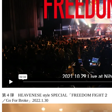
第４弾 HEAVENESE style SPECIAL「FREEDOM FIGHT２
／Go For Broke」2022.1.30