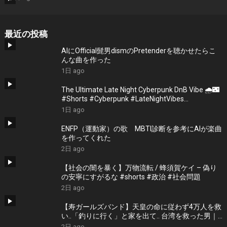
最近の投稿
AIにOfficial髭男dismのPretenderを聴かせたらこ
んな曲を作った
1日 ago
The Ultimate Late Night Cyberpunk DnB Vibe 🌧️🌃
#Shorts #Cyberpunk #LateNightVibes
#ElectronicMusic
1日 ago
ENFP（運動家）の歌 MBTI診断を参考にAIが楽曲
を作ってくれた
2日 ago
【社会の闇を暴く】万物流転 / 蜂須賀ケイ – 偽り
の安寧にすがるな #shorts #政治 #社会問題
2日 ago
【寿ガールズバンド】天皇の命に従わず4万人を救
い..「釣りに行く」と家を出て.. 台湾を救った男｜
根本博『名もなき勝利』 by 寿STUDIO
2日 ago