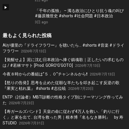
「千年の孤独」 – 濁る政治にひとり抗う魂の叫び
#藤原幾世史 #shorts #社会問題 #日本政治
3日 ago
最もよく見られた投稿
AIが優里の『ドライフラワー』を聴いたら… #shorts #音楽 #ドライ
フラワー
2026年7月13日
【覚醒せよ】泥に沈む日本政治へ捧ぐ鎮魂歌｜正したいの求むもの
は / #若林マサト [Prod. GORO’G’GOTO]
2026年7月13日
今夜８時からの番組は”５．０”チャンネルから❗️
2026年7月13日
【怒りの告発】思考を止めた従順な羊たちを叩き起こす反逆の歌
『果実と枯れ葉』 #shorts #志位暁
2026年7月23日
ENTP（討論者）MBTI診断の性格タイプ別にテーマソング作ってみ
た
2026年7月23日
【寿ガールズバンド】天皇の命に従わず4万人を救い..「釣りに行
く」と家を出て.. 台湾を救った男｜根本博『名もなき勝利』 by 寿
STUDIO
2026年7月31日