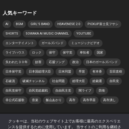
人気キーワード
AI
BGM
GIRL'S BAND
HEAVENESE 2.0
PICKUP富士見フサシ
SHORTS
SOWAKA AI MUSIC CHANNEL
YOUTUBE
エンターテイメント
ガールズバンド
ミュージックビデオ
ライブハウス
ロック
保守
保守党
卑怯者
国家
失われた３０年
妨害
応援ソング
政治
日本のガールズバンド
日本保守党
日本国総理大臣
日米同盟
早苗
有本香
百田直樹
石破茂
破滅チャンネル
社会問題
総理大臣
総裁選
自民党
自民党保守
自民党総裁戦
自由民主党
闇ライブ
防衛
非公式応援歌
音楽
飯山あかり
高市
高市早苗
高市潰し
© 2026 日本 寿チャンネル -
WordPress Theme
by
WPEnjoy
クッキーは、当社のウェブサイト上でお客様に最高のエクスペリエ
ンスを提供するために使用しています。 当サイトのご利用を継続さ
ホーム
プライバシーポリシー
著作権・肖像権について