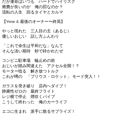
だが運命はいつも ハードでハイリスク
燃費が良いのが 俺の罰なのか？
流転の人生 回るタイヤとカルマ
【Verse 4: 最後のオーナー〜終焉】
やっと現れた 三人目の主（あるじ）
優しいおじい 話し方ふんわり
「これで余生は平和だな」なんて
そんな淡い期待 秒で砕かれたぜ
コンビニ駐車場 輪止めの前
おじいが踏み間違えた アクセル全開！？
モーター唸る 解き放つトルク
これが噂の 「プリウス・ロケット」 モード突入！！
ガラスを突き破り 店内へダイブ！
静粛性ゼロの 最終フライト
レジ横で停止 煙吹くパイプ
こうして終わった 俺のカーライフ
エコに生まれ 派手に散るサプライズ！