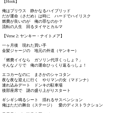
【Hook】
俺はプリウス 静かなるハイブリッド
だが運命（さだめ）は時に ハードでハイリスク
燃費が良いのが 俺の罪なのか？
流転の人生 回るタイヤとカルマ
【Verse 2: ヤンキー・ナイトメア】
一ヶ月後 現れた買い手
金髪ジャージの 地元の外道（ヤンキー）
「燃費イイなら ガソリン代浮くっしょ？」
そんなノリで 俺の運命ひっくり返るっしょ！
エコカーなのに まさかのシャコタン
夜な夜な迎えに行く やりマンの女（マドンナ）
連れ込みデート ドンキの駐車場
後部座席で 謎の盛り上がりスタート
ギシギシ鳴るシート 揺れるサスペンション
俺はただの舞台（ステージ） 愛のディストラクション