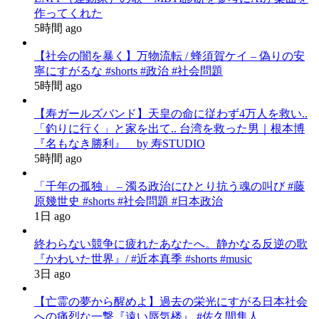
作ってくれた
5時間 ago
【社会の闇を暴く】万物流転 / 蜂須賀ケイ – 偽りの安
寧にすがるな #shorts #政治 #社会問題
5時間 ago
【寿ガールズバンド】天皇の命に従わず4万人を救い..
「釣りに行く」と家を出て.. 台湾を救った男｜根本博
『名もなき勝利』 by 寿STUDIO
5時間 ago
「千年の孤独」 – 濁る政治にひとり抗う魂の叫び #藤
原幾世史 #shorts #社会問題 #日本政治
1日 ago
終わらない競争に疲れたあなたへ。静かなる反逆の歌
『かわいた世界』/ #近本真季 #shorts #music
3日 ago
【亡霊の夢から醒めよ】過去の栄光にすがる日本社会
への痛烈な一撃『遠い蜃気楼』 #佐久間隼人