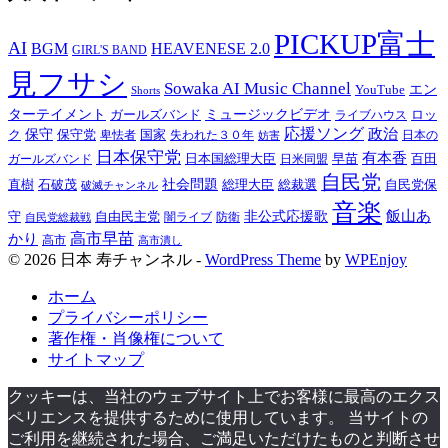
PICKUP富士
AI
BGM
HEAVENESE 2.0
GIRL'S BAND
見フサシ
Sowaka AI Music Channel
YouTube
エン
Shorts
ターテイメント
ガールズバンド
ミュージックビデオ
ロッ
ライブハウス
応援ソング
政治
ク
保守
保守党
国家
失われた３０年
卑怯者
日本の
妨害
日本保守党
有本香
百田
日本国総理大臣
日米同盟
早苗
ガールズバンド
自民党
直樹
石破茂
社会問題
総理大臣
総裁選
自民党保
破滅チャンネル
音楽
飯山あ
非公式応援歌
守
自由民主党
防衛
自民党総裁戦
闇ライブ
高市早苗
かり
高市
高市潰し
© 2026 日本 寿チャンネル -
WordPress Theme
by
WPEnjoy
ホーム
プライバシーポリシー
著作権・肖像権について
サイトマップ
クッキーは、当社のウェブサイト上でお客様に最高のエクス
ペリエンスを提供するために使用しています。 当サイトの
ご利用を継続された場合、ご満足いただけたものと判断させ