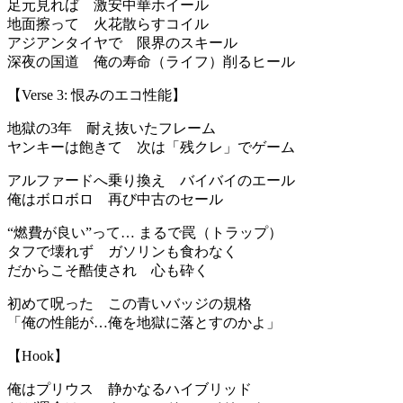
足元見れば 激安中華ホイール
地面擦って 火花散らすコイル
アジアンタイヤで 限界のスキール
深夜の国道 俺の寿命（ライフ）削るヒール
【Verse 3: 恨みのエコ性能】
地獄の3年 耐え抜いたフレーム
ヤンキーは飽きて 次は「残クレ」でゲーム
アルファードへ乗り換え バイバイのエール
俺はボロボロ 再び中古のセール
“燃費が良い”って… まるで罠（トラップ）
タフで壊れず ガソリンも食わなく
だからこそ酷使され 心も砕く
初めて呪った この青いバッジの規格
「俺の性能が…俺を地獄に落とすのかよ」
【Hook】
俺はプリウス 静かなるハイブリッド