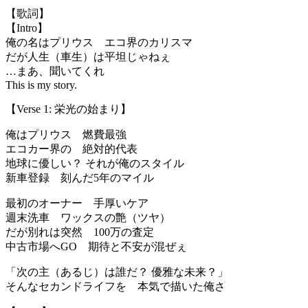
【歌詞】
【Intro】
俺の名はプリウス エコ界のカリスマ
だが人生（車生）は平坦じゃねぇ
…まあ、聞いてくれ
This is my story.
【Verse 1: 栄光の始まり】
俺はプリウス 燃費最強
エコカー界の 絶対的代表
地球に優しい？ それが俺のスタイル
新車登録 刻んだ5年のマイル
最初のオーナー 手厚いケア
週末洗車 ワックスの艶（ツヤ）
だが別れは突然 100万の査定
中古市場へGO 期待と不安が混ぜぇ
「次の主（あるじ）は誰だ？ 優雅な未来？」
そんなセカンドライフを 本気で描いた俺さ