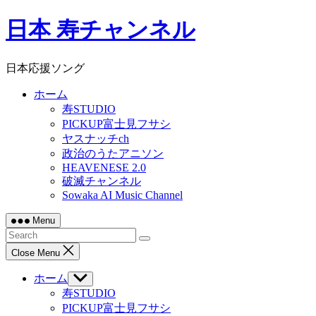
Skip
日本 寿チャンネル
to
content
日本応援ソング
ホーム
寿STUDIO
PICKUP富士見フサシ
ヤスナッチch
政治のうたアニソン
HEAVENESE 2.0
破滅チャンネル
Sowaka AI Music Channel
Menu
Close Menu
ホーム
Show
sub
寿STUDIO
menu
PICKUP富士見フサシ