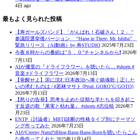
4日 ago
最もよく見られた投稿
【寿ガールズバンド】「がんばれ！石破さん！２」 ”
参議院選挙後バージョン “Hang in There, Mr. Ishiba”
緊急リリース（AI動画）by 寿STUDIO
2025年7月23日
今夜８時からの番組は”５．０”チャンネルから❗️
2026年
7月13日
AIが優里の『ドライフラワー』を聴いたら… #shorts #
音楽 #ドライフラワー
2026年7月13日
【覚醒せよ】泥に沈む日本政治へ捧ぐ鎮魂歌｜正した
いの求むものは / #若林マサト [Prod. GORO’G’GOTO]
2026年7月13日
【怒りの告発】思考を止めた従順な羊たちを叩き起こ
す反逆の歌『果実と枯れ葉』 #shorts #志位暁
2026年7
月23日
ENTP（討論者）MBTI診断の性格タイプ別にテーマソ
ング作ってみた
2026年7月23日
AIがCreepy NutsのBling-Bang-Bang-Bornを聴いたらこん
な曲作ってくれた
2025年11月14日