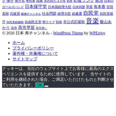
応援ソング
政治
ク
保守
保守党
国家
失われた３０年
卑怯者
日本の
妨害
日本保守党
有本香
百田
日本国総理大臣
日米同盟
早苗
ガールズバンド
自民党
直樹
石破茂
社会問題
総理大臣
総裁選
自民党保
破滅チャンネル
音楽
飯山あ
非公式応援歌
守
自由民主党
防衛
自民党総裁戦
闇ライブ
高市早苗
かり
高市
高市潰し
© 2026 日本 寿チャンネル -
WordPress Theme
by
WPEnjoy
ホーム
プライバシーポリシー
著作権・肖像権について
サイトマップ
クッキーは、当社のウェブサイト上でお客様に最高のエクス
ペリエンスを提供するために使用しています。 当サイトの
ご利用を継続された場合、ご満足いただけたものと判断させ
ていただきます。
OK