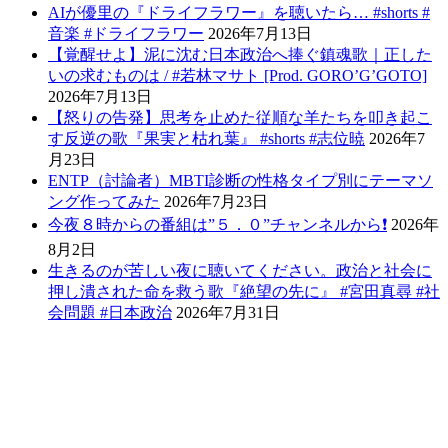
AIが優里の『ドライフラワー』を聴いたら… #shorts #
音楽 #ドライフラワー
2026年7月13日
【覚醒せよ】泥に沈む日本政治へ捧ぐ鎮魂歌｜正した
いの求むものは / #若林マサト [Prod. GORO’G’GOTO]
2026年7月13日
【怒りの告発】思考を止めた従順な羊たちを叩き起こ
す反逆の歌『果実と枯れ葉』 #shorts #志位暁
2026年7
月23日
ENTP（討論者）MBTI診断の性格タイプ別にテーマソ
ング作ってみた
2026年7月23日
今夜８時からの番組は”５．０”チャンネルから❗️
2026年
8月2日
生きるのが苦しい夜に聴いてください。政治と社会に
押し潰された命を救う歌『絶望の先に』 #宮田真尋 #社
会問題 #日本政治
2026年7月31日