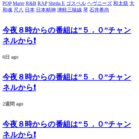
POP
Marre
R&B
RAP
Sheila E
ゴスペル
ヘヴニーズ
和太鼓
大
和魂
尺八
日本
日本精神
津軽三味線
琴
石井希尚
今夜８時からの番組は”５．０”チャン
ネルから❗️
6日 ago
今夜８時からの番組は”５．０”チャン
ネルから❗️
2週間 ago
今夜８時からの番組は”５．０”チャン
ネルから❗️