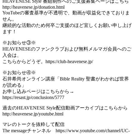
HEAVENESE Style 番組制作へのご支援募集ページはこちら
http://heavenese.jp/donation.html
YouTubeの審査基準が不透明で、動画が収益化できておりま
せん。
継続的な活動のため何卒ご支援のほど宜しくお願い申し上げ
ます！
※お知らせ③※
HEAVENESEのファンクラブおよび無料メルマガ会員へのご
入会は、
こちらからどうぞ。https://club-heavenese.jp/
※お知らせ④※
石井希尚オンライン講座「Bible Reality 聖書がわかれば世界
が読める」
お申し込みページはこちらから→
https://resast.jp/conclusions/5777
過去のHEAVENESE Style配信動画アーカイブはこちらから
http://heavenese.jp/youtube.html
マレのトークを抜粋して配信
The messageチャンネル https://www.youtube.com/channel/UC-