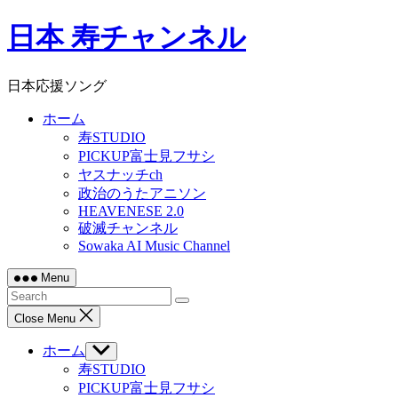
Skip
日本 寿チャンネル
to
content
日本応援ソング
ホーム
寿STUDIO
PICKUP富士見フサシ
ヤスナッチch
政治のうたアニソン
HEAVENESE 2.0
破滅チャンネル
Sowaka AI Music Channel
Menu
Close Menu
ホーム
Show
sub
寿STUDIO
menu
PICKUP富士見フサシ