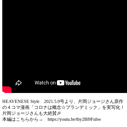
HEAVENESE Style 2021.5.9号より、片岡ジョージさん原作
の４コマ漫画「コロナは概念☆プランデミック」を実写化！
片岡ジョージさんも大絶賛🎉
本編はこちらから→ https://youtu.be/tby2Bl9Fuhw