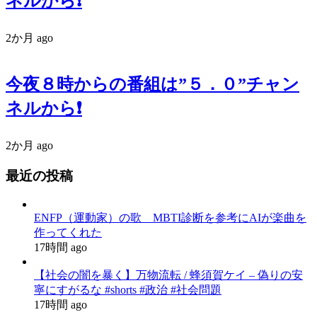
ネルから❗️
2か月 ago
今夜８時からの番組は”５．０”チャン
ネルから❗️
2か月 ago
最近の投稿
ENFP（運動家）の歌 MBTI診断を参考にAIが楽曲を
作ってくれた
17時間 ago
【社会の闇を暴く】万物流転 / 蜂須賀ケイ – 偽りの安
寧にすがるな #shorts #政治 #社会問題
17時間 ago