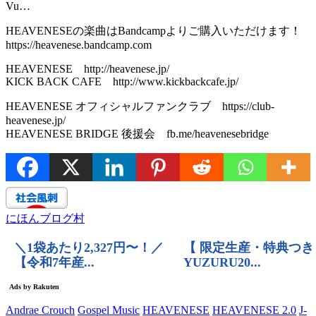
Vu…
HEAVENESEの楽曲はBandcampよりご購入いただけます！
https://heavenese.bandcamp.com
HEAVENESE http://heavenese.jp/
KICK BACK CAFE http://www.kickbackcafe.jp/
HEAVENESE オフィシャルファンクラブ https://club-
heavenese.jp/
HEAVENESE BRIDGE 後援会 fb.me/heavenesebridge
にほんブログ村
Andrae Crouch
Gospel Music
HEAVENESE
HEAVENESE 2.0
J-