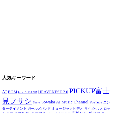
人気キーワード
PICKUP富士
AI
BGM
HEAVENESE 2.0
GIRL'S BAND
見フサシ
Sowaka AI Music Channel
YouTube
エン
Shorts
ターテイメント
ガールズバンド
ミュージックビデオ
ロッ
ライブハウス