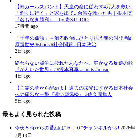
【寿ガールズバンド】天皇の命に従わず4万人を救い..
「釣りに行く」と家を出て.. 台湾を救った男｜根本博
『名もなき勝利』 by 寿STUDIO
17時間 ago
「千年の孤独」 – 濁る政治にひとり抗う魂の叫び #藤
原幾世史 #shorts #社会問題 #日本政治
2日 ago
終わらない競争に疲れたあなたへ。静かなる反逆の歌
『かわいた世界』/ #近本真季 #shorts #music
4日 ago
【亡霊の夢から醒めよ】過去の栄光にすがる日本社会
への痛烈な一撃『遠い蜃気楼』 #佐久間隼人
5日 ago
最もよく見られた投稿
今夜８時からの番組は”５．０”チャンネルから❗️
2026年
7月13日