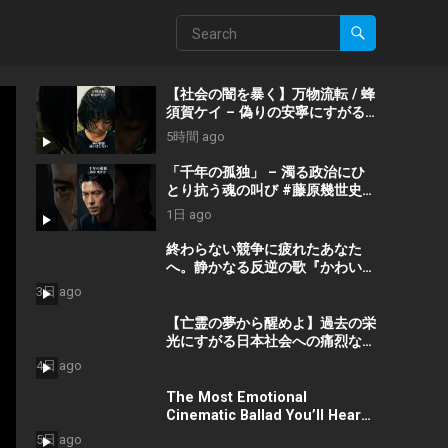
【社会の闇を暴く】万物流転 / 蜂
須賀ケイ – 偽りの安寧にすがる
な #shorts #政治 #社会問題
5時間 ago
「千年の孤独」 – 濁る政治にひ
とり抗う魂の叫び #藤原幾世史
#shorts #社会問題 #日本政治
1日 ago
終わらない競争に疲れたあなた
へ。静かなる反逆の歌『かわいた
世界』/ #近本真季 #shorts
3日 ago
#music
【亡霊の夢から醒めよ】過去の栄
光にすがる日本社会への痛烈な一
撃『遠い蜃気楼』 #佐久間隼人
4日 ago
The Most Emotional
Cinematic Ballad You’ll Hear
Today #Shorts
5日 ago