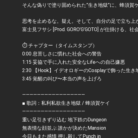
そんな偽りで塗り固められた”生き地獄”に、蜂須賀
思考を止めるな。疑え。そして、自分の足で立ち上
富士見フサシ [Prod. GORO’G’GOTO] が仕掛
⏱️ チャプター（タイムスタンプ）
0:00 息苦しさに慣れた社会への警告
1:15 妥協で手に入れた安全なLifeへの自己嫌悪
2:30 【Hook】イデオロギーのCosplayで飾った生き
3:45 覚醒の叫び〜本当の声を上げろ
—————————————————
■ 歌詞：私利私欲生き地獄 / 蜂須賀ケイ
—————————————————
重い足引きずり込む 地下鉄のDungeon
無表情な顔並ぶ 誰かが決めたMansion
今日もまた感情 押し殺してPunch in