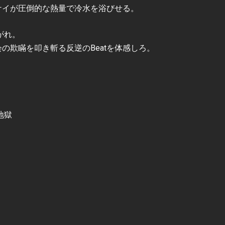
ケイが圧倒的な熱量で冷水を浴びせる。
がれ。
ける、社会の欺瞞を叩き斬る反逆のBeatを体感しろ。
地獄