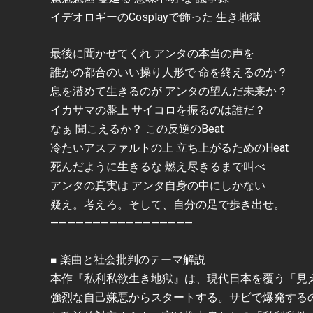
イデオロギーのCosplayで飾った 生き地獄
最後に聞かせてくれ アンタの本当の声を
誰かの都合のいい操り人形で 命を終えるのか？
息を潜めて生きるのが アンタの望んだ未来か？
イカサマの盤上 サイコロを振るのは誰だ？
なぁ 聞こえるか？ この反逆のBeat
冷たいアスファルトの上 立ち上がるためのHeat
死んだように生きるな 燃え尽きるまで叫べ
アンタの真実は アンタ自身の中にしかない
疑え。考えろ。そして、自分の足で歩き出せ。
—————————————————
■ 楽曲と社会批判のテーマ解説
本作『私利私欲生き地獄』は、現代日本を覆う「見
強烈な自己嫌悪からスタートする。サビで爆発する