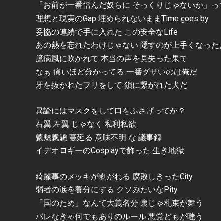
「お前が一番憎んだ奴らに そっくりじゃないか」っ
理想と現実のGap 埋められないままTime goes by
妥協の連続で手に入れた この安全なLife
あの熱を忘れたわけじゃない 隠すのが上手くなった
臆病風に吹かれて 本当の声を見失った果て
なぁ 痛いほど分かってる 一番ダサいのは俺だ
牙を抜かれたフリをして 鎖に繋がれた犬だ
異論にはマスクをして口をふさげってか？
右翼 左翼 じゃなく 私利私欲
魑魅魍魎 蔓延る 意味不明 な 議事録
イデオロギーのCosplayで飾った 生き地獄
綺麗事のメッキが剥がれる 腐敗しきったCity
弱者の涙を養分にする クソみたいなPity
「国のため」なんて大義名分 裏じゃ札束が舞う
バレなきゃ何でもありのルール 悪党どもが嗤う