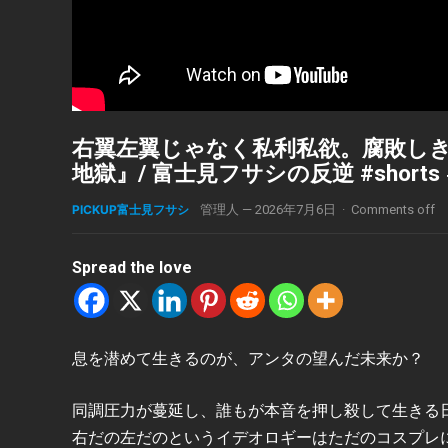
右翼左翼じゃなく私利私欲。腐敗しき
地獄』/ 富士見フサシの反逆 #short
PICKUP富士見フサシ
管理人
—
2026年7月6日
·
Comments off
Spread the love
息を潜めて生きるのが、アンタの望んだ未来か？
同調圧力が蔓延し、誰もが本音を押し殺して生きる
右だの左だのというイデオロギーはただのコスプレ