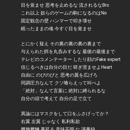
目を覚ませ 思考を止めるな 流されるなBro
これ以上 奴らのゲームの駒になるのはNo
固定観念の壁 ハンマーで叩き壊せ
眠ったままの魂 今すぐ目を覚ませ
とにかく疑え その裏の裏の裏の裏まで
与えられた餌を丸呑みするな 最後の最後まで
テレビのコメンテーター したり顔のFake expert
信じるべきは自分の目だ 研ぎ澄ませよHeart
自由に のびのびと 思考の翼を広げろ
同調圧力なんて クソ喰らえって叫べよ
「絶対」なんて言葉に 絶対に縛られるな
自分の頭で考えて 自分の足で立て
異論にはマスクをして口をふさげってか？
右翼 左翼 じゃなく 私利私欲
魑魅魍魎 蔓延る 意味不明 な 議事録