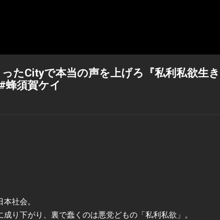
ったCityで本当の声を上げろ『私利私欲生き
s #蜂須賀ケイ
日本社会。
に成り下がり、裏で蠢くのは悪党どもの「私利私欲」。