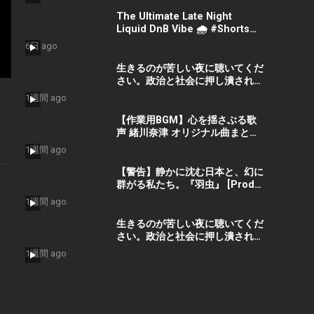
#CinematicMusic
#EmotionalVibes #Piano
The Ultimate Late Night
Liquid DnB Vibe 🌧️ #Shorts
#LiquidDnB #Cyberpunk
6日 ago
#Vibes #ElectronicMusic
生きるのが苦しい夜に聴いてくだ
さい。政治と社会に押し潰された
命を救う歌『絶望の先に』 #宮田
1週間 ago
真尋 #社会問題 #日本政治
【作業用BGM】心を揺さぶる歌
声 緒川奈津 オリジナル曲まとめ
– Best Selection ベストセレク
1週間 ago
ション #shorts #作業用bgm
#music #音楽
【警告】静かに沈む日本と、幻に
群がる私たち。『羽虫』 [Prod.
GORO’G’GOTO] #shorts #出水
1週間 ago
蓮美
生きるのが苦しい夜に聴いてくだ
さい。政治と社会に押し潰された
命を救う歌『絶望の先に』 #宮田
1週間 ago
真尋 #shorts