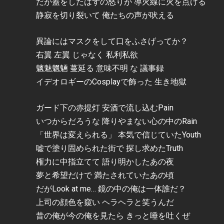
だが蓋をしたはずの怒りが 導火線に火を点ける
静寂を切り裂いて 俺たちの声が吠える
異論にはマスクをして口をふさげってか？
右翼 左翼 じゃなく 私利私欲
魑魅魍魎 蔓延る 意味不明 な 議事録
イデオロギーのCosplayで飾った 生き地獄
ガード下の赤提灯 安酒で流し込むPain
いつからだろうな 降りやまない心の中のRain
「世界は変えられる」 本気で信じていたYouth
嘘で塗り固められた街で 探し求めたTruth
権力に中指立てて 語り明かしたあの夜
夢と希望だけで 満たされていたあの頃
だがLook at me… 鏡の中の俺は一体誰だ？
上司の顔色を窺い ヘラヘラと笑うんだ
昔の俺が今の俺を見たら きっと唾を吐くぜ