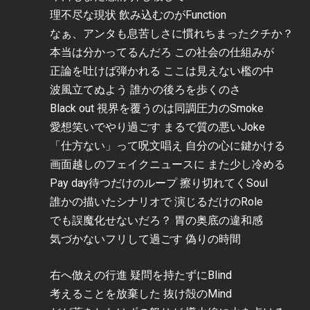
理不尽な現状 飲み込むのがFunction
なぁ、アンタも息苦しさに慣れちまったクチか？
本当は分かってるんだろ この社会の仕組みが
正論を吐けば弾かれる ここは見えない檻の中
波風立てぬよう 誰かの後ろを歩くのさ
Black out 視界を覆うのは同調圧力のSmoke
愛想笑いでやり過ごす まるで質の悪いJoke
「仕方ない」って呪文唱え 自分の心に鍵かける
画面越しのフェイクニュースに また少し冷める
Pay day待つだけのループ 擦り切れてくSoul
誰かの描いたシナリオで 演じるだけのRole
でも誤魔化せないだろ？ 胃の奥底の違和感
気づかないフリして過ごす 偽りの時間
右へ倣えの行進 疑問を持たずにBlind
考えることを放棄した 抜け殻のMind