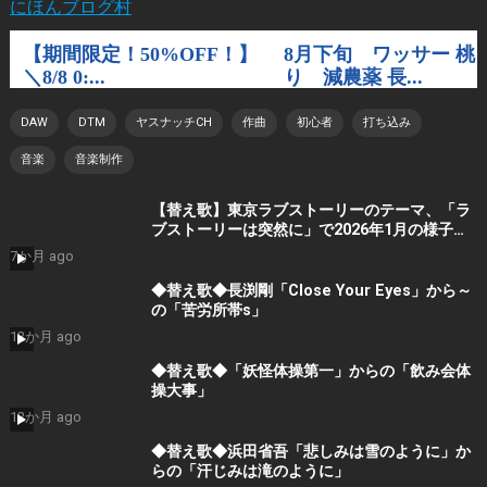
にほんブログ村
DAW
DTM
ヤスナッチCH
作曲
初心者
打ち込み
音楽
音楽制作
【替え歌】東京ラブストーリーのテーマ、「ラ
ブストーリーは突然に」で2026年1月の様子を
歌ってみました。
7か月 ago
◆替え歌◆長渕剛「Close Your Eyes」から～
の「苦労所帯s」
12か月 ago
◆替え歌◆「妖怪体操第一」からの「飲み会体
操大事」
12か月 ago
◆替え歌◆浜田省吾「悲しみは雪のように」か
らの「汗じみは滝のように」