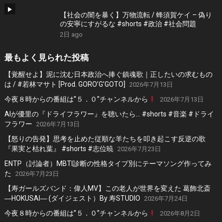
【社会の闇を暴く】万物流転 / 蜂須賀ケイ – 偽り
の安寧にすがるな #shorts #政治 #社会問題
2日 ago
最もよく見られた投稿
【覚醒せよ】泥に沈む日本政治へ捧ぐ鎮魂歌｜正したいの求むもの
は / #若林マサト [Prod. GORO’G’GOTO]
2026年7月13日
今夜８時からの番組は”５．０”チャンネルから
2026年7月13日
AIが優里の『ドライフラワー』を聴いたら… #shorts #音楽 #ドライ
フラワー
2026年7月13日
【怒りの告発】思考を止めた従順な羊たちを叩き起こす反逆の歌
『果実と枯れ葉』 #shorts #志位暁
2026年7月23日
ENTP（討論者）MBTI診断の性格タイプ別にテーマソング作ってみ
た
2026年7月23日
【寿ガールズバンド：偉人MV】この老人が世界を変えた 葛飾北斎
―HOKUSAI― (ダイジェスト）By 寿STUDIO
2026年7月24日
今夜８時からの番組は”５．０”チャンネルから
2026年8月2日