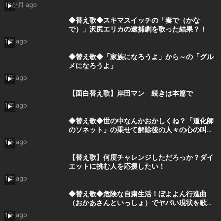
12か月 ago
◆替え歌◆スキマスイッチの「奏で（かな
で）」沢尻エリカの逮捕劇を歌った結果？！
1年 ago
◆替え歌◆「家族になろうよ」から～の「グル
メになろうよ」
1年 ago
【面白替え歌】岸田マン 続きは本篇で
1年 ago
◆替え歌◆世の中なんかおかしくね？「道化師
のソネット」の乗せて解除後の人々の心の叫び
を歌ってみた。
1年 ago
【替え歌】何度チャレンジしただろっか？ダイ
エットに挑む人を応援したい！
1年 ago
◆替え歌◆危険な自粛生活！ぼよよん行進曲
（おかあさんといっしょ）でヤバい現状を歌で
表現！
1年 ago