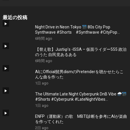
最近の投稿
Night Drive in Neon Tokyo
80s City Pop
Synthwave #Shorts #Synthwave #CityPop
#NightDrive
6時間 ago
【替え歌】Justiφ’s -ISSA – 仮面ライダー555 政治
のうた 自民党あるある
6時間 ago
AIにOfficial髭男dismのPretenderを聴かせたらこ
んな曲を作った
1日 ago
The Ultimate Late Night Cyberpunk DnB Vibe
#Shorts #Cyberpunk #LateNightVibes
#ElectronicMusic
1日 ago
ENFP（運動家）の歌 MBTI診断を参考にAIが楽曲
を作ってくれた
2日 ago