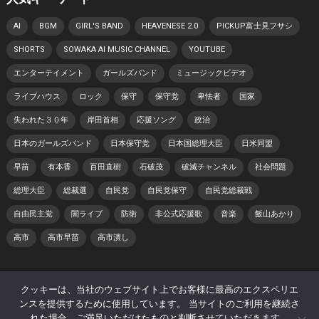
AI
BGM
GIRL'S BAND
HEAVENESE 2.0
PICKUP富士見フサシ
SHORTS
SOWAKA AI MUSIC CHANNEL
YOUTUBE
エンターテイメント
ガールズバンド
ミュージックビデオ
ライブハウス
ロック
保守
保守党
卑怯者
国家
失われた３０年
岸田首相
応援ソング
政治
日本のガールズバンド
日本保守党
日本国総理大臣
日米同盟
早苗
有本香
百田直樹
石破茂
破滅チャンネル
社会問題
総理大臣
総裁選
自民党
自民党保守
自民党総裁戦
自由民主党
闇ライブ
防衛
非公式応援歌
音楽
飯山あかり
高市
高市早苗
高市潰し
© 2026 日本 寿チャンネル -
WordPress Theme
by
WPEnjoy
クッキーは、当社のウェブサイト上でお客様に最高のエクスペリエ
ンスを提供するために使用しています。 当サイトのご利用を継続さ
ホーム
プライバシーポリシー
著作権・肖像権について
れた場合、ご満足いただけたものと判断させていただきます。