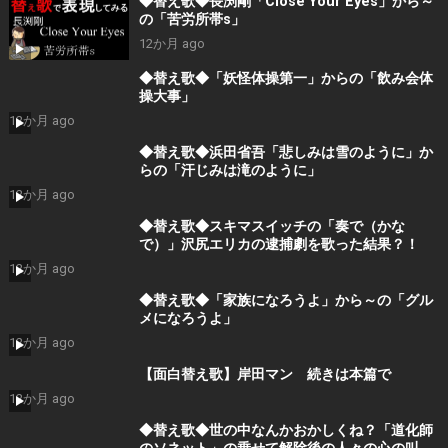
◆替え歌◆長渕剛「Close Your Eyes」から～
の「苦労所帯s」
12か月 ago
◆替え歌◆「妖怪体操第一」からの「飲み会体
操大事」
12か月 ago
◆替え歌◆浜田省吾「悲しみは雪のように」か
らの「汗じみは滝のように」
12か月 ago
◆替え歌◆スキマスイッチの「奏で（かな
で）」沢尻エリカの逮捕劇を歌った結果？！
12か月 ago
◆替え歌◆「家族になろうよ」から～の「グル
メになろうよ」
12か月 ago
【面白替え歌】岸田マン 続きは本篇で
12か月 ago
◆替え歌◆世の中なんかおかしくね？「道化師