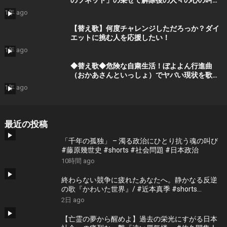
のソネット」の乗せて解除後の人々の心の叫び
を歌ってみた。
1年 ago
【替え歌】何度チャレンジしただろっか？ダイ
エットに挑む人を応援したい！
1年 ago
◆替え歌◆危険な自粛生活！ぼよよん行進曲
（おかあさんといっしょ）でヤバい現状を歌で
表現！
1年 ago
最近の投稿
「千年の孤独」 – 濁る政治にひとり抗う魂の叫び
#藤原幾世史 #shorts #社会問題 #日本政治
10時間 ago
終わらない競争に疲れたあなたへ。静かなる反逆
の歌『かわいた世界』/ #近本真季 #shorts
#music
2日 ago
【亡霊の夢から醒めよ】過去の栄光にすがる日本