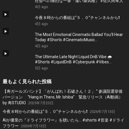
社会への痛烈な一撃『遠い蜃気楼』 #佐久間隼人
4日 ago
今夜８時からの番組は”５．０”チャンネルから❗️
4日 ago
The Most Emotional Cinematic Ballad You’ll Hear
Today #Shorts #CinematicMusic
#EmotionalVibes #Piano
4日 ago
The Ultimate Late Night Liquid DnB Vibe 🌧️
#Shorts #LiquidDnB #Cyberpunk #Vibes
#ElectronicMusic
5日 ago
最もよく見られた投稿
【寿ガールズバンド】「がんばれ！石破さん！２」 ” 参議院選挙後
バージョン “Hang in There, Mr. Ishiba” 緊急リリース（AI動画）
by 寿STUDIO
2025年7月23日
今夜８時からの番組は”５．０”チャンネルから❗️
2026年7月13日
AIが優里の『ドライフラワー』を聴いたら… #shorts #音楽 #ドライ
フラワー
2026年7月13日