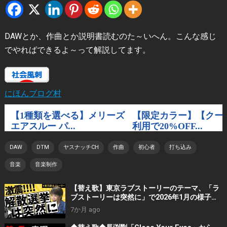
DAWとか、作曲とか説明書読むのた～いへん。こんな感じ
でやればできるよ～って解説してます。
にほんブログ村
DAW
DTM
ヤスナッチCH
作曲
初心者
打ち込み
音楽
音楽制作
【替え歌】東京ラブストーリーのテーマ、「ラ
ブストーリーは突然に」で2026年1月の様子を
歌ってみました。
7か月 ago