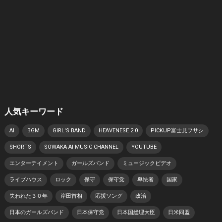
人気キーワード
AI
BGM
GIRL'S BAND
HEAVENESE 2.0
PICKUP富士見フサシ
SHORTS
SOWAKA AI MUSIC CHANNEL
YOUTUBE
エンターテイメント
ガールズバンド
ミュージックビデオ
ライブハウス
ロック
保守
保守党
卑怯者
国家
失われた３０年
岸田首相
応援ソング
政治
日本のガールズバンド
日本保守党
日本国総理大臣
日米同盟