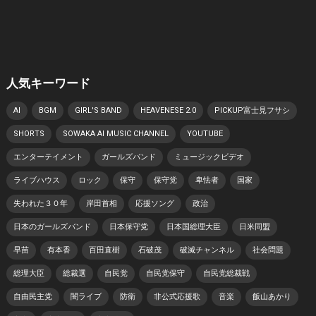
人気キーワード
AI
BGM
GIRL'S BAND
HEAVENESE 2.0
PICKUP富士見フサシ
SHORTS
SOWAKA AI MUSIC CHANNEL
YOUTUBE
エンターテイメント
ガールズバンド
ミュージックビデオ
ライブハウス
ロック
保守
保守党
卑怯者
国家
失われた３０年
岸田首相
応援ソング
政治
日本のガールズバンド
日本保守党
日本国総理大臣
日米同盟
早苗
有本香
百田直樹
石破茂
破滅チャンネル
社会問題
総理大臣
総裁選
自民党
自民党保守
自民党総裁戦
自由民主党
闇ライブ
防衛
非公式応援歌
音楽
飯山あかり