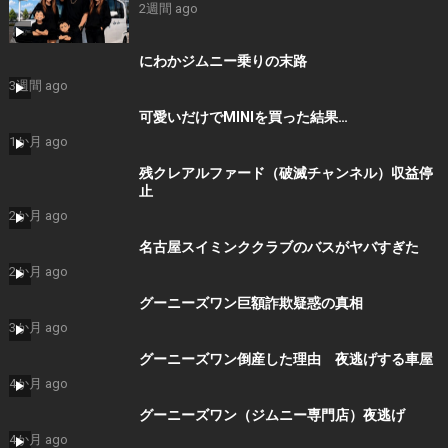
2週間 ago
にわかジムニー乗りの末路
3週間 ago
可愛いだけでMINIを買った結果…
1か月 ago
残クレアルファード（破滅チャンネル）収益停
止
2か月 ago
名古屋スイミンククラブのバスがヤバすぎた
2か月 ago
グーニーズワン巨額詐欺疑惑の真相
3か月 ago
グーニーズワン倒産した理由 夜逃げする車屋
4か月 ago
グーニーズワン（ジムニー専門店）夜逃げ
4か月 ago