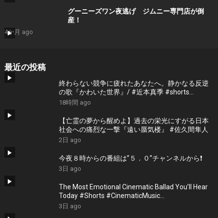
グーニーズワン夜逃げ ジムニー専門店が倒
産！
4か月 ago
最近の投稿
終わらない競争に疲れたあなたへ。静かなる反逆
の歌『かわいた世界』/ #近本真季 #shorts
#music
18時間 ago
【亡霊の夢から醒めよ】過去の栄光にすがる日本
社会への痛烈な一撃『遠い蜃気楼』 #佐久間隼人
2日 ago
今夜８時からの番組は”５．０”チャンネルから❗️
3日 ago
The Most Emotional Cinematic Ballad You’ll Hear
Today #Shorts #CinematicMusic
#EmotionalVibes #Piano
3日 ago