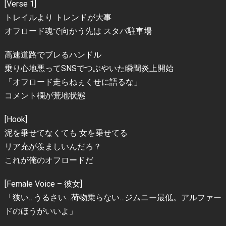
[Verse 1]
トレイルより トレンドが大事
オフロード魂で向かう先は スタバ駐車場
高速道路でブレるハンドル
乗り心地悪ってSNSでつぶやいた瞬間炎上開始
「オフロード走らねぇくせに語るな」
コメント欄が荒地状態
[Hook]
泥を乗せてなくても 女を乗せてる
リア充が羨ましいんだろ？
これが俺のオフロードだ
[Female Voice – 彼女]
「狭い…うるさい…荷物乗らない…ジムニー最低。アルファー
ドのほうがいいよ」