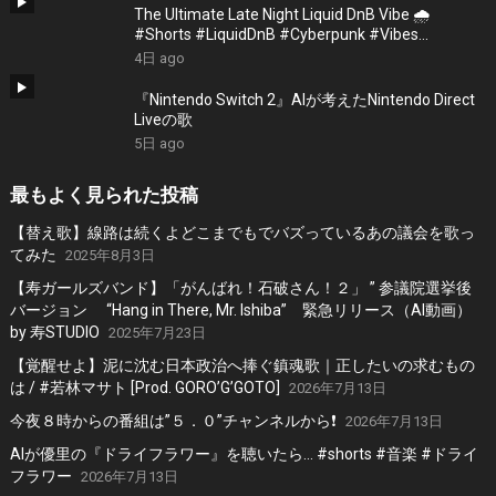
The Ultimate Late Night Liquid DnB Vibe 🌧️
#Shorts #LiquidDnB #Cyberpunk #Vibes
#ElectronicMusic
4日 ago
『Nintendo Switch 2』AIが考えたNintendo Direct
Liveの歌
5日 ago
最もよく見られた投稿
【替え歌】線路は続くよどこまでもでバズっているあの議会を歌っ
てみた
2025年8月3日
【寿ガールズバンド】「がんばれ！石破さん！２」 ” 参議院選挙後
バージョン “Hang in There, Mr. Ishiba” 緊急リリース（AI動画）
by 寿STUDIO
2025年7月23日
【覚醒せよ】泥に沈む日本政治へ捧ぐ鎮魂歌｜正したいの求むもの
は / #若林マサト [Prod. GORO’G’GOTO]
2026年7月13日
今夜８時からの番組は”５．０”チャンネルから❗️
2026年7月13日
AIが優里の『ドライフラワー』を聴いたら… #shorts #音楽 #ドライ
フラワー
2026年7月13日