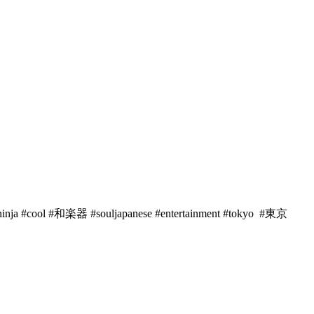
ol #和楽器 #souljapanese #entertainment #tokyo #東京