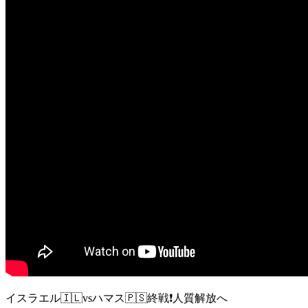
イスラエル🇮🇱vsハマス🇵🇸終戦❗️人質解放へ