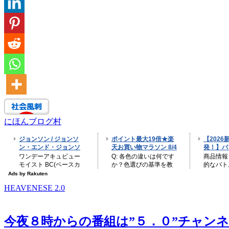
にほんブログ村
HEAVENESE 2.0
今夜８時からの番組は”５．０”チャンネル