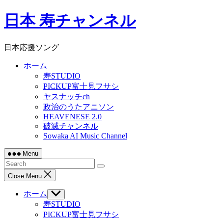
Skip
日本 寿チャンネル
to
content
日本応援ソング
ホーム
寿STUDIO
PICKUP富士見フサシ
ヤスナッチch
政治のうたアニソン
HEAVENESE 2.0
破滅チャンネル
Sowaka AI Music Channel
Menu
Close Menu
ホーム
Show
sub
寿STUDIO
menu
PICKUP富士見フサシ