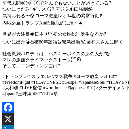
前代未聞😵米🇺🇸でとんでもないことが起きている⁉️
ついにきた⁉️イギリス🇬🇧デジタルID強制😱
気持ちわる〜😰ローマ教皇レオ14世の異常行動❓
内戦必至トランプAntifa徹底的に潰す🔥
世界が大注目👁日本🇯🇵初の女性総理誕生なるか⁉️
ついに出た💣石破80年談話📰緊急出演❗️佐藤和夫さんに聞く
社会風刺パロディは、ハスキーボイスのあの人が⁉️🤣
マレの激熱クライマックストーク🇯🇵
そして、エンディング曲は⁉️
#トランプ #イスラエルハマス戦争 #ローマ教皇レオ14世
#FreedomFight #HEAVENESE #Gospel #JapaneseSoul #HEAVENE
#大和魂 #LIVE配信 #worldmusic #japanese #エンターテイメント #和太鼓
#japan #三味線 #STYLE #筝