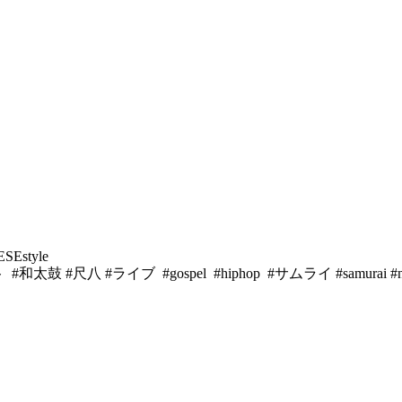
SEstyle
 #尺八 #ライブ #gospel #hiphop #サムライ #samurai #ninja #co