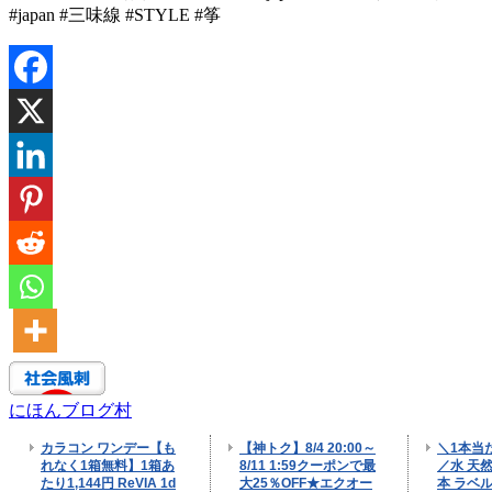
#japan #三味線 #STYLE #筝
にほんブログ村