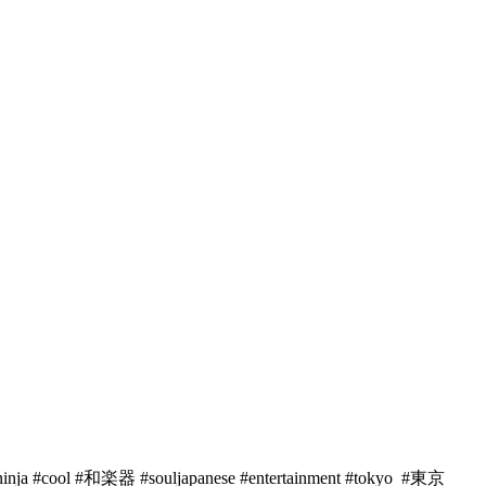
ol #和楽器 #souljapanese #entertainment #tokyo #東京