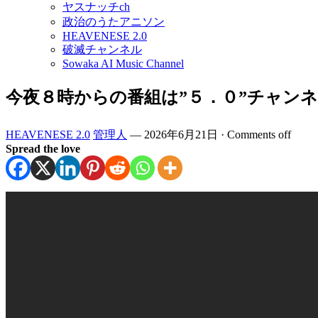
ヤスナッチch
政治のうたアニソン
HEAVENESE 2.0
破滅チャンネル
Sowaka AI Music Channel
今夜８時からの番組は”５．０”チャンネル
HEAVENESE 2.0
管理人
—
2026年6月21日
·
Comments off
Spread the love