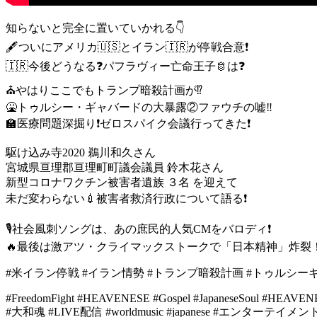
知らないと完全に置いていかれる👇
🖋️ついにアメリカ🇺🇸とイラン🇮🇷が停戦合意❗️
🇮🇷今後どうなる❓パフラヴィー亡命王子🫅は❓
⛪️やはりここでもトランプ暗殺計画が⁉️
🤮トゥルシー・ギャバードの大暴露②ファウチの嘘‼️
🏫医療問題深掘り❗️ゼロスパイク会議行ってきた❗️
駆け込み寺2020 鵜川和久さん
宮城県亘理郡亘理町町議会議員 鈴木花さん
新型コロナワクチン被害者遺族 ３名 を迎えて
未だ変わらない💉被害者救済行政について語る❗️
🎙社会風刺ソングは、あの庶民的人気CMをバロディ❗️
🔥最後は激アツ・クライマックストークで「日本精神」炸裂
#米イラン停戦 #イラン情勢 #トランプ暗殺計画 #トゥルシー
#FreedomFight #HEAVENESE #Gospel #JapaneseSoul #HEAVENE
#大和魂 #LIVE配信 #worldmusic #japanese #エンターテイメント #和太鼓