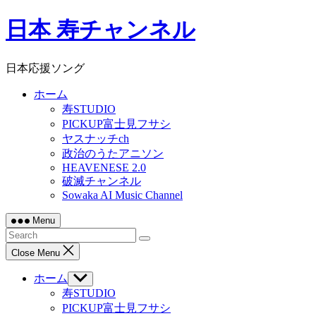
Skip
日本 寿チャンネル
to
content
日本応援ソング
ホーム
寿STUDIO
PICKUP富士見フサシ
ヤスナッチch
政治のうたアニソン
HEAVENESE 2.0
破滅チャンネル
Sowaka AI Music Channel
Menu
Close Menu
ホーム
Show
sub
寿STUDIO
menu
PICKUP富士見フサシ