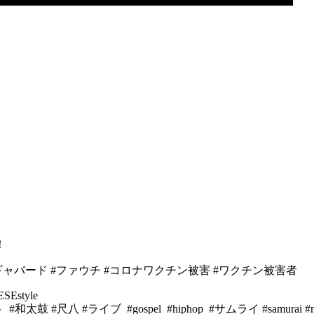
！
ギャバード #ファウチ #コロナワクチン被害 #ワクチン被害者
SEstyle
 #尺八 #ライブ #gospel #hiphop #サムライ #samurai #ninja #co