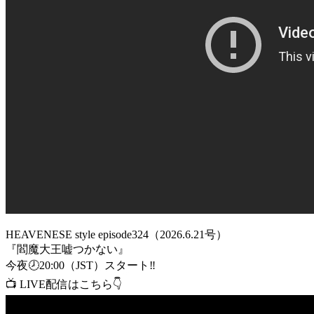
HEAVENESE style episode324（2026.6.21号）
『閻魔大王嘘つかない』
今夜🕗20:00（JST）スタート‼️
📺 LIVE配信はこちら👇