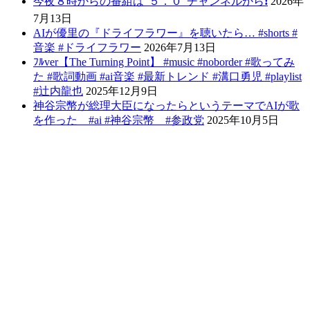
今夜８時からの番組は”５．０”チャンネルから❗️
2026年
7月13日
AIが優里の『ドライフラワー』を聴いたら… #shorts #
音楽 #ドライフラワー
2026年7月13日
ﾌﾙver【The Turning Point】 #music #noborder #歌ってみ
た #歌詞動画 #ai音楽 #最新トレンド #溝口勇児 #playlist
#辻内龍也
2025年12月9日
神谷宗幣が総理大臣になったらというテーマでAIが歌
を作った #ai #神谷宗幣 #参政党
2025年10月5日