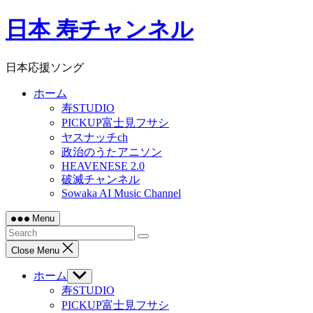
Skip
日本 寿チャンネル
to
content
日本応援ソング
ホーム
寿STUDIO
PICKUP富士見フサシ
ヤスナッチch
政治のうたアニソン
HEAVENESE 2.0
破滅チャンネル
Sowaka AI Music Channel
Menu
Close Menu
ホーム
Show
sub
寿STUDIO
menu
PICKUP富士見フサシ