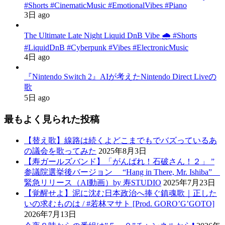
#Shorts #CinematicMusic #EmotionalVibes #Piano
3日 ago
The Ultimate Late Night Liquid DnB Vibe 🌧️ #Shorts
#LiquidDnB #Cyberpunk #Vibes #ElectronicMusic
4日 ago
『Nintendo Switch 2』AIが考えたNintendo Direct Liveの
歌
5日 ago
最もよく見られた投稿
【替え歌】線路は続くよどこまでもでバズっているあ
の議会を歌ってみた
2025年8月3日
【寿ガールズバンド】「がんばれ！石破さん！２」 ”
参議院選挙後バージョン “Hang in There, Mr. Ishiba”
緊急リリース（AI動画）by 寿STUDIO
2025年7月23日
【覚醒せよ】泥に沈む日本政治へ捧ぐ鎮魂歌｜正した
いの求むものは / #若林マサト [Prod. GORO’G’GOTO]
2026年7月13日