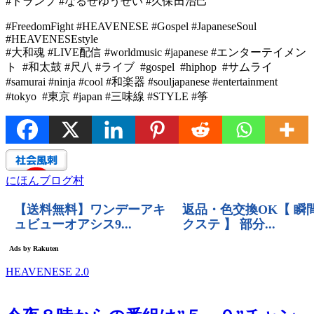
#トランプ #なるせゆうせい #久保田治己
#FreedomFight #HEAVENESE #Gospel #JapaneseSoul
#HEAVENESEstyle
#大和魂 #LIVE配信 #worldmusic #japanese #エンターテイメン
ト #和太鼓 #尺八 #ライブ #gospel #hiphop #サムライ
#samurai #ninja #cool #和楽器 #souljapanese #entertainment
#tokyo #東京 #japan #三味線 #STYLE #筝
にほんブログ村
HEAVENESE 2.0