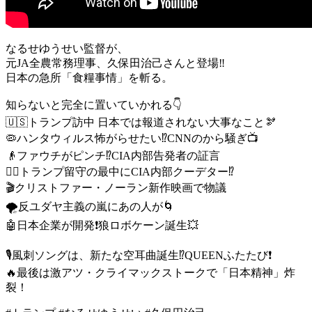
なるせゆうせい監督が、
元JA全農常務理事、久保田治己さんと登場‼️
日本の急所「食糧事情」を斬る。
知らないと完全に置いていかれる👇
🇺🇸トランプ訪中 日本では報道されない大事なこと🫘
🦠ハンタウィルス怖がらせたい⁉️CNNのから騒ぎ📺
👴ファウチがピンチ⁉️CIA内部告発者の証言
🕵️‍♂️トランプ留守の最中にCIA内部クーデター⁉️
🎬クリストファー・ノーラン新作映画で物議
🌪️反ユダヤ主義の嵐にあの人が🌀
🤖日本企業が開発❗️狼ロボケーン誕生💥
🎙風刺ソングは、新たな空耳曲誕生⁉️QUEENふたたび❗️
🔥最後は激アツ・クライマックストークで「日本精神」炸
裂！