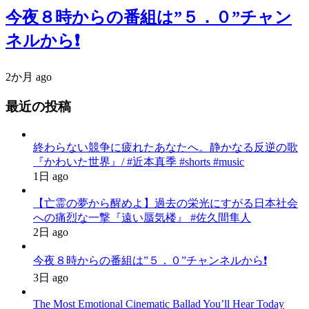
今夜８時からの番組は”５．０”チャン
ネルから❗️
2か月 ago
最近の投稿
終わらない競争に疲れたあなたへ。静かなる反逆の歌
『かわいた世界』/ #近本真季 #shorts #music
1日 ago
【亡霊の夢から醒めよ】過去の栄光にすがる日本社会
への痛烈な一撃『遠い蜃気楼』 #佐久間隼人
2日 ago
今夜８時からの番組は”５．０”チャンネルから❗️
3日 ago
The Most Emotional Cinematic Ballad You’ll Hear Today