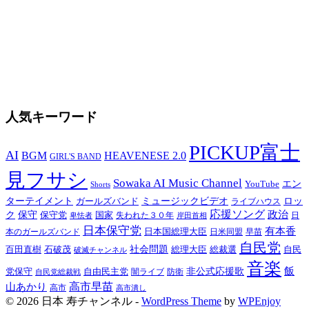
人気キーワード
PICKUP富士
AI
BGM
HEAVENESE 2.0
GIRL'S BAND
見フサシ
Sowaka AI Music Channel
エン
YouTube
Shorts
ターテイメント
ミュージックビデオ
ロッ
ガールズバンド
ライブハウス
応援ソング
保守
政治
ク
保守党
国家
卑怯者
失われた３０年
日
岸田首相
日本保守党
有本香
日本国総理大臣
日米同盟
早苗
本のガールズバンド
自民党
百田直樹
社会問題
総理大臣
総裁選
石破茂
自民
破滅チャンネル
音楽
飯
非公式応援歌
党保守
自由民主党
防衛
自民党総裁戦
闇ライブ
高市早苗
山あかり
高市
高市潰し
© 2026 日本 寿チャンネル -
WordPress Theme
by
WPEnjoy