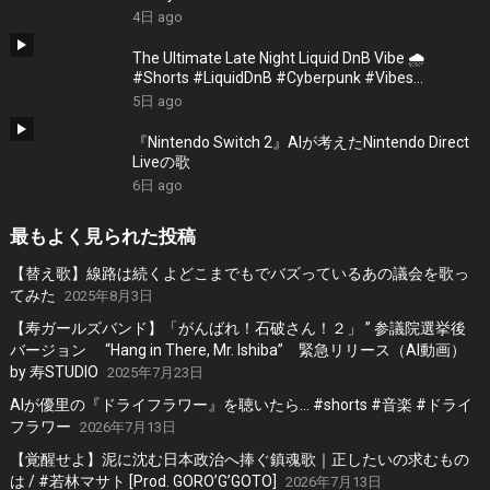
#EmotionalVibes #Piano
4日 ago
The Ultimate Late Night Liquid DnB Vibe 🌧️
#Shorts #LiquidDnB #Cyberpunk #Vibes
#ElectronicMusic
5日 ago
『Nintendo Switch 2』AIが考えたNintendo Direct
Liveの歌
6日 ago
最もよく見られた投稿
【替え歌】線路は続くよどこまでもでバズっているあの議会を歌っ
てみた
2025年8月3日
【寿ガールズバンド】「がんばれ！石破さん！２」 ” 参議院選挙後
バージョン “Hang in There, Mr. Ishiba” 緊急リリース（AI動画）
by 寿STUDIO
2025年7月23日
AIが優里の『ドライフラワー』を聴いたら… #shorts #音楽 #ドライ
フラワー
2026年7月13日
【覚醒せよ】泥に沈む日本政治へ捧ぐ鎮魂歌｜正したいの求むもの
は / #若林マサト [Prod. GORO’G’GOTO]
2026年7月13日