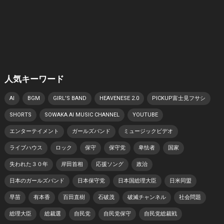
人気キーワード
AI
BGM
GIRL'S BAND
HEAVENESE 2.0
PICKUP富士見フサシ
SHORTS
SOWAKA AI MUSIC CHANNEL
YOUTUBE
エンターテイメント
ガールズバンド
ミュージックビデオ
ライブハウス
ロック
保守
保守党
卑怯者
国家
失われた３０年
岸田首相
応援ソング
政治
日本のガールズバンド
日本保守党
日本国総理大臣
日米同盟
早苗
有本香
百田直樹
石破茂
破滅チャンネル
社会問題
総理大臣
総裁選
自民党
自民党保守
自民党総裁戦