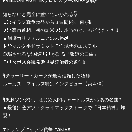
FREEDOM FIGHTERプロレスラーAKIRA参戦‼️
知らないと完全に置いていかれる👇
🇮🇷イラン戦争勃発から３週間❗️今、何が⁉️
🇯🇵高市首相、初の訪米🇺🇸本当のところどうだった❓
🚽崩壊カリフォルニアの末路🌈
👩‍🦰マルタ平和サミット🇮🇷現代のエステル
📺騙されるな❗️国連🇺🇳が語る「報道の自由」
🇨🇭ダボス会議発🌍世界統治者の条件⁉️
🎙チャーリー・カークが最も信頼した牧師
ルーカス・マイルズ特別インタビュー【第４弾】
🎙風刺ソングは、はじめ人間ギャートルズからあの名曲⁉️
🔥最後は激アツ・クライマックストークで「日本精神」炸
裂！
#トランプ #イラン戦争 #AKIRA