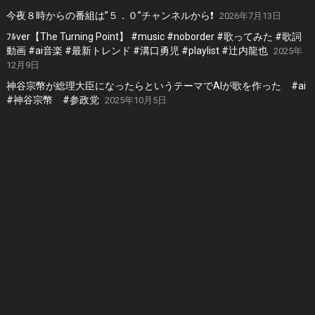
今夜８時からの番組は”５．０”チャンネルから❗️
2026年7月13日
ﾌﾙver【The Turning Point】 #music #noborder #歌ってみた #歌詞
動画 #ai音楽 #最新トレンド #溝口勇児 #playlist #辻内龍也
2025年
12月9日
神谷宗幣が総理大臣になったらというテーマでAIが歌を作った #ai
#神谷宗幣 #参政党
2025年10月5日