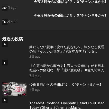
今夜８時からの番組は”７．０”チャンネルから❗️
2か月 ago
今夜８時からの番組は”５．０”チャンネルから❗️
2か月 ago
最近の投稿
終わらない競争に疲れたあなたへ。静かなる反逆
の歌『かわいた世界』/ #近本真季 #shorts
#music
2日 ago
【亡霊の夢から醒めよ】過去の栄光にすがる日本
社会への痛烈な一撃『遠い蜃気楼』 #佐久間隼人
3日 ago
今夜８時からの番組は”５．０”チャンネルから❗️
4日 ago
The Most Emotional Cinematic Ballad You’ll Hear
Today #Shorts #CinematicMusic