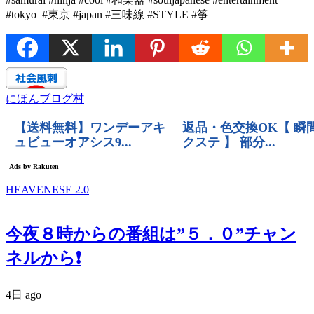
#tokyo #東京 #japan #三味線 #STYLE #筝
にほんブログ村
HEAVENESE 2.0
今夜８時からの番組は”５．０”チャン
ネルから❗️
4日 ago