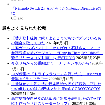
『Nintendo Switch 2』AIが考えたNintendo Direct Liveの
歌
6日 ago
最もよく見られた投稿
【替え歌】線路は続くよどこまでもでバズっているあ
の議会を歌ってみた
2025年8月3日
【寿ガールズバンド】「がんばれ！石破さん！２」 ”
参議院選挙後バージョン “Hang in There, Mr. Ishiba”
緊急リリース（AI動画）by 寿STUDIO
2025年7月23日
今夜８時からの番組は”５．０”チャンネルから❗️
2026年
7月13日
AIが優里の『ドライフラワー』を聴いたら… #shorts #
音楽 #ドライフラワー
2026年7月13日
【覚醒せよ】泥に沈む日本政治へ捧ぐ鎮魂歌｜正した
いの求むものは / #若林マサト [Prod. GORO’G’GOTO]
2026年7月13日
高市早苗が自民党の総裁選に出馬を表明したのでAIで
歌を作った『紅のリーダーシップ』
2025年9月30日