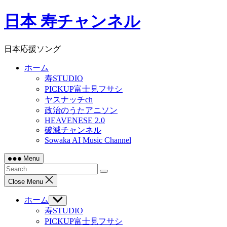
Skip
日本 寿チャンネル
to
content
日本応援ソング
ホーム
寿STUDIO
PICKUP富士見フサシ
ヤスナッチch
政治のうたアニソン
HEAVENESE 2.0
破滅チャンネル
Sowaka AI Music Channel
Menu
Close Menu
ホーム
Show
sub
寿STUDIO
menu
PICKUP富士見フサシ