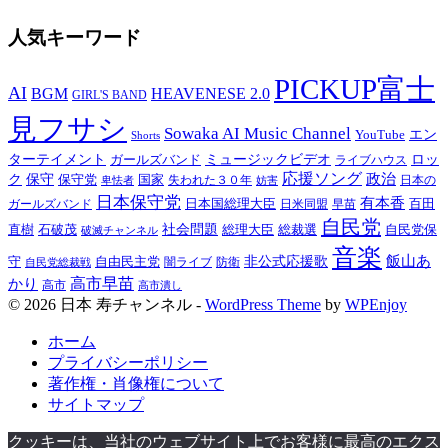
人気キーワード
PICKUP富士
AI
BGM
HEAVENESE 2.0
GIRL'S BAND
見フサシ
Sowaka AI Music Channel
エン
YouTube
Shorts
ターテイメント
ミュージックビデオ
ロッ
ガールズバンド
ライブハウス
応援ソング
保守
政治
ク
保守党
国家
卑怯者
失われた３０年
日本の
妨害
日本保守党
有本香
百田
日本国総理大臣
日米同盟
早苗
ガールズバンド
自民党
直樹
社会問題
総理大臣
総裁選
石破茂
自民党保
破滅チャンネル
音楽
飯山あ
非公式応援歌
守
自由民主党
防衛
自民党総裁戦
闇ライブ
高市早苗
かり
高市
高市潰し
© 2026 日本 寿チャンネル -
WordPress Theme
by
WPEnjoy
ホーム
プライバシーポリシー
著作権・肖像権について
サイトマップ
クッキーは、当社のウェブサイト上でお客様に最高のエクス