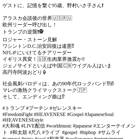
ゲストに、記憶を繋ぐ95歳、野村いさ子さん❗️
アラスカ会談後の世界🇺🇸🇷🇺
欧州リーダー呼び出し！
トランプの逆襲❗️🕵️
ロジャー・ストーン見解
ワシントンD.C.治安回復は違憲⁉️
NFL🏈にいけてるチアリーダー
イギリス異変！🇬🇧生肉業界激震か‼️
ジェノサイドといえば中国🇨🇳ウイグル人はいま
高円寺阿波おどり🏮
社会風刺パロディは、あの90年代ロックバンド⁉️🤣
マレの激熱クライマックストーク🇯🇵
そして、エンディング曲は⁉️
#トランプ #プーチン #ゼレンスキー
#FreedomFight #HEAVENESE #Gospel #JapaneseSoul
#HEAVENESEstyle
#大和魂 #LIVE配信 #worldmusic #japanese #エンターテイメン
ト #和太鼓 #尺八 #ライブ #gospel #hiphop #サムライ
#samurai #ninja #cool #和楽器 #souljapanese #entertainment