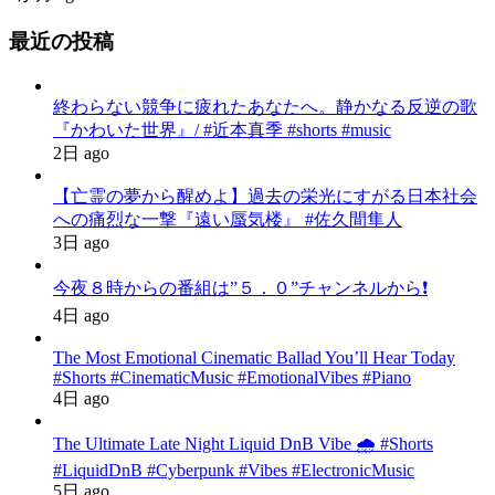
最近の投稿
終わらない競争に疲れたあなたへ。静かなる反逆の歌
『かわいた世界』/ #近本真季 #shorts #music
2日 ago
【亡霊の夢から醒めよ】過去の栄光にすがる日本社会
への痛烈な一撃『遠い蜃気楼』 #佐久間隼人
3日 ago
今夜８時からの番組は”５．０”チャンネルから❗️
4日 ago
The Most Emotional Cinematic Ballad You’ll Hear Today
#Shorts #CinematicMusic #EmotionalVibes #Piano
4日 ago
The Ultimate Late Night Liquid DnB Vibe 🌧️ #Shorts
#LiquidDnB #Cyberpunk #Vibes #ElectronicMusic
5日 ago